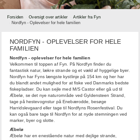
Forsiden
Oversigt over artikler
Artikler fra Fyn
Nordfyn - Oplevelser for hele familien
NORDFYN - OPLEVELSER FOR HELE
FAMILIEN
Nordfyn - oplevelser for hele familien
Velkommen til toppen af Fyn. På Nordfyn finder du
fantastisk natur, lækre strande og et væld af hyggelige byer.
Nordfyn har Fyns længste kystlinje på 154 km og her har
du blandt andet mulighed for at fiske ved Danmarks bedste
fiskepladser. Du kan sejle med M/S Castor eller gå ud til
Æbelø, se det nye naturområde ved Gyldensteen Strand,
tage på hestevognstur på Enebærodde, besøge
Harridslevgaard eller tage til Nordfyns Rosenfestival. Du
kan også bare tage til Nordfyn for at nyde stemningen ved
marker, byer og slotte.
Æbelø
Æbelø har en enestående natur med dejlige strande,