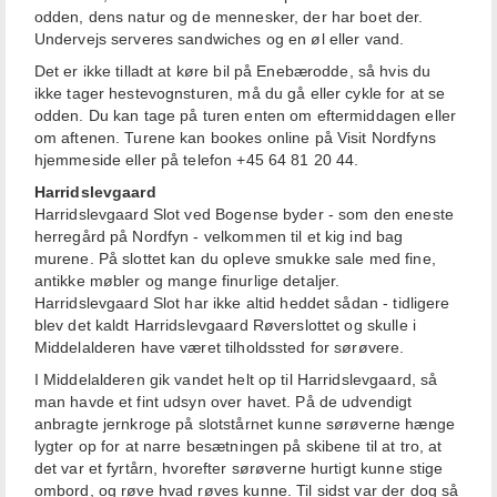
odden, dens natur og de mennesker, der har boet der.
Undervejs serveres sandwiches og en øl eller vand.
Det er ikke tilladt at køre bil på Enebærodde, så hvis du
ikke tager hestevognsturen, må du gå eller cykle for at se
odden. Du kan tage på turen enten om eftermiddagen eller
om aftenen. Turene kan bookes online på Visit Nordfyns
hjemmeside eller på telefon +45 64 81 20 44.
Harridslevgaard
Harridslevgaard Slot ved Bogense byder - som den eneste
herregård på Nordfyn - velkommen til et kig ind bag
murene. På slottet kan du opleve smukke sale med fine,
antikke møbler og mange finurlige detaljer.
Harridslevgaard Slot har ikke altid heddet sådan - tidligere
blev det kaldt Harridslevgaard Røverslottet og skulle i
Middelalderen have været tilholdssted for sørøvere.
I Middelalderen gik vandet helt op til Harridslevgaard, så
man havde et fint udsyn over havet. På de udvendigt
anbragte jernkroge på slotstårnet kunne sørøverne hænge
lygter op for at narre besætningen på skibene til at tro, at
det var et fyrtårn, hvorefter sørøverne hurtigt kunne stige
ombord, og røve hvad røves kunne. Til sidst var der dog så