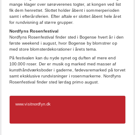
mange klager over sørøverenes togter, at kongen ved list
fik dem henrettet. Slottet holder åbent i sommerperioden
samt i efterårsferien. Efter aftale er slottet åbent hele året
for rundvisning af større grupper.
Nordfyns Rosenfestival
Nordfyns Rosenfestival finder sted i Bogense hvert år i den
første weekend i august, hvor Bogense by blomstrer op
med store blomsterdekorationer i årets tema.
På festivalen kan du nyde synet og duften af mere end
100.000 roser. Der er musik og marked med masser af
kunsthåndværksboder i gaderne, fødevaremarked på torvet
samt eksklusive rundvisninger i rosenmarkerne. Nordfyns
Rosenfestival finder sted lørdag primo august.
www.visitnordfyn.dk