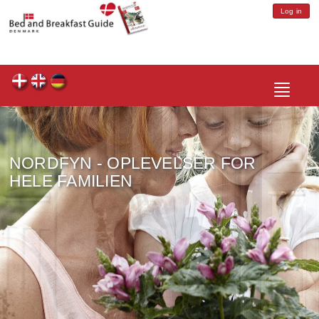
Log in
Toggle
navigatio
NORDFYN - OPLEVELSER FOR
HELE FAMILIEN