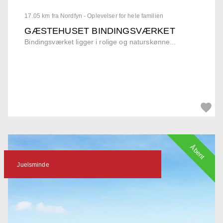
17.05 km fra Nordfyn - Oplevelser for hele familien
GÆSTEHUSET BINDINGSVÆRKET
Bindingsværket ligger i rolige og naturskønne...
Åbent
Juelsminde