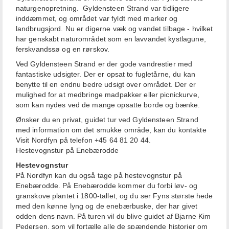
naturgenopretning. Gyldensteen Strand var tidligere
inddæmmet, og området var fyldt med marker og
landbrugsjord. Nu er digerne væk og vandet tilbage - hvilket
har genskabt naturområdet som en lavvandet kystlagune,
ferskvandssø og en rørskov.
Ved Gyldensteen Strand er der gode vandrestier med
fantastiske udsigter. Der er opsat to fugletårne, du kan
benytte til en endnu bedre udsigt over området. Der er
mulighed for at medbringe madpakker eller picnickurve,
som kan nydes ved de mange opsatte borde og bænke.
Ønsker du en privat, guidet tur ved Gyldensteen Strand
med information om det smukke område, kan du kontakte
Visit Nordfyn på telefon +45 64 81 20 44.
Hestevognstur på Enebærodde
Hestevognstur
På Nordfyn kan du også tage på hestevognstur på
Enebærodde. På Enebærodde kommer du forbi løv- og
granskove plantet i 1800-tallet, og du ser Fyns største hede
med den kønne lyng og de enebærbuske, der har givet
odden dens navn. På turen vil du blive guidet af Bjarne Kim
Pedersen, som vil fortælle alle de spændende historier om