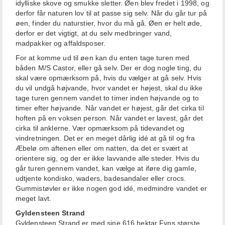
idylliske skove og smukke sletter. Øen blev fredet i 1998, og
derfor får naturen lov til at passe sig selv. Når du går tur på
øen, finder du naturstier, hvor du må gå. Øen er helt øde,
derfor er det vigtigt, at du selv medbringer vand,
madpakker og affaldsposer.
For at komme ud til øen kan du enten tage turen med
båden M/S Castor, eller gå selv. Der er dog nogle ting, du
skal være opmærksom på, hvis du vælger at gå selv. Hvis
du vil undgå højvande, hvor vandet er højest, skal du ikke
tage turen gennem vandet to timer inden højvande og to
timer efter højvande. Når vandet er højest, går det cirka til
hoften på en voksen person. Når vandet er lavest, går det
cirka til anklerne. Vær opmærksom på tidevandet og
vindretningen. Det er en meget dårlig idé at gå til og fra
Æbelø om aftenen eller om natten, da det er svært at
orientere sig, og der er ikke lavvande alle steder. Hvis du
går turen gennem vandet, kan vælge at iføre dig gamle,
udtjente kondisko, waders, badesandaler eller crocs.
Gummistøvler er ikke nogen god idé, medmindre vandet er
meget lavt.
Gyldensteen Strand
Gyldensteen Strand er med sine 616 hektar Fyns største