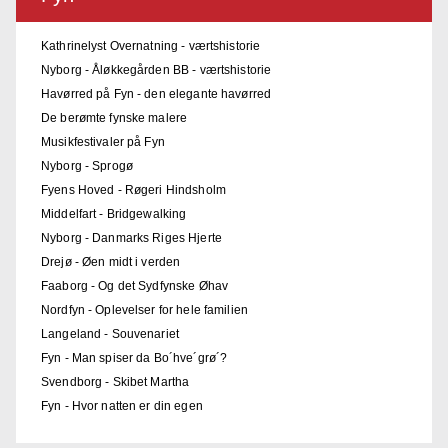
Kathrinelyst Overnatning - værtshistorie
Nyborg - Åløkkegården BB - værtshistorie
Havørred på Fyn - den elegante havørred
De berømte fynske malere
Musikfestivaler på Fyn
Nyborg - Sprogø
Fyens Hoved - Røgeri Hindsholm
Middelfart - Bridgewalking
Nyborg - Danmarks Riges Hjerte
Drejø - Øen midt i verden
Faaborg - Og det Sydfynske Øhav
Nordfyn - Oplevelser for hele familien
Langeland - Souvenariet
Fyn - Man spiser da Bo´hve´grø´?
Svendborg - Skibet Martha
Fyn - Hvor natten er din egen