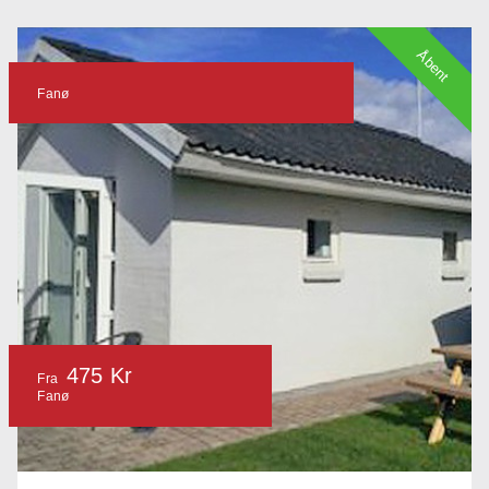
Åbent
Fanø
475 Kr
Fra
Fanø