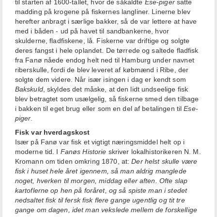
til starten af 1600-tallet, hvor de såkaldte
Ese-piger
satte
madding på krogene på fiskernes langliner. Linerne blev
herefter anbragt i særlige bakker, så de var lettere at have
med i båden - ud på havet til sandbankerne, hvor
skulderne, fladfiskene, lå. Fiskerne var driftige og solgte
deres fangst i hele oplandet. De tørrede og saltede fladfisk
fra Fanø nåede endog helt ned til Hamburg under navnet
riberskulle, fordi de blev leveret af købmænd i Ribe, der
solgte dem videre. Når især isingen i dag er kendt som
Bakskuld
, skyldes det måske, at den lidt undseelige fisk
blev betragtet som usælgelig, så fiskerne smed den tilbage
i bakken til eget brug eller som en del af betalingen til
Ese-
piger
.
Fisk var hverdagskost
Især på Fanø var fisk et vigtigt næringsmiddel helt op i
moderne tid. I
Fanøs Historie
skriver lokalhistorikeren N. M.
Kromann om tiden omkring 1870, at:
Der helst skulle være
fisk i huset hele året igennem, så man aldrig manglede
noget, hverken til morgen, middag eller aften. Ofte slap
kartoflerne op hen på foråret, og så spiste man i stedet
nedsaltet fisk til fersk fisk flere gange ugentlig og tit tre
gange om dagen, idet man vekslede mellem de forskellige