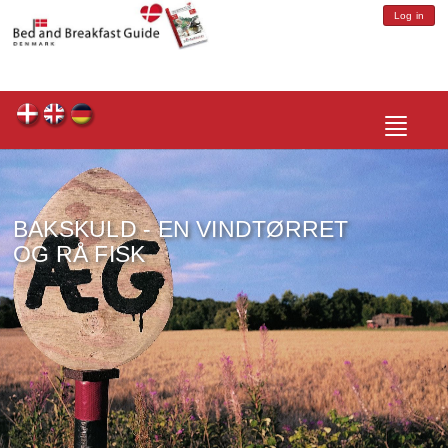
Log in
Toggle
navigatio
BAKSKULD - EN VINDTØRRET
OG RÅ FISK