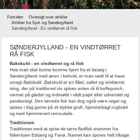
Forsiden
Oversigt over artikler
Artikler fra Syd- og Sønderjylland
Sønderjylland - En vindtørret rå fisk
SØNDERJYLLAND - EN VINDTØRRET
RÅ FISK
Bakskuld - en vindtørret og rå fisk
Hvis man skal kunne komme hjem fra et besøg i
Sønderjylland med æren i behold, er man nødt til at have
smagt
Bakskuld. Bakskuld
er en flået, saltet og vindtørret
ising, der på traditionel vis spises enten rå til kaffepunch,
varmet på gløder og indsvøbt i vådt papir eller udvandet og
pandestegt. Den tørrede fisk kan dog også være røget og
spises i dag gerne på et stykke groft, hjemmebagt rugbrød
og med hjemmerørt remoulade.
Traditionen
Traditionen med at spise de tørre fladfisk stammer fra
fiskerbyen Esbjerg og Fanø. Navnet kan spores helt tilbage