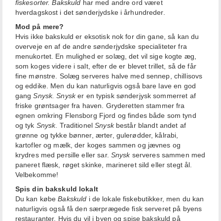
fiskesorter.
Bakskuld
har med andre ord været
hverdagskost i det sønderjydske i århundreder.
Mod på mere?
Hvis ikke bakskuld er eksotisk nok for din gane, så kan du
overveje en af de andre sønderjydske specialiteter fra
menukortet. En mulighed er solæg, det vil sige kogte æg,
som koges videre i salt, efter de er blevet trillet, så de får
fine mønstre. Solæg serveres halve med sennep, chillisovs
og eddike. Men du kan naturligvis også bare lave en god
gang
Snysk. Snysk
er en typisk sønderjysk sommerret af
friske grøntsager fra haven. Gryderetten stammer fra
egnen omkring Flensborg Fjord og findes både som tynd
og tyk
Snysk
. Traditionel
Snysk
består blandt andet af
grønne og tykke bønner, ærter, gulerødder, kålrabi,
kartofler og mælk, der koges sammen og jævnes og
krydres med persille eller sar.
Snysk
serveres sammen med
paneret flæsk, røget skinke, marineret sild eller stegt ål.
Velbekomme!
Spis din bakskuld lokalt
Du kan købe
Bakskuld
i de lokale fiskebutikker, men du kan
naturligvis også få den særprægede fisk serveret på byens
restauranter. Hvis du vil i byen og spise bakskuld på