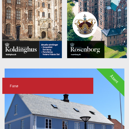
Åbent
Fanø