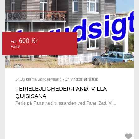
600 Kr
Fra
Fanø
14.33 km fra Sønderjylland - En vindtørret rå fisk
FERIELEJLIGHEDER-FANØ, VILLA
QUISISANA
Ferie på Fanø ned til stranden ved Fanø Bad. Vi...