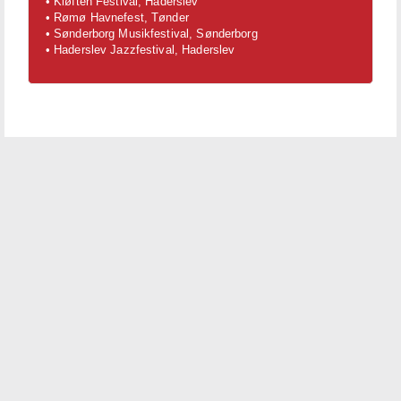
• Kløften Festival, Haderslev
• Rømø Havnefest, Tønder
• Sønderborg Musikfestival, Sønderborg
• Haderslev Jazzfestival, Haderslev