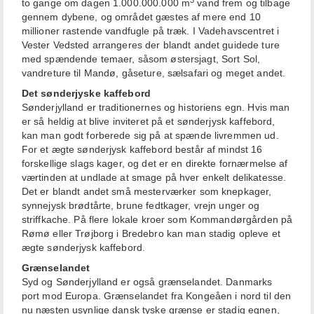
3
to gange om dagen 1.000.000.000 m
vand frem og tilbage
gennem dybene, og området gæstes af mere end 10
millioner rastende vandfugle på træk. I Vadehavscentret i
Vester Vedsted arrangeres der blandt andet guidede ture
med spændende temaer, såsom østersjagt, Sort Sol,
vandreture til Mandø, gåseture, sælsafari og meget andet.
Det sønderjyske kaffebord
Sønderjylland er traditionernes og historiens egn. Hvis man
er så heldig at blive inviteret på et sønderjysk kaffebord,
kan man godt forberede sig på at spænde livremmen ud.
For et ægte sønderjysk kaffebord består af mindst 16
forskellige slags kager, og det er en direkte fornærmelse af
værtinden at undlade at smage på hver enkelt delikatesse.
Det er blandt andet små mesterværker som knepkager,
synnejysk brødtårte, brune fedtkager, vrejn unger og
striffkache. På flere lokale kroer som Kommandørgården på
Rømø eller Trøjborg i Bredebro kan man stadig opleve et
ægte sønderjysk kaffebord.
Grænselandet
Syd og Sønderjylland er også grænselandet. Danmarks
port mod Europa. Grænselandet fra Kongeåen i nord til den
nu næsten usynlige dansk tyske grænse er stadig egnen,