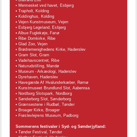
• Mennesket ved havet, Esbjerg
• Trapholt, Kolding
• Koldinghus, Kolding
• Vejen Kunstmuseum, Vejen
• Esbjerg Legeland, Esbjerg
• Albue Fuglekøje, Fanø
• Ribe Domkirke, Ribe
• Glad Zoo, Vejen
• Brødremenighedens Kirke, Haderslev
• Gram Slot, Gram
• Vadehavscentret, Ribe
• Naturudstilling, Mandø
• Museum - Arkæologi, Haderslev
• Dyrehaven, Haderslev
• Havegærde Af Hvalunderkæber, Rømø
• Kunstmuseet Brundlund Slot, Aabenraa
• Nordborg Slotspark, Nordborg
• Sønderborg Slot, Sønderborg
• Grænsestene i Rudbøl, Tønder
• Broager Kirke, Broager
• Frøslevlejrens Museum, Padborg
Sommerens festivaler i Syd- og Sønderjylland:
• Tønder Festival, Tønder