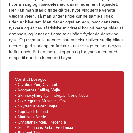
hvor alsang og i særdeleshed danskheden er i højsædet.
Her kan man stadig finde gårde, hvor vinduerne vendte
væk fra vejen, så man under krige kunne samles i fred
uden at blive set. Men det er også en egn, hvor danskere,
tyskere og et hav af frisiske mindretal bor på begge sider af
grænsen, og langt de fleste taler både flydende dansk og
tysk. Og eventuelle uoverensstemmelser bliver stadig bilagt
over en god snak og en farisær - det vil sige en sønderjysk
kaffepunch. Put en mønt i koppen og fortynd kaffen med
snaps til mønten kommer til syne.
Værd at besøge:
• Givskud Zoo, Givskud
• Kongernes Jelling, Vejle
• Skinnecykling Nymindegab, Nørre Nebel
• Give-Egnens Museum, Give
• Skyttehushaven, Vejle
• Legoland, Billund
• Minibyen, Varde
• Christianskirken, Fredericia
• Sct. Michaelis Kirke, Fredericia
• Blåvand Zoo