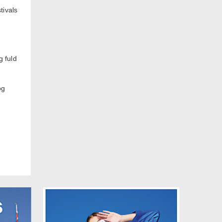
tivals
g fuld
og