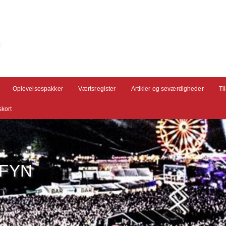
Oplevelsespakker
Værtsregister
Artikler og seværdigheder
Ti
kort
 FYN