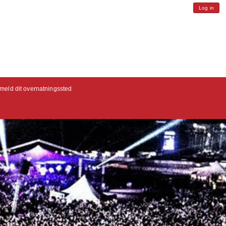
Log in
lmeld dit overnatningssted