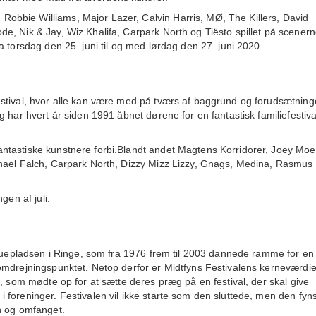
bbie Williams, Major Lazer, Calvin Harris, MØ, The Killers, David
e, Nik & Jay, Wiz Khalifa, Carpark North og Tiësto spillet på scenern
 torsdag den 25. juni til og med lørdag den 27. juni 2020.
stival, hvor alle kan være med på tværs af baggrund og forudsætning
 har hvert år siden 1991 åbnet dørene for en fantastisk familiefestiva
ntastiske kunstnere forbi.Blandt andet Magtens Korridorer, Joey Moe
chael Falch, Carpark North, Dizzy Mizz Lizzy, Gnags, Medina, Rasmus
gen af juli.
skuepladsen i Ringe, som fra 1976 frem til 2003 dannede ramme for en
omdrejningspunktet. Netop derfor er Midtfyns Festivalens kerneværdie
e, som mødte op for at sætte deres præg på en festival, der skal give
foreninger. Festivalen vil ikke starte som den sluttede, men den fyn
n og omfanget.