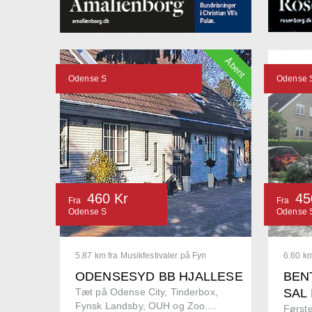
Åbent
Odense S
Odense 
460 Kr
45
Fra
Fra
Odense S
Odense 
5.87 km fra Musikfestivaler på Fyn
6.60 km
ODENSESYD BB HJALLESE
BENT
Tæt på Odense City, Tinderbox,
SAL
Fynsk Landsby, OUH og Zoo....
Første