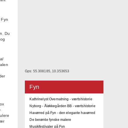
å Fyn
en. Du
 og
al
valen
Gps: 55.308185, 10.353653
der
Fyn
Kathrinelyst Overnatning - værtshistorie
box
Nyborg - Åløkkegården BB - værtshistorie
e
Havørred på Fyn - den elegante havørred
ulere
De berømte fynske malere
nær
Musikfestivaler på Fyn