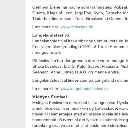
Gennem årene har navne som Rammstein, Volbeat, Ro
Guetta, Kings of Leon, Iggy Pop, Kygo, Depeche Mod
Tinderbox finder sted i Tusindårsskoven i Odense fra
Læs mere her:
www.tinderbox.dk
Langelandsfestival
Langelandsfestival har ambitionen om at være en fe
Festivalen blev grundlagt i 1991 af Troels Hersom og
med god musik.
På festivalen har der gennem årene været mange fa
Shaka Loveless, L.O.C, Kato, Scarlet Pleasure, Mi
Seebach, Anne Linnet, D.A.D. og mange andre.
Langelandsfestival finder sted på Langeland i slutnin
Læs mere her:
www.langelandsfestival.dk
Midtfyns Festival
Midtfyns Festivalen er vækket til live igen ved Dyr
smuk folkefest, hvor musikken og fællesskabet var 
blevet til i samarbejde med en masse lokale ildsjæl
sammenhold på tværs af det fynske lokalområde og i 
forankring skal være med til at bestemme størrelse