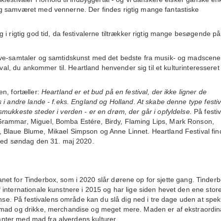
 og samværet med vennerne.
Der findes rigtig mange fantastiske
i rigtig god tid, da festivalerne tiltrækker rigtig mange besøgende p
live-samtaler og samtidskunst med det bedste fra musik- og madscen
ival, du ankommer til. Heartland henvender sig til et kulturinteresseret
n, fortæller:
Heartland er et bud på en festival, der ikke ligner de
 i andre lande - f.eks. England og Holland. At skabe denne type festiv
mukkeste steder i verden - er en drøm, der går i opfyldelse.
På festi
Grammar, Miguel, Bomba Estére, Birdy, Flaming Lips, Mark Ronson,
 Blaue Blume, Mikael Simpson og Anne Linnet. Heartland Festival fin
 med søndag den 31. maj 2020.
net for Tinderbox, som i 2020 slår dørene op for sjette gang. Tinder
internationale kunstnere i 2015 og har lige siden hevet den ene stor
ense. På festivalens område kan du slå dig ned i tre dage uden at spek
 mad og drikke, merchandise og meget mere. Maden er af ekstraordi
ranter med mad fra alverdens kulturer.