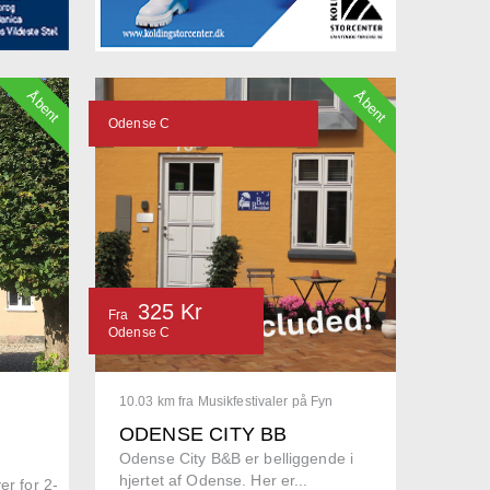
Åbent
Åbent
Odense C
325 Kr
Fra
Odense C
10.03 km fra Musikfestivaler på Fyn
ODENSE CITY BB
Odense City B&B er belliggende i
hjertet af Odense. Her er...
er for 2-