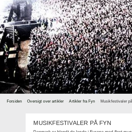
Forsiden
Oversigt over artikler
Artikler fra Fyn
Musikfestivaler p
MUSIKFESTIVALER PÅ FYN
Danmark er blandt de lande i Europa med flest musikf