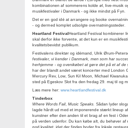
kombinationen af sommerens kolde øl, live-musik
musikfestivaler i Danmark - og ikke mindst på Fyn.
Det er en god idé at arrangere og booke overnatning 
- og dermed komplet udsolgte overnatningssteder.
Heartland Festival
Heartland Festival kombinerer 
skal derfor ikke forvente, at det kun er en musikfest
kvalitetsbevidst publikum.
Festivalens direktør og idémand, Ulrik Ørum-Peterse
festivaler, vi kender i Danmark, men som har succes
herhjemme - og ovenikøbet at gøre det på et af de s
har der blandt andet været koncerter med London 
Mercury Rev, Low, Sun Kil Moon, Michael Kiwanuka,
sted på Egeskov Slot fra den fredag 29. maj til og
Læs mere her:
www.heartlandfestival.dk
Tinderbox
Where Words Fail, Music Speaks.
Sådan lyder sloga
lagde hårdt ud med et imponerende stærkt lineup af 
kunstner efter den anden til et brag af en fest i Od
på verden udenfor. Du kan købe alt, du behøver af
god kvalitet, idet der findes boder fra lokale restau