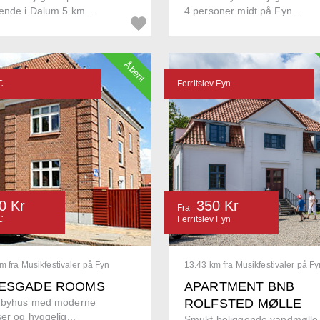
ende i Dalum 5 km...
4 personer midt på Fyn....
Åbent
C
Ferritslev Fyn
0 Kr
350 Kr
Fra
C
Ferritslev Fyn
m fra Musikfestivaler på Fyn
13.43 km fra Musikfestivaler på Fy
LESGADE ROOMS
APARTMENT BNB
 byhus med moderne
ROLFSTED MØLLE
er og hyggelig...
Smukt beliggende vandmølle 