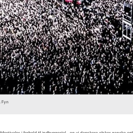
å Fyn
estivaler i forhold til indbyggertal - og vi danskere elsker ganske enk