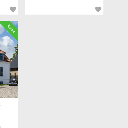
Åbent
n
i