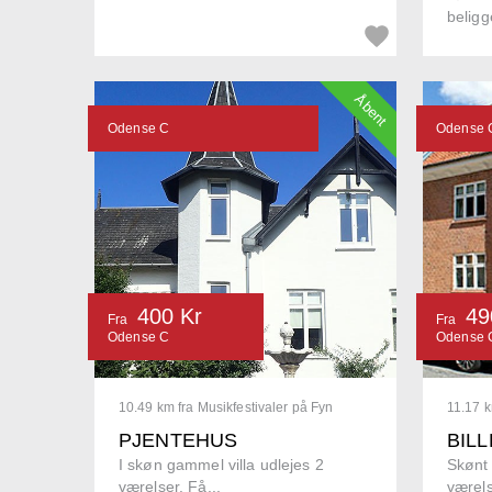
beligg
Åbent
Odense C
Odense 
400 Kr
49
Fra
Fra
Odense C
Odense 
10.49 km fra Musikfestivaler på Fyn
11.17 k
PJENTEHUS
BIL
I skøn gammel villa udlejes 2
Skønt
værelser. Få...
værels