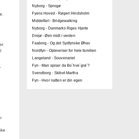
Nyborg - Sprogø
Fyens Hoved - Røgeri Hindsholm
e.
Middelfart - Bridgewalking
Nyborg - Danmarks Riges Hjerte
Drejø - Øen midt i verden
Faaborg - Og det Sydfynske Øhav
er.
l
Nordfyn - Oplevelser for hele familien
Langeland - Souvenariet
,
Fyn - Man spiser da Bo´hve´grø´?
Svendborg - Skibet Martha
Fyn - Hvor natten er din egen
r
ske