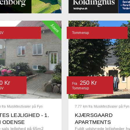
Åbent
SV
Tommerup
0 Kr
250 Kr
Fra
SV
Tommerup
 fra Musikfestivaler på Fyn
7.77 km fra Musikfestivaler på Fyn
ES LEJLIGHED - 1.
KJÆRSGAARD
 I ODENSE
APARTMENTS
 sals lejlighed på 65m2
Fuldt udstyrede lejligheder hv