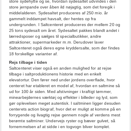
store sydehytte og se, hvordan sydesaltet udvindes i den
store jernpande over åben ild nøjagtig, som det foregik i
middelalderen. Sydesaltet produceres af 250 mio. år
gammelt inddampet havsalt, der hentes op fra
undergrunden. I Saltcenteret produceres der mellem 20 og
25 tons sydesalt om året. Sydesaltet pakkes blandt andet i
lærredsposer og sælges til specialbutikker, andre
attraktioner, supermarkeder m.m. Derudover laver
Saltcenteret også deres egne kryddersalte, som der findes
18 forskellige varianter af.
Rejs tilbage i tiden
Saltcenteret viser også en anden mulighed for at rejse
tilbage i saltproduktionens historie med en enkelt
elevatortur. Den fører ned under jordens overflade, hvor
centeret har etableret en model af, hvordan en saltmine så
ud for 100 år siden. Med afstivninger i kraftigt tømmer,
minearbejdernes værktøj og effekter i billeder og lyd, som
gør oplevelsen meget autentisk. I saltminen ligger desuden
centerets action biograf, hvor det er muligt at komme på en
forrygende og livagtig rejse gennem nogle af verdens mest
berømte saltminer. Undervejs ryster og bæver gulvet, så
fornemmelsen af at sidde i en togvogn bliver komplet.