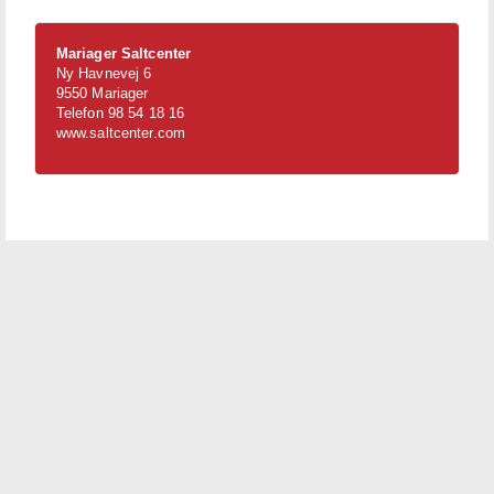
Mariager Saltcenter
Ny Havnevej 6
9550 Mariager
Telefon 98 54 18 16
www.saltcenter.com