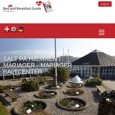
Log in
Toggle
navigatio
SALT PÅ HJERNEN I
MARIAGER - MARIAGER
SALTCENTER