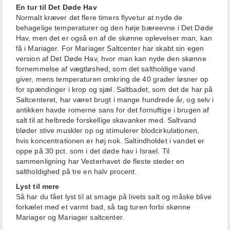
En tur til Det Døde Hav
Normalt kræver det flere timers flyvetur at nyde de
behagelige temperaturer og den høje bæreevne i Det Døde
Hav, men det er også en af de skønne oplevelser man, kan
få i Mariager. For Mariager Saltcenter har skabt sin egen
version af Det Døde Hav, hvor man kan nyde den skønne
fornemmelse af vægtløshed, som det saltholdige vand
giver, mens temperaturen omkring de 40 grader løsner op
for spændinger i krop og sjæl. Saltbadet, som det de har på
Saltcenteret, har været brugt i mange hundrede år, og selv i
antikken havde romerne sans for det fornuftige i brugen af
salt til at helbrede forskellige skavanker med. Saltvand
bløder stive muskler op og stimulerer blodcirkulationen,
hvis koncentrationen er høj nok. Saltindholdet i vandet er
oppe på 30 pct. som i det døde hav i Israel. Til
sammenligning har Vesterhavet de fleste steder en
saltholdighed på tre en halv procent.
Lyst til mere
Så har du fået lyst til at smage på livets salt og måske blive
forkælet med et varmt bad, så tag turen forbi skønne
Mariager og Mariager saltcenter.