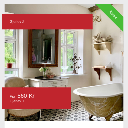
Åbent
Gjerlev J
560 Kr
Fra
Gjerlev J