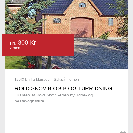
300 Kr
Fra
Arden
15.43 km fra Mariager - Salt på hjernen
ROLD SKOV B OG B OG TURRIDNING
I kanten af Rold Skov, Arden by. Ride- og
hestevognsture,...