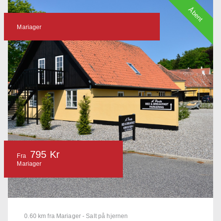
Åbent
Mariager
795 Kr
Fra
Mariager
0.60 km fra Mariager - Salt på hjernen