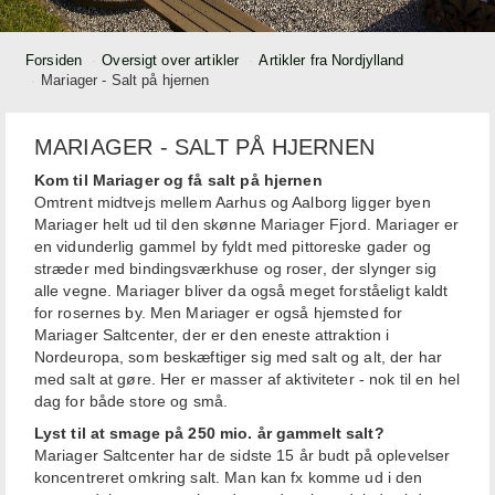
Forsiden
Oversigt over artikler
Artikler fra Nordjylland
Mariager - Salt på hjernen
MARIAGER - SALT PÅ HJERNEN
Kom til Mariager og få salt på hjernen
Omtrent midtvejs mellem Aarhus og Aalborg ligger byen
Mariager helt ud til den skønne Mariager Fjord. Mariager er
en vidunderlig gammel by fyldt med pittoreske gader og
stræder med bindingsværkhuse og roser, der slynger sig
alle vegne. Mariager bliver da også meget forståeligt kaldt
for rosernes by. Men Mariager er også hjemsted for
Mariager Saltcenter, der er den eneste attraktion i
Nordeuropa, som beskæftiger sig med salt og alt, der har
med salt at gøre. Her er masser af aktiviteter - nok til en hel
dag for både store og små.
Lyst til at smage på 250 mio. år gammelt salt?
Mariager Saltcenter har de sidste 15 år budt på oplevelser
koncentreret omkring salt. Man kan fx komme ud i den