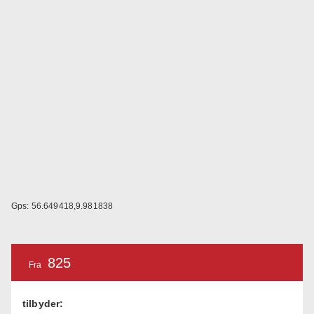
Gps: 56.649418,9.981838
825
Fra
tilbyder: