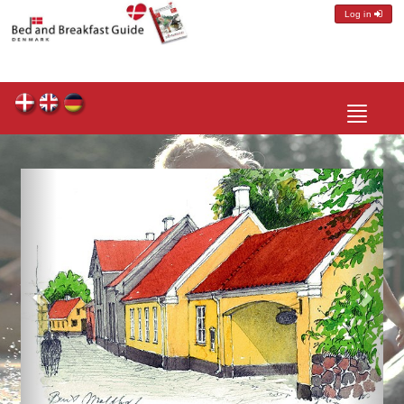
Log in
Toggle
navigatio