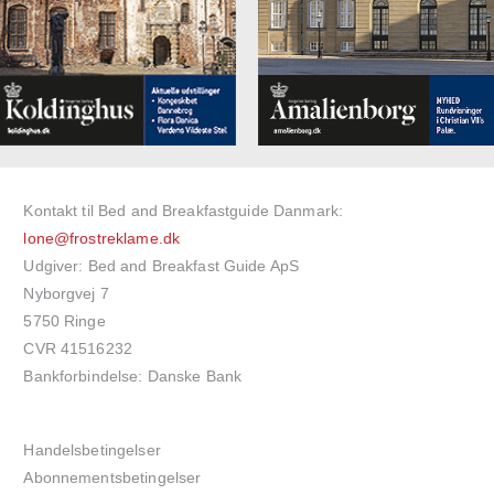
Kontakt til Bed and Breakfastguide Danmark:
lone@frostreklame.dk
Udgiver: Bed and Breakfast Guide ApS
Nyborgvej 7
5750 Ringe
CVR 41516232
Bankforbindelse: Danske Bank
Handelsbetingelser
Abonnementsbetingelser