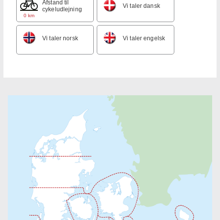
Afstand til
Vi taler dansk
cykeludlejning
0 km
Vi taler norsk
Vi taler engelsk