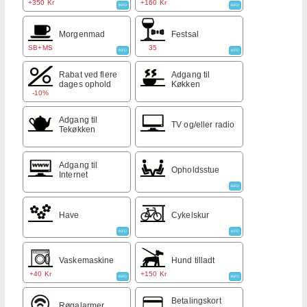
+350 Kr
+160 Kr
INFO
INFO
Morgenmad
Festsal
SB+MS
35
INFO
INFO
Rabat ved flere
Adgang til
dages ophold
Køkken
-10%
Adgang til
TV og/eller radio
Tekøkken
Adgang til
Opholdsstue
Internet
INFO
Have
Cykelskur
INFO
INFO
Vaskemaskine
Hund tilladt
+40 Kr
+150 Kr
INFO
INFO
Betalingskort
Røgalarmer