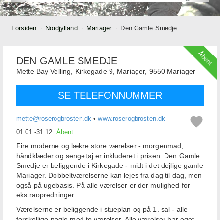
Forsiden
Nordjylland
Mariager
Den Gamle Smedje
Åbent
DEN GAMLE SMEDJE
Mette Bay Velling,
Kirkegade 9, Mariager,
9550
Mariager
SE TELEFONNUMMER
mette@roserogbrosten.dk
•
www.roserogbrosten.dk
01.01.-31.12.
Åbent
Fire moderne og lækre store værelser - morgenmad,
håndklæder og sengetøj er inkluderet i prisen. Den Gamle
Smedje er beliggende i Kirkegade - midt i det dejlige gamle
Mariager. Dobbeltværelserne kan lejes fra dag til dag, men
også på ugebasis. På alle værelser er der mulighed for
ekstraopredninger.
Værelserne er beliggende i stueplan og på 1. sal - alle
forskellige nogle med to værelser. Alle værelser har eget