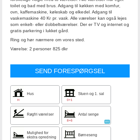
toilet og bad med brus. Adgang til køkken med komfur,
ovn, kaffemaskine, køleskab og elkedel. Adgang til
vaskemaskine 40 Kr pr. vask. Alle værelser kan også lejes
som enkelt- eller dobbeltværelser. Der er TV og internet og
gratis parkering i lukket gård.
Ring og hør nærmere om vores sted.
Værelse: 2 personer 825 dkr
Hus
Stuen og 1. sal
H
0+1
Røgfri værelser
Antal senge
8+6
INFO
Mulighed for
Børneseng
ekstra opredning