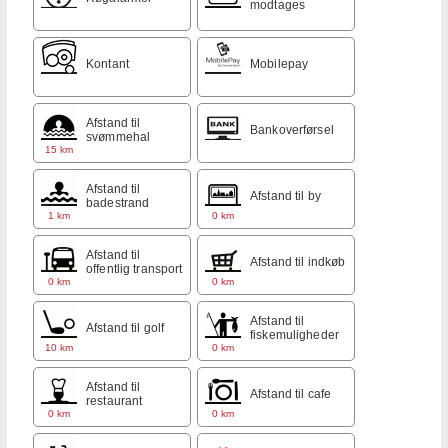
modtages
Kontant
Mobilepay
Afstand til
Bankoverførsel
svømmehal
15 km
Afstand til
Afstand til by
badestrand
1 km
0 km
Afstand til
Afstand til indkøb
offentlig transport
0 km
0 km
Afstand til
Afstand til golf
fiskemuligheder
10 km
0 km
Afstand til
Afstand til cafe
restaurant
0 km
0 km