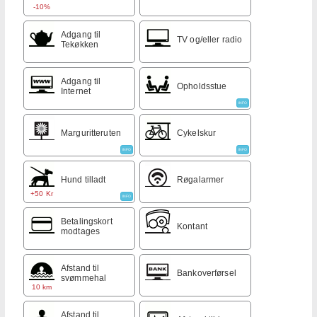
-10%
Adgang til
TV og/eller radio
Tekøkken
Adgang til
Opholdsstue
Internet
INFO
Marguritteruten
Cykelskur
INFO
INFO
Hund tilladt
Røgalarmer
+50 Kr
INFO
Betalingskort
Kontant
modtages
Afstand til
Bankoverførsel
svømmehal
10 km
Afstand til