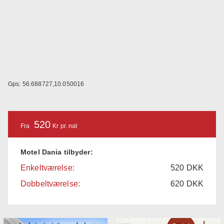
Gps: 56.688727,10.050016
520
Fra
Kr pr. nat
Motel Dania tilbyder:
Enkeltværelse:
520
DKK
Dobbeltværelse:
620
DKK