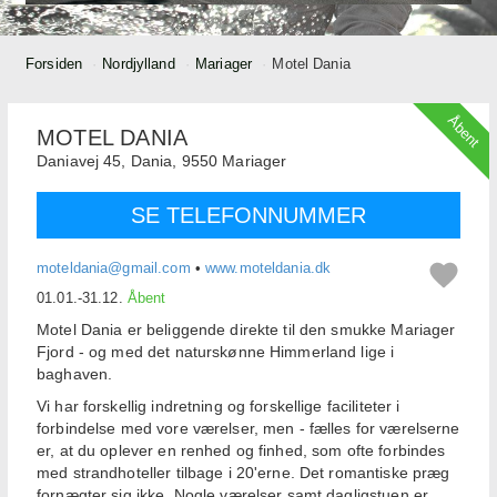
Forsiden
Nordjylland
Mariager
Motel Dania
Åbent
MOTEL DANIA
Daniavej 45, Dania,
9550
Mariager
SE TELEFONNUMMER
moteldania@gmail.com
•
www.moteldania.dk
01.01.-31.12.
Åbent
Motel Dania er beliggende direkte til den smukke Mariager
Fjord - og med det naturskønne Himmerland lige i
baghaven.
Vi har forskellig indretning og forskellige faciliteter i
forbindelse med vore værelser, men - fælles for værelserne
er, at du oplever en renhed og finhed, som ofte forbindes
med strandhoteller tilbage i 20'erne. Det romantiske præg
fornægter sig ikke. Nogle værelser samt dagligstuen er