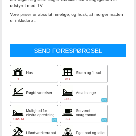
udstyret med TV.
Vore priser er absolut rimelige, og husk, at morgenmaden
er inkluderet.
Hus
Stuen og 1. sal
H
0+1
Røgfri værelser
Antal senge
18+2
INFO
Mulighed for
Serveret
ekstra opredning
morgenmad
+165 Kr
SB
INFO
INFO
Håndværkerrabat
Eget bad og toilet