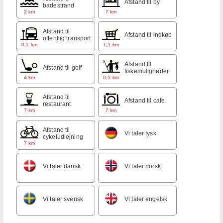
Afstand til by
badestrand
2 km
7 km
Afstand til
Afstand til indkøb
offentlig transport
0,1 km
1,5 km
Afstand til
Afstand til golf
fiskemuligheder
4 km
0,5 km
Afstand til
Afstand til cafe
restaurant
7 km
7 km
Afstand til
Vi taler tysk
cykeludlejning
7 km
Vi taler dansk
Vi taler norsk
Vi taler svensk
Vi taler engelsk