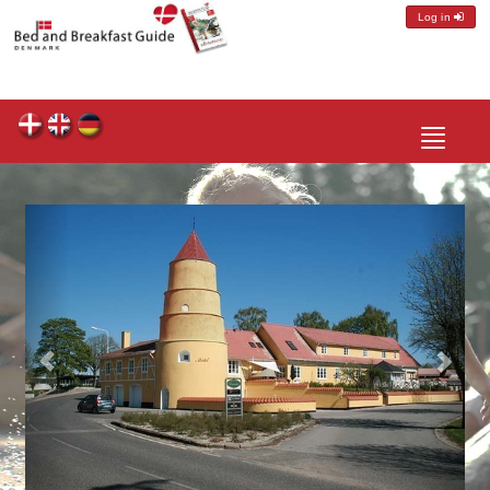
Log in
Toggle
navigatio