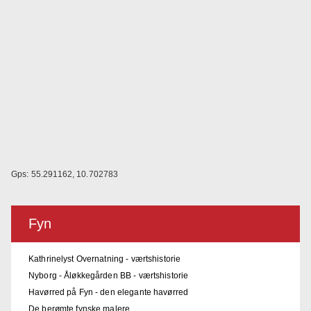
Gps: 55.291162, 10.702783
Fyn
Kathrinelyst Overnatning - værtshistorie
Nyborg - Åløkkegården BB - værtshistorie
Havørred på Fyn - den elegante havørred
De berømte fynske malere