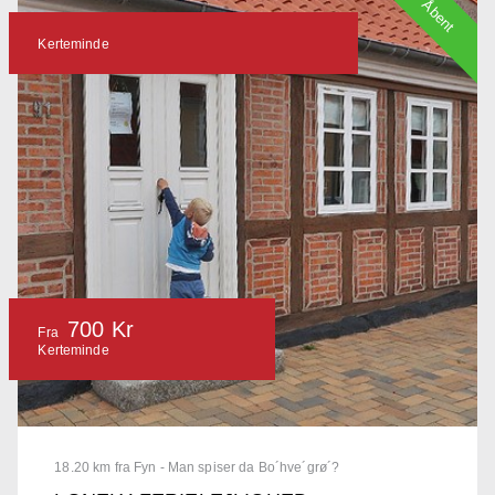
Åbent
Kerteminde
700 Kr
Fra
Kerteminde
18.20 km fra Fyn - Man spiser da Bo´hve´grø´?