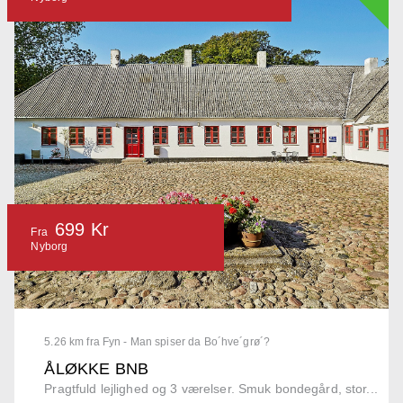
699 Kr
Fra
Nyborg
5.26 km fra Fyn - Man spiser da Bo´hve´grø´?
ÅLØKKE BNB
Pragtfuld lejlighed og 3 værelser. Smuk bondegård, stor...