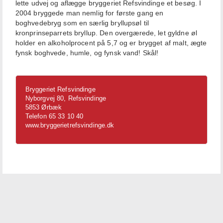
lette udvej og aflægge bryggeriet Refsvindinge et besøg. I
2004 bryggede man nemlig for første gang en
boghvedebryg som en særlig bryllupsøl til
kronprinseparrets bryllup. Den overgærede, let gyldne øl
holder en alkoholprocent på 5,7 og er brygget af malt, ægte
fynsk boghvede, humle, og fynsk vand! Skål!
Bryggeriet Refsvindinge
Nyborgvej 80, Refsvindinge
5853 Ørbæk
Telefon 65 33 10 40
www.bryggerietrefsvindinge.dk