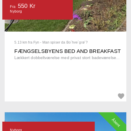
550 Kr
Fra
Nyborg
5.13 km fra Fyn - Man spiser da Bo´hve´grø´?
FÆNGSELSBYENS BED AND BREAKFAST
Lækkert dobbeltværelse med privat stort badeværelse...
Åbent
Nyborg