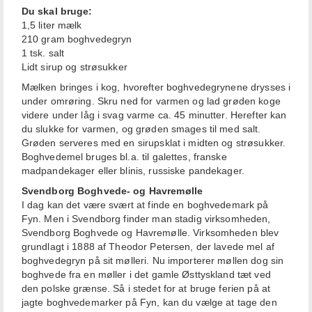
Du skal bruge:
1,5 liter mælk
210 gram boghvedegryn
1 tsk. salt
Lidt sirup og strøsukker
Mælken bringes i kog, hvorefter boghvedegrynene drysses i
under omrøring. Skru ned for varmen og lad grøden koge
videre under låg i svag varme ca. 45 minutter. Herefter kan
du slukke for varmen, og grøden smages til med salt.
Grøden serveres med en sirupsklat i midten og strøsukker.
Boghvedemel bruges bl.a. til galettes, franske
madpandekager eller blinis, russiske pandekager.
Svendborg Boghvede- og Havremølle
I dag kan det være svært at finde en boghvedemark på
Fyn. Men i Svendborg finder man stadig virksomheden,
Svendborg Boghvede og Havremølle. Virksomheden blev
grundlagt i 1888 af Theodor Petersen, der lavede mel af
boghvedegryn på sit mølleri. Nu importerer møllen dog sin
boghvede fra en møller i det gamle Østtyskland tæt ved
den polske grænse. Så i stedet for at bruge ferien på at
jagte boghvedemarker på Fyn, kan du vælge at tage den