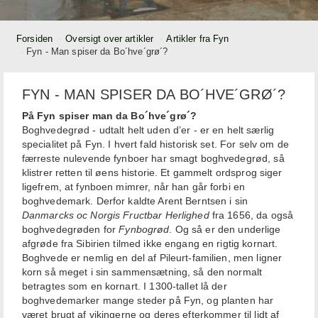
Forsiden
Oversigt over artikler
Artikler fra Fyn
Fyn - Man spiser da Bo´hve´grø´?
FYN - MAN SPISER DA BO´HVE´GRØ´?
På Fyn spiser man da Bo´hve´grø´?
Boghvedegrød - udtalt helt uden d’er - er en helt særlig
specialitet på Fyn. I hvert fald historisk set. For selv om de
færreste nulevende fynboer har smagt boghvedegrød, så
klistrer retten til øens historie. Et gammelt ordsprog siger
ligefrem, at fynboen mimrer, når han går forbi en
boghvedemark. Derfor kaldte Arent Berntsen i sin
Danmarcks oc Norgis Fructbar Herlighed
fra 1656, da også
boghvedegrøden for
Fynbogrød
. Og så er den underlige
afgrøde fra Sibirien tilmed ikke engang en rigtig kornart.
Boghvede er nemlig en del af Pileurt-familien, men ligner
korn så meget i sin sammensætning, så den normalt
betragtes som en kornart. I 1300-tallet lå der
boghvedemarker mange steder på Fyn, og planten har
været brugt af vikingerne og deres efterkommer til lidt af