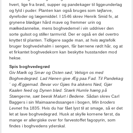
hvert, lige fra brød, supper og pandekager til liggeunderlag
og fyld i puder. Planten kan også bruges som tøjfarve,
dyrefoder og lægemiddel. I 1546 skrev Henrik Smid fx, at
grynene blødgør hård mave og fremmer urin og
mælkedannelse, mens boghvedemel i vin uddriver den
sorte gulsot og stiller tarmvrid. Der er også en del overtro
knyttet til planten. Tidligere sagde man, at hvis ægtefolk
bruger boghvedehalm i sengen, får børnene rødt hår, og at
et firkantet boghvedekorn kan beskytte husstanden mod
hekse.
Spis boghvedegrød
Giv Mælk og Smør og Osten sød; Velsign os med
Boghvedegrød. Lad Hønen give Æg paa Fad. Til Pandekag
´ og Æggemad. Bevar vor Gjæs fra alskens Nød, Gjør
Kaalen feed og Dynen blød. Stærk Humle hæng på
Stængerne, sæt beesk Malurt i Bedene
. Sådan skrev Carl
Baggers i sin Maimaanedssangen i bogen,
Min broders
Levnet
fra 1835. Hvis du har fået lyst til at smage, så er det
let at lave boghvedegrød. Husk at skylle kornene først, da
mange er allergiske over for farvestoffet fagopyrin, som
findes i boghvedens yderskal.