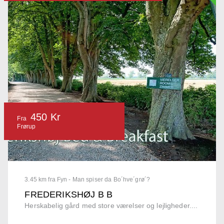
450 Kr
Fra
Frørup
3.45 km fra Fyn - Man spiser da Bo´hve´grø´?
FREDERIKSHØJ B B
Herskabelig gård med store værelser og lejligheder....