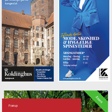
Åbent
Frørup