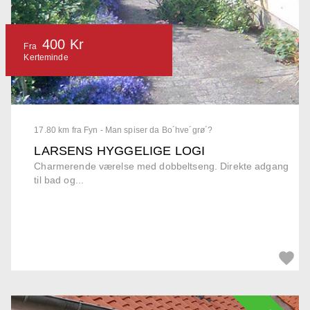
400 Kr
Fra
Kerteminde
17.80 km fra Fyn - Man spiser da Bo´hve´grø´?
LARSENS HYGGELIGE LOGI
Charmerende værelse med dobbeltseng. Direkte adgang
til bad og...