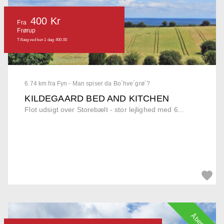
400 Kr
Fra
Frørup
Tillæg ved kun 1 dag: 400.00
6.74 km fra Fyn - Man spiser da Bo´hve´grø´?
KILDEGAARD BED AND KITCHEN
Flot udsigt over Storebælt - stor lejlighed med 6...
Åbent