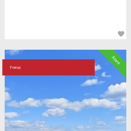
Åbent
Frørup