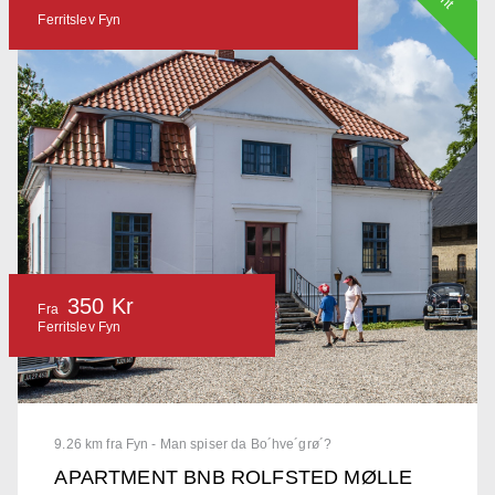
Ferritslev Fyn
350 Kr
Fra
Ferritslev Fyn
9.26 km fra Fyn - Man spiser da Bo´hve´grø´?
APARTMENT BNB ROLFSTED MØLLE