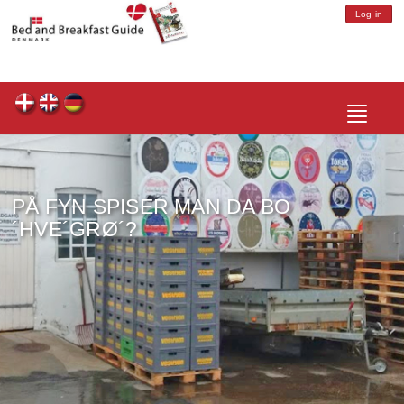
Log in
Toggle
navigatio
PÅ FYN SPISER MAN DA BO
´HVE´GRØ´?