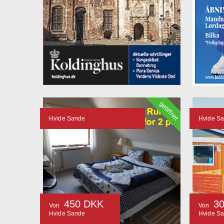
geöffnet
Hvide Sande
Hvide S
450 DKK
3
Von
Von
Hvide Sande
Hvide S