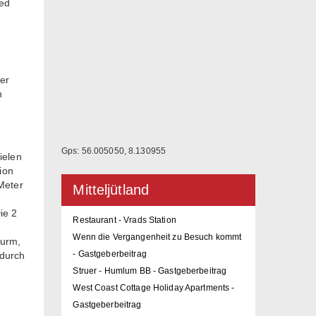
led
der
n
r
Gps: 56.005050, 8.130955
ielen
ion
 Meter
Mitteljütland
ie 2
Restaurant - Vrads Station
Wenn die Vergangenheit zu Besuch kommt
turm,
- Gastgeberbeitrag
 durch
Struer - Humlum BB - Gastgeberbeitrag
West Coast Cottage Holiday Apartments -
Gastgeberbeitrag