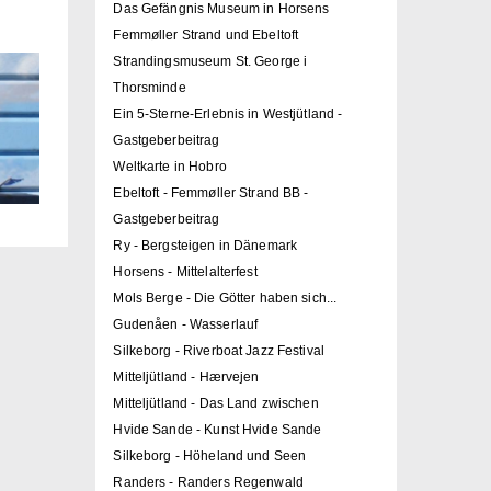
Das Gefängnis Museum in Horsens
Femmøller Strand und Ebeltoft
Strandingsmuseum St. George i
Thorsminde
Ein 5-Sterne-Erlebnis in Westjütland -
Gastgeberbeitrag
Weltkarte in Hobro
Ebeltoft - Femmøller Strand BB -
Gastgeberbeitrag
Ry - Bergsteigen in Dänemark
Horsens - Mittelalterfest
Mols Berge - Die Götter haben sich...
Gudenåen - Wasserlauf
Silkeborg - Riverboat Jazz Festival
Mitteljütland - Hærvejen
Mitteljütland - Das Land zwischen
Hvide Sande - Kunst Hvide Sande
Silkeborg - Höheland und Seen
Randers - Randers Regenwald