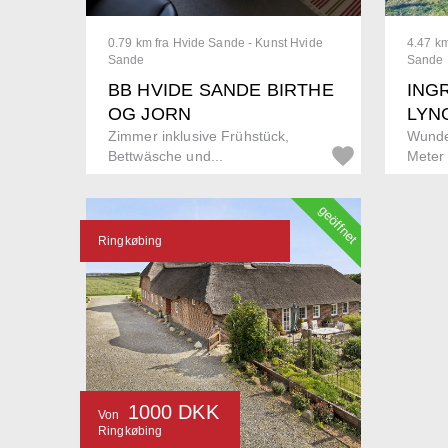
0.79 km fra Hvide Sande - Kunst Hvide
4.47 km
Sande
Sande
BB HVIDE SANDE BIRTHE
INGR
OG JORN
LYN
Zimmer inklusive Frühstück,
Wunde
Bettwäsche und...
Meter 
geöffnet
Ringkøbing
1000 DKK
Von
Ringkøbing