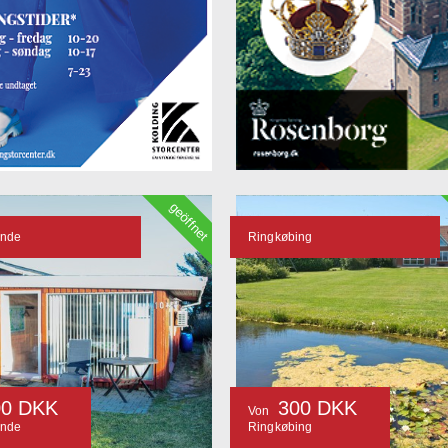
geöffnet
ande
Ringkøbing
00 DKK
300 DKK
Von
ande
Ringkøbing