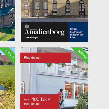
geöffnet
geöffnet
Ringkøbing
400 DKK
Von
Ringkøbing