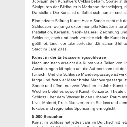
Jubiläum den Kunstwerk Cyklus bekam. Später in di
Skulpturen der Bildhauerin Marianne Hesselbjerg,
Darstellen. Die Kunst ist entfaltet sich nun im sech
Eine private Stiftung Kunst Hvide Sande steht mit de
Schleusen, wo junge experimentelle Künstler intera
Installation, Keramik, Neon- Malerei, Zeichnung und
Schleuse, nach und nach verteilte sich die Kunst i
geöffnet. Einer der talentiertesten dänischen Bildh
Stadt im Jahr 2011.
Kunst in der Entwässerungsschleuse
Nach und nach erreicht die Kunst viele Teilen von H
Ausstellungen kämpfen um die Aufmerksamkeit der B
für sich. Und die Schleuse Manöverpassage ist wirkl
lange und fast vier Meter breite Manöverpassage is
Sande und öffnet nur zwei Wochen im Jahr. Kunst im 
Wochen bietet es sowohl Kunst, Konzerte, Theater,
Schloss über dem Wasser in den urbanen Raum mit V
Live- Malerei, Freiluftkonzerten im Schloss und d
lokales und regionales Sponsoring ermöglicht.
5.000 Besucher
Kunst im Schloss hat jedes Jahr im Durchschnitt e