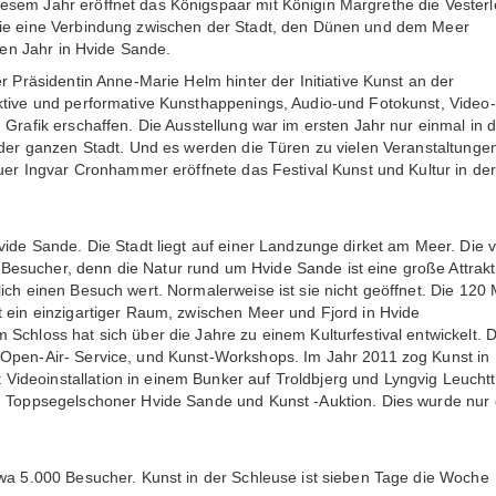
esem Jahr eröffnet das Königspaar mit Königin Margrethe die Vester
 die eine Verbindung zwischen der Stadt, den Dünen und dem Meer
sten Jahr in Hvide Sande.
r Präsidentin Anne-Marie Helm hinter der Initiative Kunst an der
ktive und performative Kunsthappenings, Audio-und Fotokunst, Video-
 Grafik erschaffen. Die Ausstellung war im ersten Jahr nur einmal in 
n der ganzen Stadt. Und es werden die Türen zu vielen Veranstaltunge
auer Ingvar Cronhammer eröffnete das Festival Kunst und Kultur in de
vide Sande. Die Stadt liegt auf einer Landzunge dirket am Meer. Die v
esucher, denn die Natur rund um Hvide Sande ist eine große Attrakt
ich einen Besuch wert. Normalerweise ist sie nicht geöffnet. Die 120
t ein einzigartiger Raum, zwischen Meer und Fjord in Hvide
Schloss hat sich über die Jahre zu einem Kulturfestival entwickelt. D
 Open-Air- Service, und Kunst-Workshops. Im Jahr 2011 zog Kunst in
ideoinstallation in einem Bunker auf Troldbjerg und Lyngvig Leucht
em Toppsegelschoner Hvide Sande und Kunst -Auktion. Dies wurde nur
twa 5.000 Besucher. Kunst in der Schleuse ist sieben Tage die Woche