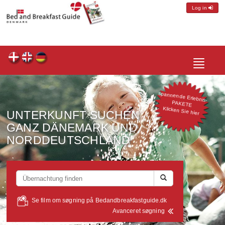
Log in
Toggle
spannende Erlebnis-
navigatio
PAKETE
Klicken Sie hier
UNTERKUNFT SUCHEN
GANZ DÄNEMARK UND
NORDDEUTSCHLAND
Se film om søgning på Bedandbreakfastguide.dk
Avanceret søgning