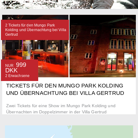
2 Tickets für den Mungo Park
Kolding und Übernachtung bei Villa
Gertrud
999
NUR
DKK
2 Erwachsene
TICKETS FÜR DEN MUNGO PARK KOLDING
UND ÜBERNACHTUNG BEI VILLA GERTRUD
Zwei Tickets für eine Show im Mungo Park Kolding und
Übernachten im Doppelzimmer in der Villa Gertrud