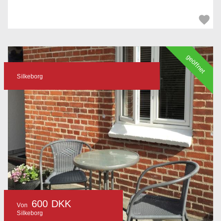
geöffnet
Silkeborg
600 DKK
Von
Silkeborg