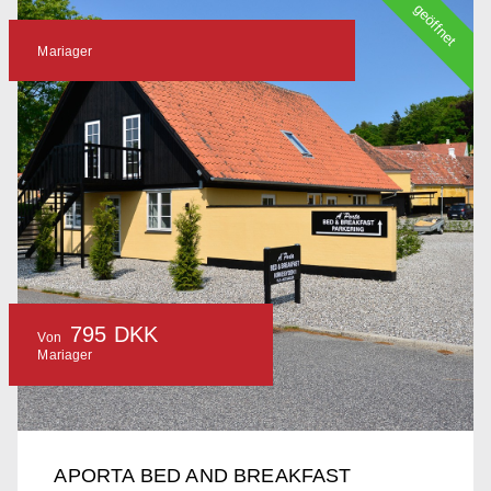
geöffnet
Mariager
795 DKK
Von
Mariager
APORTA BED AND BREAKFAST