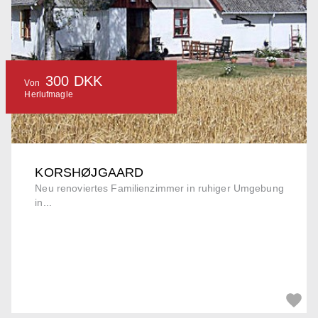
300 DKK
Von
Herlufmagle
KORSHØJGAARD
Neu renoviertes Familienzimmer in ruhiger Umgebung
in...