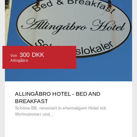
300 DKK
Von
Allingåbro
ALLINGÅBRO HOTEL - BED AND
BREAKFAST
Schöne BB, renoviert in ehemaligem Hotel mit
Wohnzimmer und...