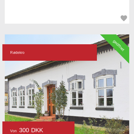
geöffnet
Rødekro
300 DKK
Von