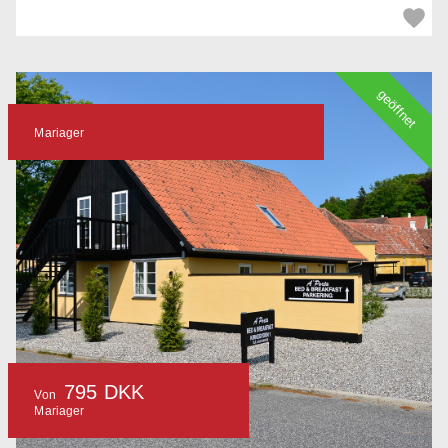
geöffnet
Mariager
795 DKK
Von
Mariager