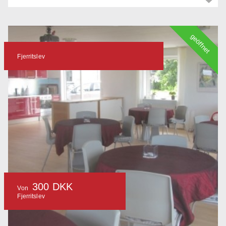
geöffnet
Fjerritslev
300 DKK
Von
Fjerritslev