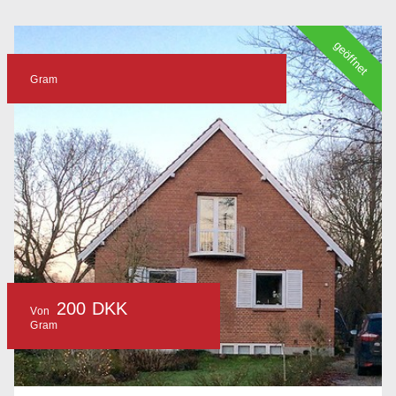
geöffnet
Gram
200 DKK
Von
Gram