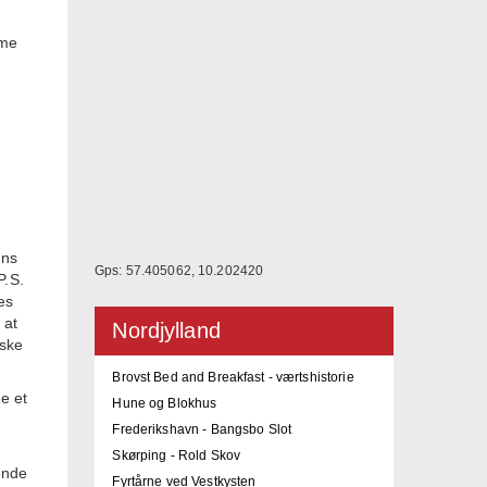
mme
nns
Gps: 57.405062, 10.202420
P.S.
es
 at
Nordjylland
rske
Brovst Bed and Breakfast - værtshistorie
e et
Hune og Blokhus
Frederikshavn - Bangsbo Slot
Skørping - Rold Skov
ende
Fyrtårne ved Vestkysten