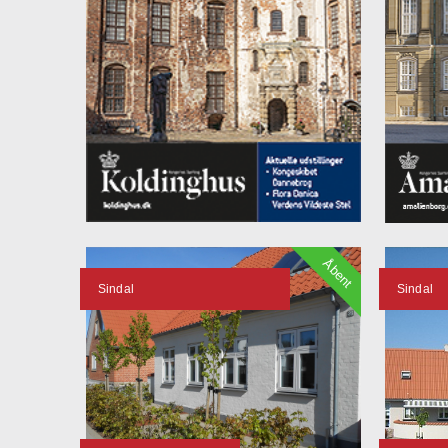
Åbent
Sindal
Sindal