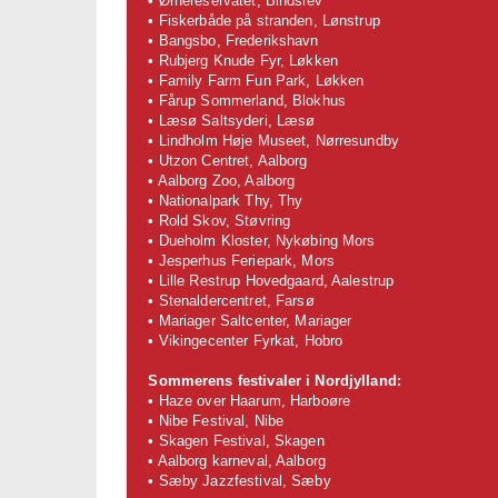
• Ørnereservatet, Bindslev
• Fiskerbåde på stranden, Lønstrup
• Bangsbo, Frederikshavn
• Rubjerg Knude Fyr, Løkken
• Family Farm Fun Park, Løkken
• Fårup Sommerland, Blokhus
• Læsø Saltsyderi, Læsø
• Lindholm Høje Museet, Nørresundby
• Utzon Centret, Aalborg
• Aalborg Zoo, Aalborg
• Nationalpark Thy, Thy
• Rold Skov, Støvring
• Dueholm Kloster, Nykøbing Mors
• Jesperhus Feriepark, Mors
• Lille Restrup Hovedgaard, Aalestrup
• Stenaldercentret, Farsø
• Mariager Saltcenter, Mariager
• Vikingecenter Fyrkat, Hobro
Sommerens festivaler i Nordjylland:
• Haze over Haarum, Harboøre
• Nibe Festival, Nibe
• Skagen Festival, Skagen
• Aalborg karneval, Aalborg
• Sæby Jazzfestival, Sæby