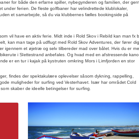
fbaner for både den erfarne spiller, nybegynderen og familien, der gern
 under ferien. De fleste golfbaner har velindrettede klublokaler,
en et samarbejde, så du via klubbernes fælles bookingside på
som vil have en aktiv ferie. Midt inde i Rold Skov i Rebild kan man fx 
ielt, kan man tage på udflugt med Rold Skov Adventures, der fører di
 igennem et øjetræ og selv tilbereder mad over bålet. Hvis du er mer
bikerute i Slettestrand anbefales. Og hvad med en afstressende kano
de er en tur i kajak på kystruten omkring Mors i Limfjorden en stor
ger, findes der spektakulære oplevelser såsom dykning, rappelling,
 gode muligheder for surfing ved Vesterhavet. Især har området Cold
 som skaber de ideelle betingelser for surfing.