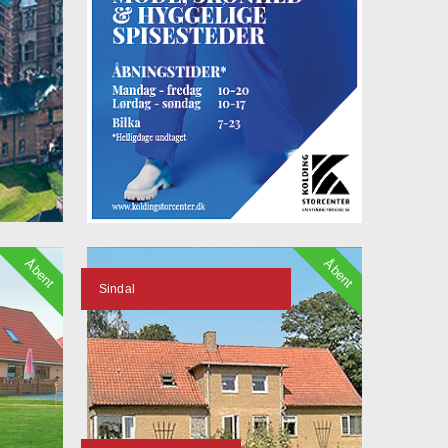
Åbent
Åbent
Sindal