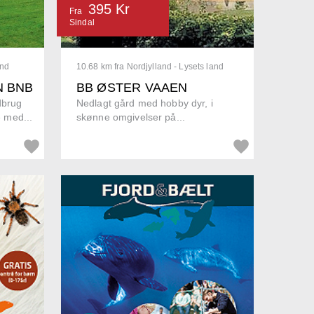
395 Kr
Fra
Sindal
and
10.68 km fra Nordjylland - Lysets land
N BNB
BB ØSTER VAAEN
dbrug
Nedlagt gård med hobby dyr, i
 med...
skønne omgivelser på...