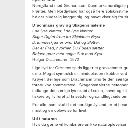
Nordjylland med Grenen som Danmarks nordligste pu
kræfter. Men Nordjylland har også flere solskinstim
bølger pludselig lægger sig, og havet viser sig fra 
Drachmans grav og Skagensmalerne
I de lyse Nætter, i de lyse Nætter
Stiger Digtet frem fra Skjaldens Bryst.
Drømmeskjær er over Dal og Sletter,
Der er Fred, hvorhen Du Foden sætter.
Bølgen gaar med sagte Suk mod Kyst.
Holger Drachmann -1872
Lige syd for Grenens spids ligger et gravkammer gra
urne. Meget symbolsk er mindepladen i kobber ved 
Krøyer, der lige som Drachmann tilhørte den særlige
foretrukne sommersted. Skagensmalerne betegner
indfange det særlige lys skabt af solen, havet og kl
fiskere og liv furet af krisetider og sandflugt sid
For alle, som skal til det nordlige Jylland, er et
must og en oplevelse for livet.
Ud i naturen
Hvis du gerne vil kombinere unikke naturoplevelse