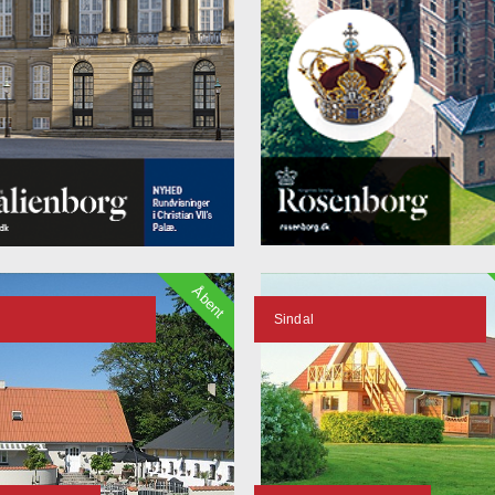
Åbent
Sindal