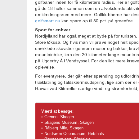
golfbaner inden for få kilometers radius. Her er gol
gå de 18 huller sammen som en afvekslende aktivitet
omklædningsrum med mere. Golfklubberne har desud
golfsmart.nu
kan spare op til 30 pct. på greenfee.
Sport for enhver
Nordjylland har også meget at byde på for turisten, 
Store Økssø. Og hvis man vil prøve noget helt spec
snørklede skovstier gennem moser og bakker, kravler
mountainbike, kan den 20 kilometer lange mountain
på Uggerby Å i Vendsyssel. For den lidt mere kræven
oplevelse.
For eventyrere, der går efter spænding og udfordrin
træklatring og faldskærmsudspring, lige som der er
Hawaii ved Klitmøller særlige vind- og strømforhold,
Værd at besøge:
• Grenen, Skagen
• Skagens Museum, Skagen
• Råbjerg Mile, Skagen
• Nordsøen Oceanarium, Hirtshals