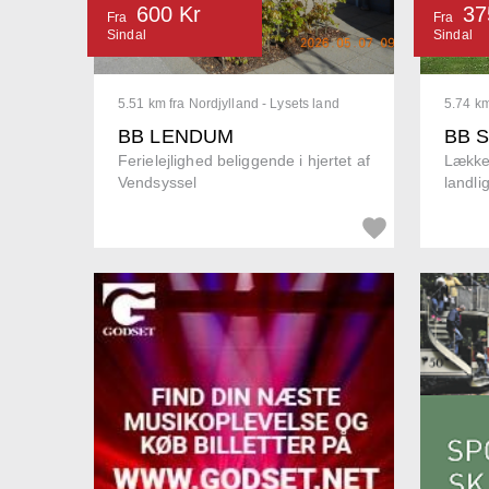
600 Kr
37
Fra
Fra
Sindal
Sindal
5.51 km fra Nordjylland - Lysets land
5.74 km
BB LENDUM
BB 
Ferielejlighed beliggende i hjertet af
Lækker
Vendsyssel
landli