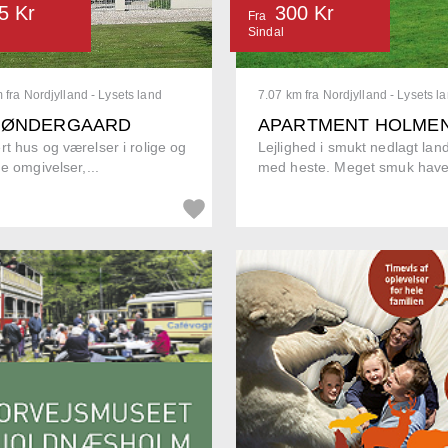
5 Kr
300 Kr
Fra
Sindal
 fra Nordjylland - Lysets land
7.07 km fra Nordjylland - Lysets l
SØNDERGAARD
APARTMENT HOLME
t hus og værelser i rolige og
Lejlighed i smukt nedlagt lan
ge omgivelser,...
med heste. Meget smuk have