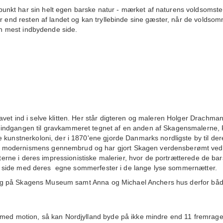
nkt har sin helt egen barske natur - mærket af naturens voldsomste
er end resten af landet og kan tryllebinde sine gæster, når de voldso
sin mest indbydende side.
vet ind i selve klitten. Her står digteren og maleren Holger Drachma
indgangen til gravkammeret tegnet af en anden af Skagensmalerne, 
 kunstnerkoloni, der i 1870'ene gjorde Danmarks nordligste by til der
 modernismens gennembrud og har gjort Skagen verdensberømt ved
itterne i deres impressionistiske malerier, hvor de portrætterede de ba
e om side med deres egne sommerfester i de lange lyse sommernætter.
 besøg på Skagens Museum samt Anna og Michael Anchers hus derfor båd
r med motion, så kan Nordjylland byde på ikke mindre end 11 fremrag