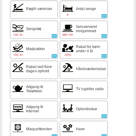
Røgfri værelser
Antal senge
6
INFO
Selvserveret
Sengetøj
morgenmad
+30 Kr
MS+50
INFO
INFO
Rabat for børn
Madpakker
under 4 år
+50 Kr
-50%
INFO
INFO
Rabat ved flere
Håndværkerrabat
dages ophold
Adgang til
TV og/eller radio
Tekøkken
Adgang til
Opholdsstue
Internet
INFO
Marguritteruten
Have