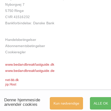
Nyborgvej 7
5750 Ringe
CVR 41516232
Bankforbindelse: Danske Bank
Handelsbetingelser
Abonnementsbetingelser
Cookieregler
www.bedandbreakfastguide.dk
www.bedandbreakfastguide.de
net-bb.dk
jip.Host
Denne hjemmeside
Kun nødvendige
ALLE OK
anvender cookies