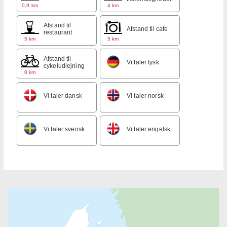
0,9 km
4 km
Afstand til
Afstand til cafe
restaurant
5 km
5 km
Afstand til
Vi taler tysk
cykeludlejning
0 km
Vi taler dansk
Vi taler norsk
Vi taler svensk
Vi taler engelsk