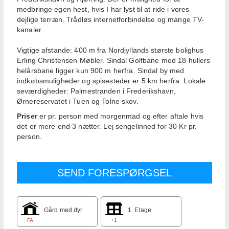
medbringe egen hest, hvis I har lyst til at ride i vores
dejlige terræn. Trådløs internetforbindelse og mange TV-
kanaler.
Vigtige afstande: 400 m fra Nordjyllands største bolighus
Erling Christensen Møbler. Sindal Golfbane med 18 hullers
helårsbane ligger kun 900 m herfra. Sindal by med
indkøbsmuligheder og spisesteder er 5 km herfra. Lokale
seværdigheder: Palmestranden i Frederikshavn,
Ørnereservatet i Tuen og Tolne skov.
Priser
er pr. person med morgenmad og efter aftale hvis
det er mere end 3 nætter. Lej sengelinned for 30 Kr pr.
person.
Gård med dyr
1. Etage
FA
+1