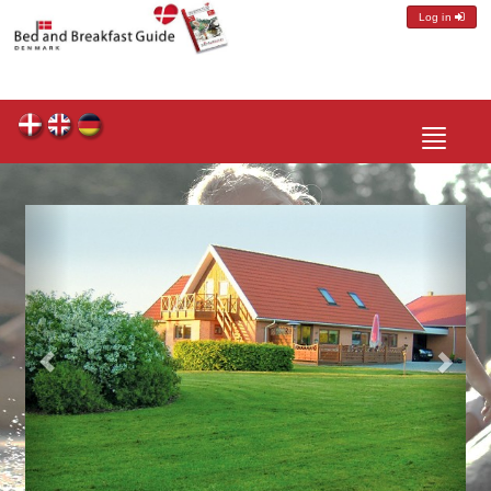
Log in
Toggle
navigatio