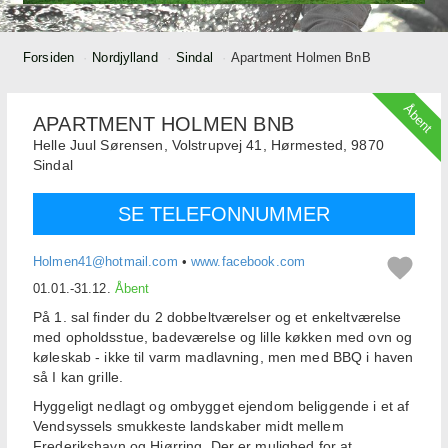
Forsiden
Nordjylland
Sindal
Apartment Holmen BnB
Åbent
APARTMENT HOLMEN BNB
Helle Juul Sørensen,
Volstrupvej 41, Hørmested,
9870
Sindal
SE TELEFONNUMMER
Holmen41@hotmail.com
•
www.facebook.com
01.01.-31.12.
Åbent
På 1. sal finder du 2 dobbeltværelser og et enkeltværelse
med opholdsstue, badeværelse og lille køkken med ovn og
køleskab - ikke til varm madlavning, men med BBQ i haven
så I kan grille.
Hyggeligt nedlagt og ombygget ejendom beliggende i et af
Vendsyssels smukkeste landskaber midt mellem
Frederikshavn og Hjørring. Der er mulighed for at