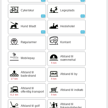
INFO
INFO
Cykelskur
Legeplads
INFO
INFO
Hund tilladt
Hestehotel
INFO
INFO
Røgalarmer
Kontant
Afstand til
Mobilepay
svømmehal
5 km
Afstand til
Afstand til by
badestrand
17 km
5 km
Afstand til
Afstand til indkøb
offentlig transport
0,2 km
5 km
Afstand til
Afstand til golf
fiskemuligheder