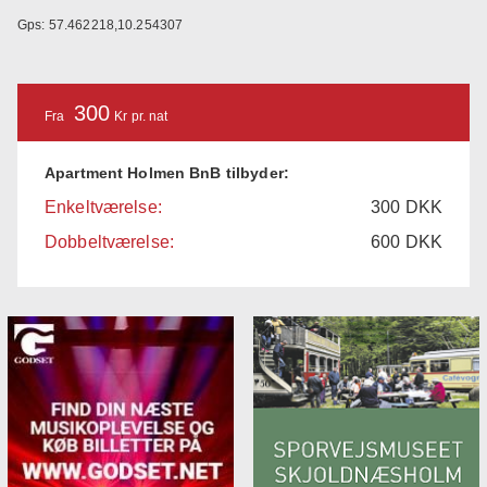
Gps: 57.462218,10.254307
300
Fra
Kr pr. nat
Apartment Holmen BnB tilbyder:
Enkeltværelse:
300
DKK
Dobbeltværelse:
600
DKK