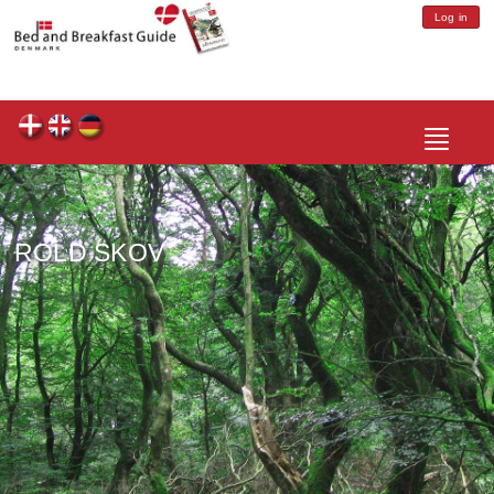
Log in
Toggle
navigatio
ROLD SKOV