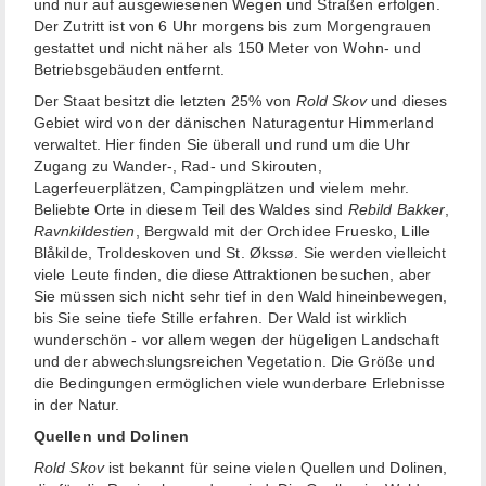
und nur auf ausgewiesenen Wegen und Straßen erfolgen.
Der Zutritt ist von 6 Uhr morgens bis zum Morgengrauen
gestattet und nicht näher als 150 Meter von Wohn- und
Betriebsgebäuden entfernt.
Der Staat besitzt die letzten 25% von
Rold Skov
und dieses
Gebiet wird von der dänischen Naturagentur Himmerland
verwaltet. Hier finden Sie überall und rund um die Uhr
Zugang zu Wander-, Rad- und Skirouten,
Lagerfeuerplätzen, Campingplätzen und vielem mehr.
Beliebte Orte in diesem Teil des Waldes sind
Rebild Bakker
,
Ravnkildestien
, Bergwald mit der Orchidee Fruesko, Lille
Blåkilde, Troldeskoven und St. Økssø. Sie werden vielleicht
viele Leute finden, die diese Attraktionen besuchen, aber
Sie müssen sich nicht sehr tief in den Wald hineinbewegen,
bis Sie seine tiefe Stille erfahren. Der Wald ist wirklich
wunderschön - vor allem wegen der hügeligen Landschaft
und der abwechslungsreichen Vegetation. Die Größe und
die Bedingungen ermöglichen viele wunderbare Erlebnisse
in der Natur.
Quellen und Dolinen
Rold Skov
ist bekannt für seine vielen Quellen und Dolinen,