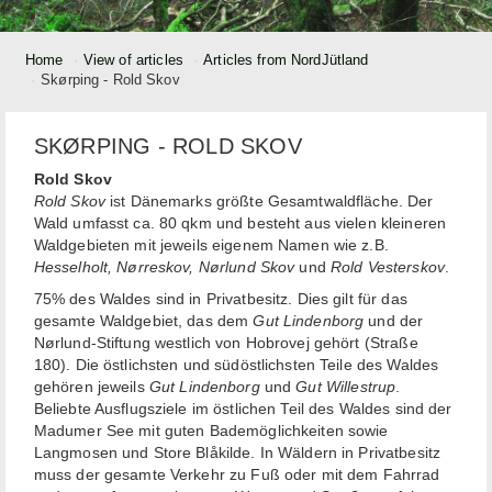
Home
View of articles
Articles from NordJütland
Skørping - Rold Skov
SKØRPING - ROLD SKOV
Rold Skov
Rold Skov
ist Dänemarks größte Gesamtwaldfläche. Der
Wald umfasst ca. 80 qkm und besteht aus vielen kleineren
Waldgebieten mit jeweils eigenem Namen wie z.B.
Hesselholt, Nørreskov, Nørlund Skov
und
Rold Vesterskov
.
75% des Waldes sind in Privatbesitz. Dies gilt für das
gesamte Waldgebiet, das dem
Gut Lindenborg
und der
Nørlund-Stiftung westlich von Hobrovej gehört (Straße
180). Die östlichsten und südöstlichsten Teile des Waldes
gehören jeweils
Gut Lindenborg
und
Gut Willestrup
.
Beliebte Ausflugsziele im östlichen Teil des Waldes sind der
Madumer See mit guten Bademöglichkeiten sowie
Langmosen und Store Blåkilde. In Wäldern in Privatbesitz
muss der gesamte Verkehr zu Fuß oder mit dem Fahrrad