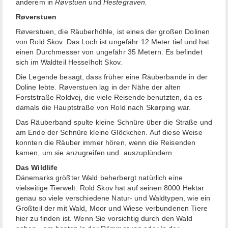
anderem in
Røvstuen
und
Hestegraven.
Røverstuen
Røverstuen, die Räuberhöhle, ist eines der großen Dolinen
von Rold Skov. Das Loch ist ungefähr 12 Meter tief und hat
einen Durchmesser von ungefähr 35 Metern. Es befindet
sich im Waldteil Hesselholt Skov.
Die Legende besagt, dass früher eine Räuberbande in der
Doline lebte. Røverstuen lag in der Nähe der alten
Forststraße Roldvej, die viele Reisende benutzten, da es
damals die Hauptstraße von Rold nach Skørping war.
Das Räuberband spulte kleine Schnüre über die Straße und
am Ende der Schnüre kleine Glöckchen. Auf diese Weise
konnten die Räuber immer hören, wenn die Reisenden
kamen, um sie anzugreifen und auszuplündern.
Das Wildlife
Dänemarks größter Wald beherbergt natürlich eine
vielseitige Tierwelt. Rold Skov hat auf seinen 8000 Hektar
genau so viele verschiedene Natur- und Waldtypen, wie ein
Großteil der mit Wald, Moor und Wiese verbundenen Tiere
hier zu finden ist. Wenn Sie vorsichtig durch den Wald