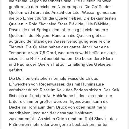
die für die Region besonders sind. Die Quellen im Wald
gehören zu den reichsten Nordeuropas. Die Größe der
Quellen wird durch die Anzahl der Liter Wasser gemessen,
die pro Einheit durch die Quelle fließen. Die bekanntesten
Quellen in Rold Skov sind Store Blåkilde, Lille Blåkilde,
Ravnkilde und Springkilden, aber es gibt viele andere
Quellen in der Region. Rund um die Quellen gibt es
aufgrund der ständigen Wasserversorgung eine reiche
Tierwelt. Die Quellen haben das ganze Jahr über eine
Temperatur von 7,5 Grad, wodurch sowohl heiße als auch
eiszeitliche Relikte überlebt haben. Die besondere Flora
und Fauna der Quellen hat zur Erhaltung des Gebietes
geführt.
Die Dolinen entstehen normalerweise durch das
Einweichen von Regenwasser, das mit Huminsäure
vermischt durch Risse im Kalk des Bodens sickert. Der Kalk
löst sich auf und große Hohlräume bilden sich unter der
Erde, die immer größer werden. Irgendwann kann die
Decke im Hohlraum dem Druck von oben nicht mehr
standhalten, wodurch der gesamte Hohlraum
zusammenfällt. An vielen Orten rund um Rold Skov ist das
Phänomen mehr oder weniger zu beobachten - unter