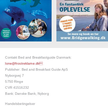
Contakt Bed and Breakfastguide Danmark:
lone@frostreklame.dk
Publisher: Bed and Breakfast Guide ApS
Nyborgvej 7
5750 Ringe
CVR 41516232
Bank: Danske Bank, Nyborg
Handelsbetingelser