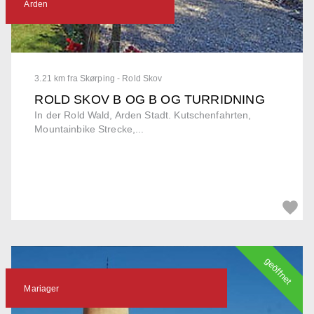
Arden
3.21 km fra Skørping - Rold Skov
ROLD SKOV B OG B OG TURRIDNING
In der Rold Wald, Arden Stadt. Kutschenfahrten,
Mountainbike Strecke,...
geöffnet
Mariager