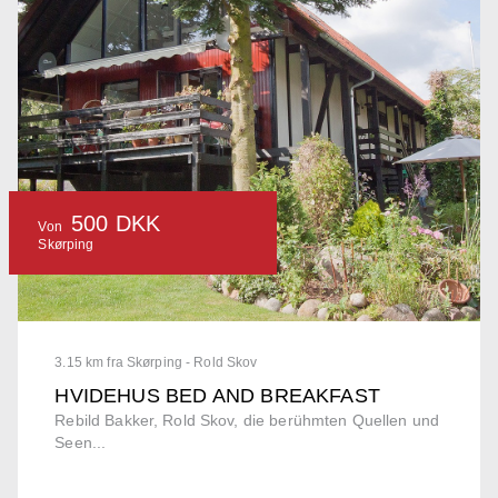
500 DKK
Von
Skørping
3.15 km fra Skørping - Rold Skov
HVIDEHUS BED AND BREAKFAST
Rebild Bakker, Rold Skov, die berühmten Quellen und
Seen...