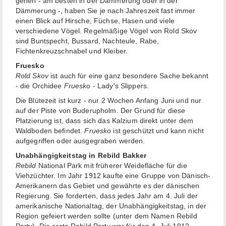
gehen - am besten in der Dämmerung oder in der
Dämmerung -, haben Sie je nach Jahreszeit fast immer
einen Blick auf Hirsche, Füchse, Hasen und viele
verschiedene Vögel. Regelmäßige Vögel von Rold Skov
sind Buntspecht, Bussard, Nachteule, Rabe,
Fichtenkreuzschnabel und Kleiber.
Fruesko
Rold Skov
ist auch für eine ganz besondere Sache bekannt
- die Orchidee
Fruesko
- Lady's Slippers.
Die Blütezeit ist kurz - nur 2 Wochen Anfang Juni und nur
auf der Piste von Buderupholm. Der Grund für diese
Platzierung ist, dass sich das Kalzium direkt unter dem
Waldboden befindet.
Fruesko
ist geschützt und kann nicht
aufgegriffen oder ausgegraben werden.
Unabhängigkeitstag in Rebild Bakker
Rebild
National Park mit früherer Weidefläche für die
Viehzüchter. Im Jahr 1912 kaufte eine Gruppe von Dänisch-
Amerikanern das Gebiet und gewährte es der dänischen
Regierung. Sie forderten, dass jedes Jahr am 4. Juli der
amerikanische Nationaltag, der Unabhängigkeitstag, in der
Region gefeiert werden sollte (unter dem Namen Rebild