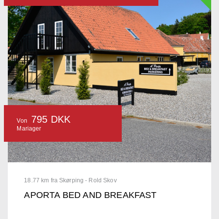
795 DKK
Von
Mariager
18.77 km fra Skørping - Rold Skov
APORTA BED AND BREAKFAST