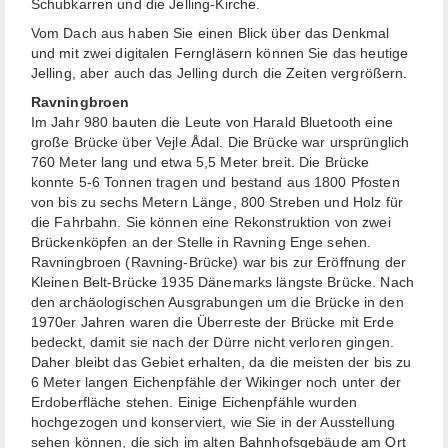
Schubkarren und die Jelling-Kirche.
Vom Dach aus haben Sie einen Blick über das Denkmal
und mit zwei digitalen Ferngläsern können Sie das heutige
Jelling, aber auch das Jelling durch die Zeiten vergrößern.
Ravningbroen
Im Jahr 980 bauten die Leute von Harald Bluetooth eine
große Brücke über Vejle Ådal. Die Brücke war ursprünglich
760 Meter lang und etwa 5,5 Meter breit. Die Brücke
konnte 5-6 Tonnen tragen und bestand aus 1800 Pfosten
von bis zu sechs Metern Länge, 800 Streben und Holz für
die Fahrbahn. Sie können eine Rekonstruktion von zwei
Brückenköpfen an der Stelle in Ravning Enge sehen.
Ravningbroen (Ravning-Brücke) war bis zur Eröffnung der
Kleinen Belt-Brücke 1935 Dänemarks längste Brücke. Nach
den archäologischen Ausgrabungen um die Brücke in den
1970er Jahren waren die Überreste der Brücke mit Erde
bedeckt, damit sie nach der Dürre nicht verloren gingen.
Daher bleibt das Gebiet erhalten, da die meisten der bis zu
6 Meter langen Eichenpfähle der Wikinger noch unter der
Erdoberfläche stehen. Einige Eichenpfähle wurden
hochgezogen und konserviert, wie Sie in der Ausstellung
sehen können, die sich im alten Bahnhofsgebäude am Ort