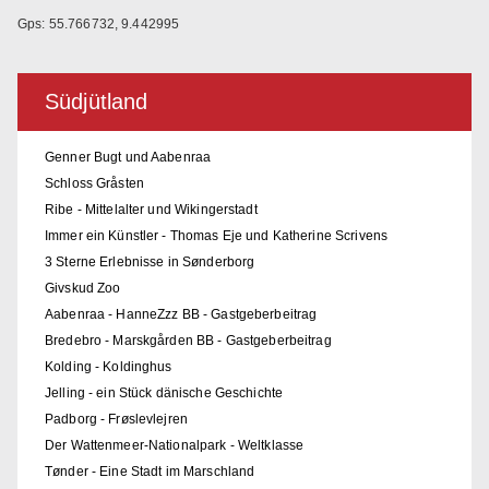
Gps: 55.766732, 9.442995
Südjütland
Genner Bugt und Aabenraa
Schloss Gråsten
Ribe - Mittelalter und Wikingerstadt
Immer ein Künstler - Thomas Eje und Katherine Scrivens
3 Sterne Erlebnisse in Sønderborg
Givskud Zoo
Aabenraa - HanneZzz BB - Gastgeberbeitrag
Bredebro - Marskgården BB - Gastgeberbeitrag
Kolding - Koldinghus
Jelling - ein Stück dänische Geschichte
Padborg - Frøslevlejren
Der Wattenmeer-Nationalpark - Weltklasse
Tønder - Eine Stadt im Marschland