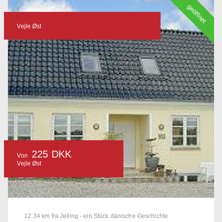
geöffnet
Vejle Øst
225 DKK
Von
Vejle Øst
12.34 km fra Jelling - ein Stück dänische Geschichte