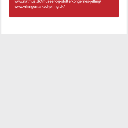
www.natmus.dk/museer-og-slotte/kongernes-jelling/
www.vikingemarked-jelling.dk/