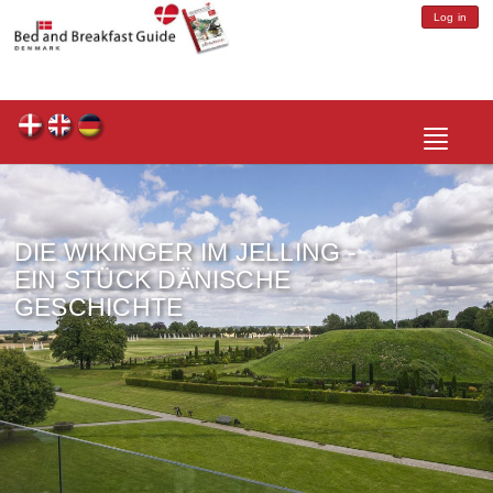
Log in
Toggle
navigatio
DIE WIKINGER IM JELLING -
EIN STÜCK DÄNISCHE
GESCHICHTE