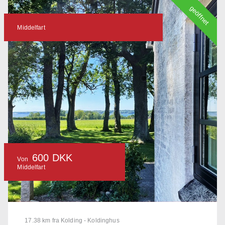
geöffnet
Middelfart
600 DKK
Von
Middelfart
17.38 km fra Kolding - Koldinghus