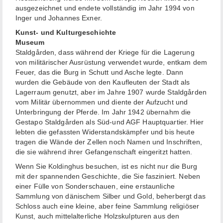
ausgezeichnet und endete vollständig im Jahr 1994 von
Inger und Johannes Exner.
Kunst- und Kulturgeschichte
Museum
Staldgården, dass während der Kriege für die Lagerung
von militärischer Ausrüstung verwendet wurde, entkam dem
Feuer, das die Burg in Schutt und Asche legte. Dann
wurden die Gebäude von den Kaufleuten der Stadt als
Lagerraum genutzt, aber im Jahre 1907 wurde Staldgården
vom Militär übernommen und diente der Aufzucht und
Unterbringung der Pferde. Im Jahr 1942 übernahm die
Gestapo Staldgården als Süd-und AGF Hauptquartier. Hier
lebten die gefassten Widerstandskämpfer und bis heute
tragen die Wände der Zellen noch Namen und Inschriften,
die sie während ihrer Gefangenschaft eingeritzt hatten.
Wenn Sie Koldinghus besuchen, ist es nicht nur die Burg
mit der spannenden Geschichte, die Sie fasziniert. Neben
einer Fülle von Sonderschauen, eine erstaunliche
Sammlung von dänischem Silber und Gold, beherbergt das
Schloss auch eine kleine, aber feine Sammlung religiöser
Kunst, auch mittelalterliche Holzskulpturen aus den