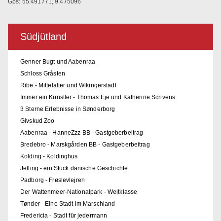
Gps: 55.491771, 9.475096
Südjütland
Genner Bugt und Aabenraa
Schloss Gråsten
Ribe - Mittelalter und Wikingerstadt
Immer ein Künstler - Thomas Eje und Katherine Scrivens
3 Sterne Erlebnisse in Sønderborg
Givskud Zoo
Aabenraa - HanneZzz BB - Gastgeberbeitrag
Bredebro - Marskgården BB - Gastgeberbeitrag
Kolding - Koldinghus
Jelling - ein Stück dänische Geschichte
Padborg - Frøslevlejren
Der Wattenmeer-Nationalpark - Weltklasse
Tønder - Eine Stadt im Marschland
Fredericia - Stadt für jedermann