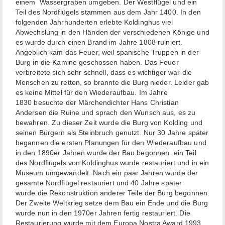
einem Wassergraben umgeben. Der Westflügel und ein
Teil des Nordflügels stammen aus dem Jahr 1400. In den
folgenden Jahrhunderten erlebte Koldinghus viel
Abwechslung in den Händen der verschiedenen Könige und
es wurde durch einen Brand im Jahre 1808 ruiniert.
Angeblich kam das Feuer, weil spanische Truppen in der
Burg in die Kamine geschossen haben. Das Feuer
verbreitete sich sehr schnell, dass es wichtiger war die
Menschen zu retten, so brannte die Burg nieder. Leider gab
es keine Mittel für den Wiederaufbau. Im Jahre
1830 besuchte der Märchendichter Hans Christian
Andersen die Ruine und sprach den Wunsch aus, es zu
bewahren. Zu dieser Zeit wurde die Burg von Kolding und
seinen Bürgern als Steinbruch genutzt. Nur 30 Jahre später
begannen die ersten Planungen für den Wiederaufbau und
in den 1890er Jahren wurde der Bau begonnen. ein Teil
des Nordflügels von Koldinghus wurde restauriert und in ein
Museum umgewandelt. Nach ein paar Jahren wurde der
gesamte Nordflügel restauriert und 40 Jahre später
wurde die Rekonstruktion anderer Teile der Burg begonnen.
Der Zweite Weltkrieg setze dem Bau ein Ende und die Burg
wurde nun in den 1970er Jahren fertig restauriert. Die
Restaurierung wurde mit dem Europa Nostra Award 1993