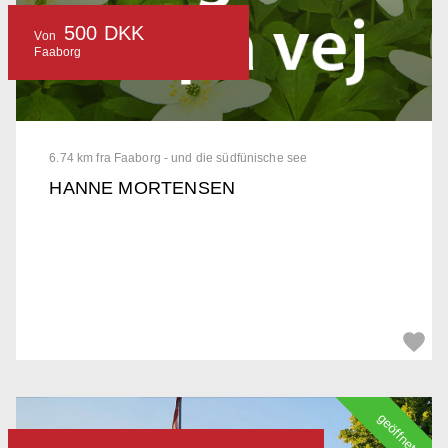
500 DKK
Von
Faaborg
6.74 km fra Faaborg - und die südfünische see
HANNE MORTENSEN
geöffnet