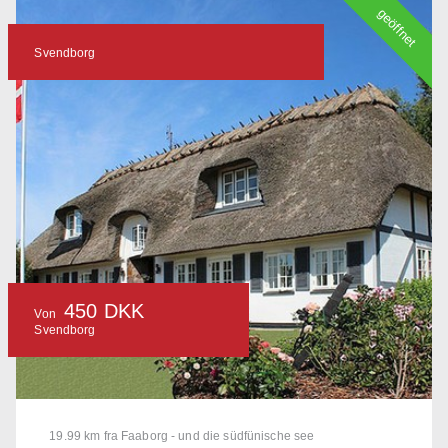
geöffnet
Svendborg
450 DKK
Von
Svendborg
19.99 km fra Faaborg - und die südfünische see