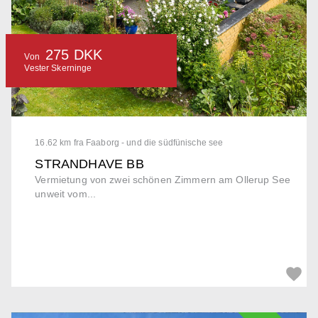
275 DKK
Von
Vester Skerninge
16.62 km fra Faaborg - und die südfünische see
STRANDHAVE BB
Vermietung von zwei schönen Zimmern am Ollerup See
unweit vom...