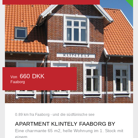
660 DKK
Von
Faaborg
0.89 km fra Faaborg - und die südfünische see
APARTMENT KLINTELY FAABORG BY
Eine charmante 65 m2, helle Wohnung im 1. Stock mit
einem...