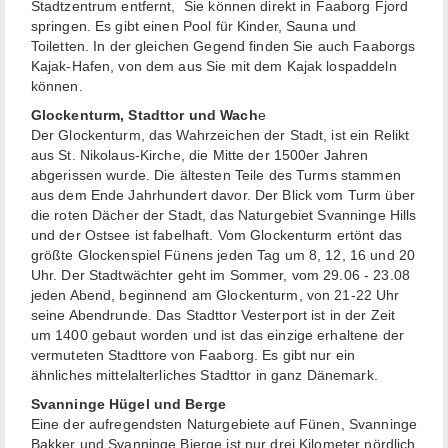
Stadtzentrum entfernt, Sie können direkt in Faaborg Fjord
springen. Es gibt einen Pool für Kinder, Sauna und
Toiletten. In der gleichen Gegend finden Sie auch Faaborgs
Kajak-Hafen, von dem aus Sie mit dem Kajak lospaddeln
können.
Glockenturm, Stadttor und Wach
e
Der Glockenturm, das Wahrzeichen der Stadt, ist ein Relikt
aus St. Nikolaus-Kirche, die Mitte der 1500er Jahren
abgerissen wurde. Die ältesten Teile des Turms stammen
aus dem Ende Jahrhundert davor. Der Blick vom Turm über
die roten Dächer der Stadt, das Naturgebiet Svanninge Hills
und der Ostsee ist fabelhaft. Vom Glockenturm ertönt das
größte Glockenspiel Fünens jeden Tag um 8, 12, 16 und 20
Uhr. Der Stadtwächter geht im Sommer, vom 29.06 - 23.08
jeden Abend, beginnend am Glockenturm, von 21-22 Uhr
seine Abendrunde. Das Stadttor Vesterport ist in der Zeit
um 1400 gebaut worden und ist das einzige erhaltene der
vermuteten Stadttore von Faaborg. Es gibt nur ein
ähnliches mittelalterliches Stadttor in ganz Dänemark.
Svanninge Hügel und Berge
Eine der aufregendsten Naturgebiete auf Fünen, Svanninge
Bakker und Svanninge Bjerge ist nur drei Kilometer nördlich