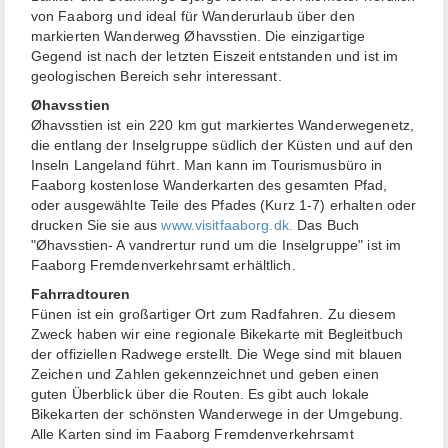
von Faaborg und ideal für Wanderurlaub über den
markierten Wanderweg Øhavsstien. Die einzigartige
Gegend ist nach der letzten Eiszeit entstanden und ist im
geologischen Bereich sehr interessant.
Øhavsstien
Øhavsstien ist ein 220 km gut markiertes Wanderwegenetz,
die entlang der Inselgruppe südlich der Küsten und auf den
Inseln Langeland führt. Man kann im Tourismusbüro in
Faaborg kostenlose Wanderkarten des gesamten Pfad,
oder ausgewählte Teile des Pfades (Kurz 1-7) erhalten oder
drucken Sie sie aus
www.visitfaaborg.dk.
Das Buch
"Øhavsstien- A vandrertur rund um die Inselgruppe" ist im
Faaborg Fremdenverkehrsamt erhältlich.
Fahrradtouren
Fünen ist ein großartiger Ort zum Radfahren. Zu diesem
Zweck haben wir eine regionale Bikekarte mit Begleitbuch
der offiziellen Radwege erstellt. Die Wege sind mit blauen
Zeichen und Zahlen gekennzeichnet und geben einen
guten Überblick über die Routen. Es gibt auch lokale
Bikekarten der schönsten Wanderwege in der Umgebung.
Alle Karten sind im Faaborg Fremdenverkehrsamt