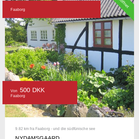
geöffnet
Faaborg
500 DKK
Von
Faaborg
9.82 km fra Faaborg - und die südfünische see
NYDAMSGAARD