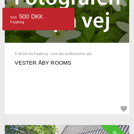
500 DKK
Von
Faaborg
8.46 km fra Faaborg - und die südfünische see
VESTER ÅBY ROOMS