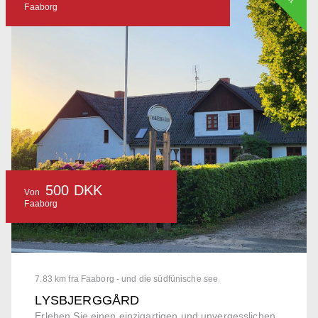
Faaborg
500 DKK
Von
Faaborg
7.83 km fra Faaborg - und die südfünische see
LYSBJERGGÅRD
Erleben Sie einen einzigartigen und unvergesslichen