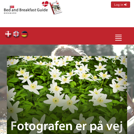
Log in
Toggle
navigatio