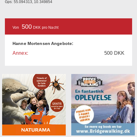
Gps: 55.094313, 10.349854
500
Von
DKK pro Nacht
Hanne Mortensen Angebote:
Annex:
500
DKK