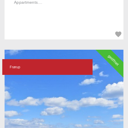
Appartments....
geöffnet
Frørup