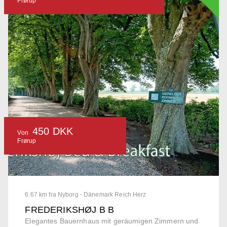
Frørup
450 DKK
Von
Frørup
6.67 km fra Nyborg - Dänemark Reich Herz
FREDERIKSHØJ B B
Elegantes Bauernhaus mit geräumigen Zimmern und