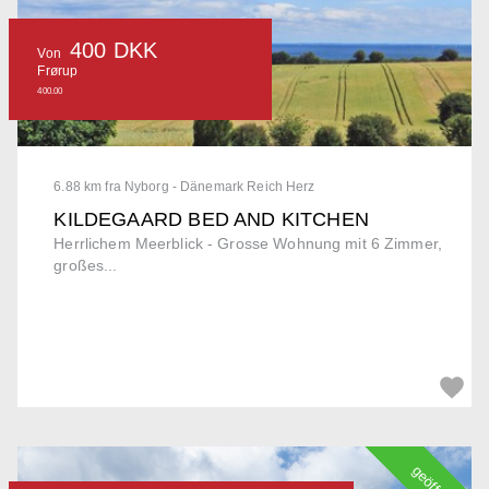
400 DKK
Von
Frørup
400.00
6.88 km fra Nyborg - Dänemark Reich Herz
KILDEGAARD BED AND KITCHEN
Herrlichem Meerblick - Grosse Wohnung mit 6 Zimmer,
großes...
geöffnet