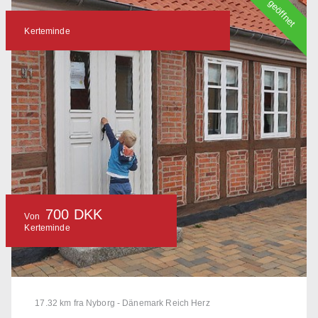
geöffnet
Kerteminde
700 DKK
Von
Kerteminde
17.32 km fra Nyborg - Dänemark Reich Herz