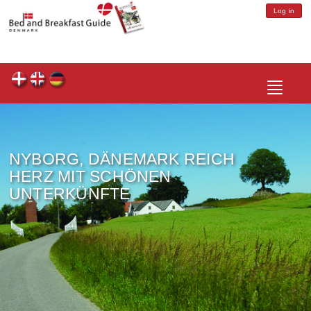
Log in
Toggle
navigatio
NYBORG, DÄNEMARK REICH
HERZ MIT SCHÖNEN
UNTERKÜNFTE