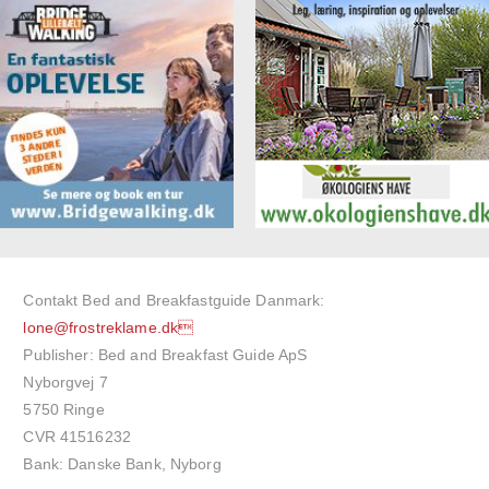
Contakt Bed and Breakfastguide Danmark:
lone@frostreklame.dk
Publisher: Bed and Breakfast Guide ApS
Nyborgvej 7
5750 Ringe
CVR 41516232
Bank: Danske Bank, Nyborg