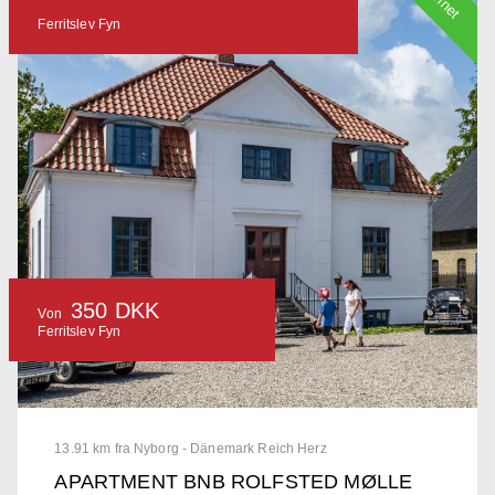
Ferritslev Fyn
350 DKK
Von
Ferritslev Fyn
13.91 km fra Nyborg - Dänemark Reich Herz
APARTMENT BNB ROLFSTED MØLLE