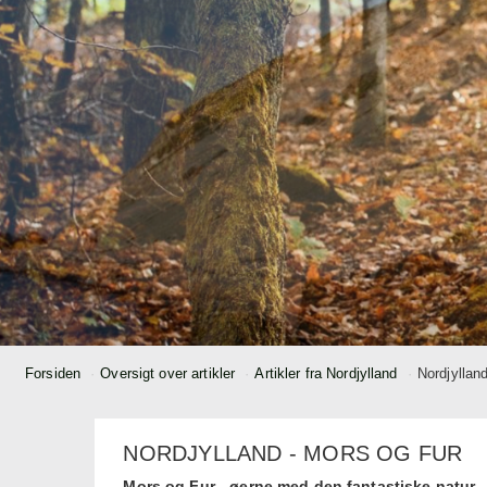
Forsiden
Oversigt over artikler
Artikler fra Nordjylland
Nordjyllan
NORDJYLLAND - MORS OG FUR
Mors og Fur - øerne med den fantastiske natur