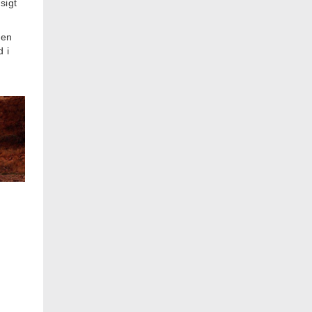
sigt
den
d i