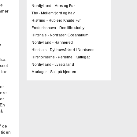
ge
Nordjylland - Mors og Fur
ammer
Thy - Mellem fjord og hav
Hjørring - Rubjerg Knude Fyr
Frederikshavn - Den lille storby
Hirtshals - Nordsøen Oceanarium
Nordjylland - Hanherred
e
Hirtshals - Dybhavsfiskeri i Nordsøen
Hirsholmerne - Perlerne i Kattegat
lse.
Nordjylland - Lysets land
sset
 for
Mariager - Salt på hjernen
er
gere
ler
 En
på
f de
 tiden