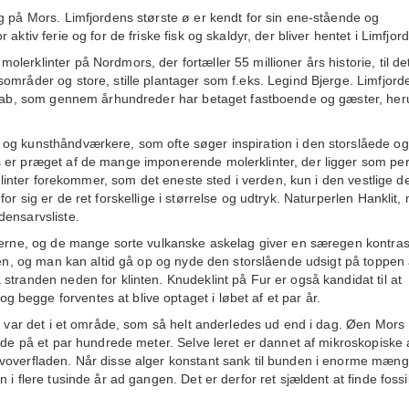
g på Mors. Limfjordens største ø er kendt for sin ene-stående og
ktiv ferie og for de friske fisk og skaldyr, der bliver hentet i Limfjor
erklinter på Nordmors, der fortæller 55 millioner års historie, til de
områder og store, stille plantager som f.eks. Legind Bjerge. Limfjord
ndskab, som gennem århundreder har betaget fastboende og gæster, he
og kunsthåndværkere, som ofte søger inspiration i den storslåede og
 er præget af de mange imponerende molerklinter, der ligger som per
rklinter forekommer, som det eneste sted i verden, kun i den vestlige de
r sig er de ret forskellige i størrelse og udtryk. Naturperlen Hanklit,
densarvsliste.
derne, og de mange sorte vulkanske askelag giver en særegen kontrast 
nten, og man kan altid gå op og nyde den storslående udsigt på toppen 
stranden neden for klinten. Knudeklint på Fur er også kandidat til at
begge forventes at blive optaget i løbet af et par år.
n, var det i et område, som så helt anderledes ud end i dag. Øen Mors
bde på et par hundrede meter. Selve leret er dannet af mikroskopiske 
voverfladen. Når disse alger konstant sank til bunden i enorme mæng
i flere tusinde år ad gangen. Det er derfor ret sjældent at finde fossi