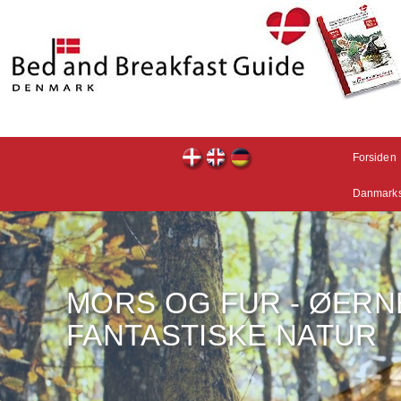
Forsiden
Danmarks
MORS OG FUR - ØERN
FANTASTISKE NATUR