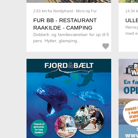
2.63 km fra Nordjylland - Mors og Fur
14.34 k
FUR BB - RESTAURANT
ULL
RAAKILDE - CAMPING
Herreg
med eg
Dobbelt- og familieværelser for op til 5
pers. Hytter, glamping...