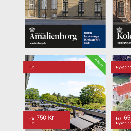
Åbent
Fur
Nykøbin
750 Kr
65
Fra
Fra
Fur
Nykøbin