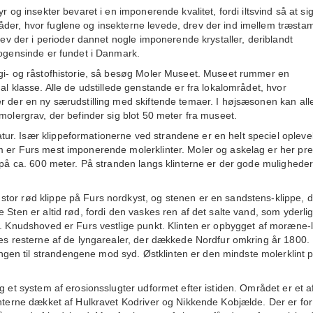
r og insekter bevaret i en imponerende kvalitet, fordi iltsvind så at si
åder, hvor fuglene og insekterne levede, drev der ind imellem træst
blev der i perioder dannet nogle imponerende krystaller, deriblandt
nogensinde er fundet i Danmark.
ogi- og råstofhistorie, så besøg Moler Museet. Museet rummer en
al klasse. Alle de udstillede genstande er fra lokalområdet, hvor
r der en ny særudstilling med skiftende temaer. I højsæsonen kan all
molergrav, der befinder sig blot 50 meter fra museet.
r. Især klippeformationerne ved strandene er en helt speciel opleve
m er Furs mest imponerende molerklinter. Moler og askelag er her pre
g på ca. 600 meter. På stranden langs klinterne er der gode muligheder
tor rød klippe på Furs nordkyst, og stenen er en sandstens-klippe, d
 Sten er altid rød, fordi den vaskes ren af det salte vand, som yderli
n. Knudshoved er Furs vestlige punkt. Klinten er opbygget af moræne-
des resterne af de lyngarealer, der dækkede Nordfur omkring år 1800.
en til strandengene mod syd. Østklinten er den mindste molerklint 
g et system af erosionsslugter udformet efter istiden. Området er et a
ænterne dækket af Hulkravet Kodriver og Nikkende Kobjælde. Der er for