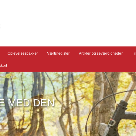
Oplevelsespakker
Værtsregister
Artikler og seværdigheder
Ti
kort
E MED DEN