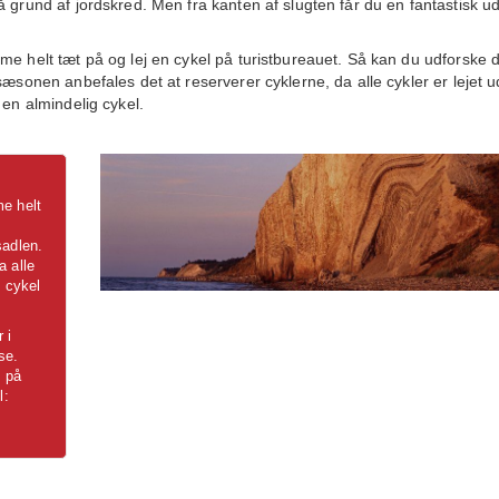
 grund af jordskred. Men fra kanten af slugten får du en fantastisk ud
me helt tæt på og lej en cykel på turistbureauet. Så kan du udforske 
sæsonen anbefales det at reserverer cyklerne, da alle cykler er lejet u
 en almindelig cykel.
me helt
sadlen.
a alle
. cykel
 i
se.
t på
l: