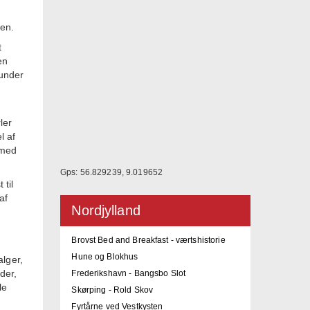
den.
t
en
runder
ler
l af
 med
Gps: 56.829239, 9.019652
til
af
Nordjylland
Brovst Bed and Breakfast - værtshistorie
Hune og Blokhus
alger,
der,
Frederikshavn - Bangsbo Slot
le
Skørping - Rold Skov
Fyrtårne ved Vestkysten