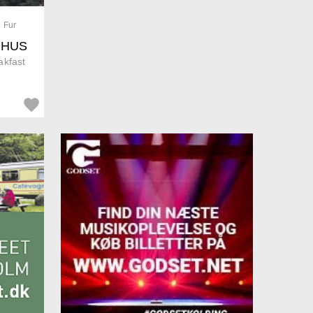
g Fur
DHUS
akfast