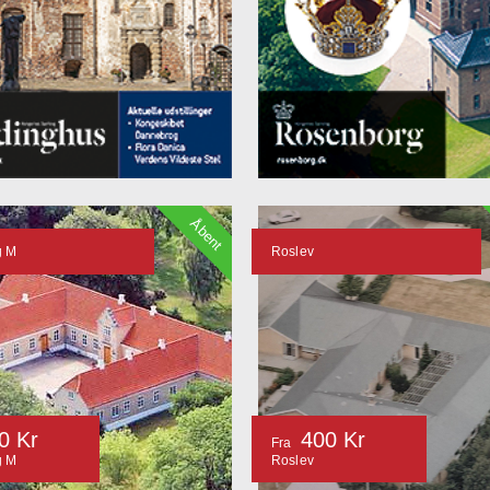
Åbent
g M
Roslev
0 Kr
400 Kr
Fra
g M
Roslev