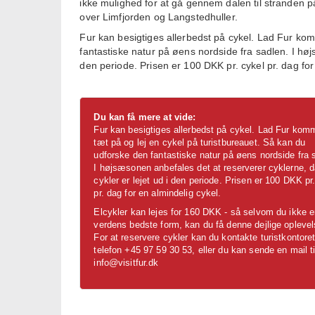
ikke mulighed for at gå gennem dalen til stranden på
over Limfjorden og Langstedhuller.
Fur kan besigtiges allerbedst på cykel. Lad Fur kom
fantastiske natur på øens nordside fra sadlen. I høj
den periode. Prisen er 100 DKK pr. cykel pr. dag for
Du kan få mere at vide:
Fur kan besigtiges allerbedst på cykel. Lad Fur kom
tæt på og lej en cykel på turistbureauet. Så kan du
udforske den fantastiske natur på øens nordside fra 
I højsæsonen anbefales det at reserverer cyklerne, d
cykler er lejet ud i den periode. Prisen er 100 DKK pr
pr. dag for en almindelig cykel.
Elcykler kan lejes for 160 DKK - så selvom du ikke er
verdens bedste form, kan du få denne dejlige oplevel
For at reservere cykler kan du kontakte turistkontore
telefon +45 97 59 30 53, eller du kan sende en mail ti
info@visitfur.dk