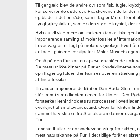
Til gengæld blev de andre dyr som fisk, fugle, krybdy
konserverer de døde dyr. Fra skovene i de landomr
og blade til det område, som i dag er Mors. I leret 
Lynghøjkrystallen, som er den største krystal, der 
Hvis du vil vide mere om molerets fantastiske geol
imponerende samling af moler fossiler af internation
hovedvægten er lagt på molerets geologi. Hvert år e
deltage i guidede fossiljagter i Moler Museets egen 
Også på øen Fur kan du opleve enestående unik natu
De mest unikke klinter på Fur er Knudeklinterne so
op i flager og folder, der kan ses over en stræknin
at finde fossiler.
En anden imponerende klint er Den Røde Sten - en s
står frem i strandkanten neden for klinten. Den Røde
forstærker jernindholdets rustprocesser i overflade
overlejret af smeltevandssand. Oven for klinten fin
gammel hav-skrænt fra Stenalderen danner overgang
Fur.
Langstedhuller er en smeltevandsslugt fra istiden, o
mest naturskønne på Fur. I det tidlige forår er skr