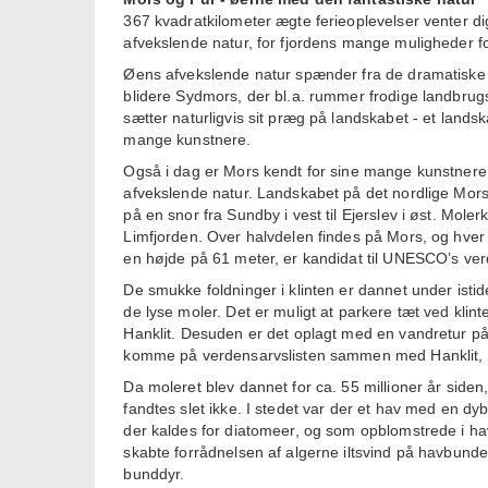
367 kvadratkilometer ægte ferieoplevelser venter di
afvekslende natur, for fjordens mange muligheder for a
Øens afvekslende natur spænder fra de dramatiske mol
blidere Sydmors, der bl.a. rummer frodige landbrugs
sætter naturligvis sit præg på landskabet - et la
mange kunstnere.
Også i dag er Mors kendt for sine mange kunstnere 
afvekslende natur. Landskabet på det nordlige Mors
på en snor fra Sundby i vest til Ejerslev i øst. Mole
Limfjorden. Over halvdelen findes på Mors, og hver fo
en højde på 61 meter, er kandidat til UNESCO’s ver
De smukke foldninger i klinten er dannet under isti
de lyse moler. Det er muligt at parkere tæt ved kli
Hanklit. Desuden er det oplagt med en vandretur på 
komme på verdensarvslisten sammen med Hanklit, og 
Da moleret blev dannet for ca. 55 millioner år side
fandtes slet ikke. I stedet var der et hav med en dy
der kaldes for diatomeer, og som opblomstrede i ha
skabte forrådnelsen af algerne iltsvind på havbunden 
bunddyr.