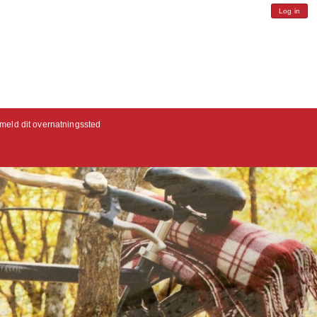
Log in
lmeld dit overnatningssted