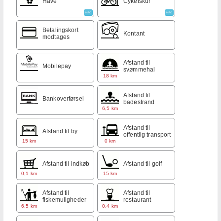
Have
Cykelskur
INFO
INFO
Betalingskort
Kontant
modtages
Afstand til
Mobilepay
svømmehal
18 km
Afstand til
Bankoverførsel
badestrand
6,5 km
Afstand til
Afstand til by
offentlig transport
15 km
0 km
Afstand til indkøb
Afstand til golf
0,1 km
15 km
Afstand til
Afstand til
fiskemuligheder
restaurant
6,5 km
0,4 km