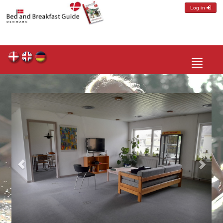
Log in
Toggle
navigatio