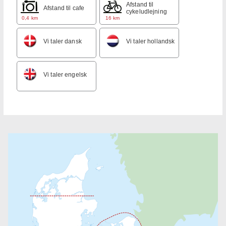
Afstand til
Afstand til cafe
cykeludlejning
0,4 km
16 km
Vi taler dansk
Vi taler hollandsk
Vi taler engelsk