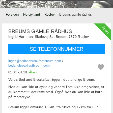
Forsiden
Nordjylland
Roslev
Breums gamle rådhus
Åbent
BREUMS GAMLE RÅDHUS
Ingrid Hartman,
Skolevej 5a, Breum,
7870
Roslev
SE TELEFONNUMMER
ingrid@bedandbreakfastbreum.com
•
bedandbreakfastbreum.com
01.04.-31.10.
Åbent
Vores Bed and Breaksfast ligger i det landlige Breum.
Hvis du kan lide at cykle og vandre i smukke omgivelser, er
du kommet til det rette sted. Også hvis du kan lide at køre
på motorcykel.
Breum ligger omkring 15 km. fra Skive og 17km fra Fur.