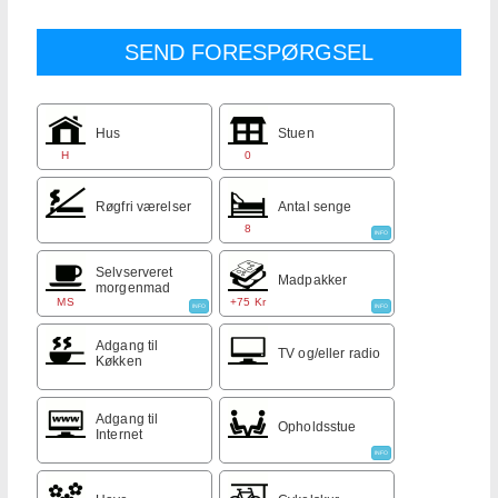
Hus
Stuen
H
0
Røgfri værelser
Antal senge
8
INFO
Selvserveret
Madpakker
morgenmad
MS
+75 Kr
INFO
INFO
Adgang til
TV og/eller radio
Køkken
Adgang til
Opholdsstue
Internet
INFO