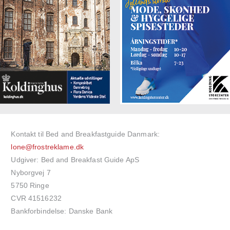
Kontakt til Bed and Breakfastguide Danmark:
lone@frostreklame.dk
Udgiver: Bed and Breakfast Guide ApS
Nyborgvej 7
5750 Ringe
CVR 41516232
Bankforbindelse: Danske Bank