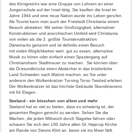
des Königreichs war eine Gruppe von Lehrern an einer
Jungenschule auf der Insel tätig. Sie kauften die Insel im
Jahre 1944 und eine neue Nation wurde ins Leben gerufen.
Als Tourist kann man auch der Freistadt Christiania einem
Besuch abstatten. Mit seiner Großzügigkeit, alternativer
Konstruktionen und anarchischen Umfeld wird Christiania
von vielen als die 3. größte Touristenattraktion
Dänemarks genannt und ist definitiv einen Besuch
mit vielen Möglichkeiten wert: gut zu essen, alternative
Musik zu hören oder einfach einen Spaziergang auf
Christianshavn Stadtmauer zu machen. Sie können über
die Öresundbrücke einen Abstecher in das brüderliche
Land Schweden nach Malmö machen, wo Sie unter
anderem den Wolkenkratzer Turning Torso Twisted erleben.
Der Wolkenkratzer ist das höchste Gebäude Skandinaviens
mit 54 Etagen.
Seeland - ein bisschen von allem und mehr
Seeland hat so viel zu bieten, dass es schwierig ist, der
gesamten Region gerecht zu werden. Sehen Sie die
Wachen, die jeden Mittwoch durch Slagelse fahren oder
schauen Sie sich den 100 Jahre alten Gl. Højerup Kirche
am Rande von Stevns Klint an, bevor sie ins Meer fällt.