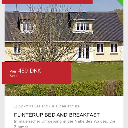
450 DKK
Von
Sorø
11.42 km fra Seeland - Urlaubserlebnisse
FLINTERUP BED AND BREAKFAST
In malerischer Umgebung in der Nähe des Waldes. Die
Zimmer...