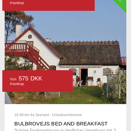
Havdrup
575 DKK
Von
Havdrup
18.88 km fra Seeland - Urlaubserlebnisse
BULBROVEJS BED AND BREAKFAST
Schöne Ferienwohnung in ländlicher Umgebung mit 3