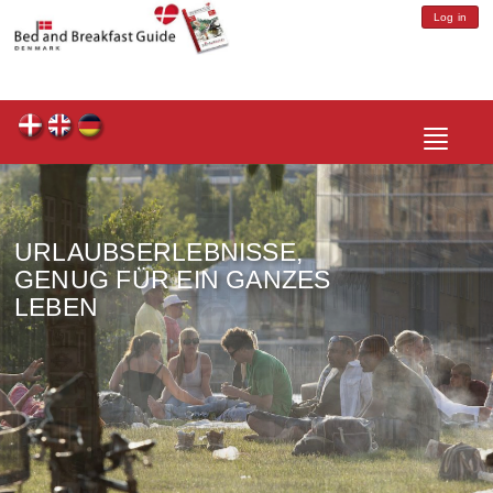
Log in
Toggle
navigatio
URLAUBSERLEBNISSE,
GENUG FÜR EIN GANZES
LEBEN