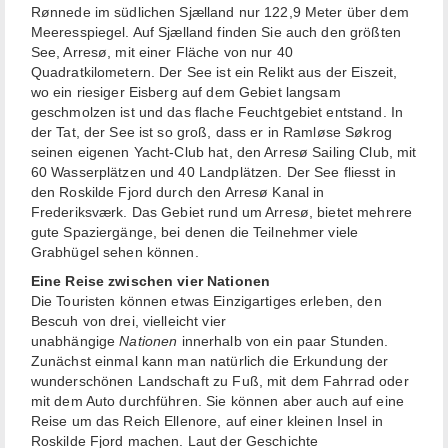
Rønnede im südlichen Sjælland nur 122,9 Meter über dem
Meeresspiegel. Auf Sjælland finden Sie auch den größten
See, Arresø, mit einer Fläche von nur 40
Quadratkilometern. Der See ist ein Relikt aus der Eiszeit,
wo ein riesiger Eisberg auf dem Gebiet langsam
geschmolzen ist und das flache Feuchtgebiet entstand. In
der Tat, der See ist so groß, dass er in Ramløse Søkrog
seinen eigenen Yacht-Club hat, den Arresø Sailing Club, mit
60 Wasserplätzen und 40 Landplätzen. Der See fliesst in
den Roskilde Fjord durch den Arresø Kanal in
Frederiksværk. Das Gebiet rund um Arresø, bietet mehrere
gute Spaziergänge, bei denen die Teilnehmer viele
Grabhügel sehen können.
Eine Reise zwischen vier Nationen
Die Touristen können etwas Einzigartiges erleben, den
Bescuh von drei, vielleicht vier
unabhängige
Nationen
innerhalb von ein paar Stunden.
Zunächst einmal kann man natürlich die Erkundung der
wunderschönen Landschaft zu Fuß, mit dem Fahrrad oder
mit dem Auto durchführen. Sie können aber auch auf eine
Reise um das Reich Ellenore, auf einer kleinen Insel in
Roskilde Fjord machen. Laut der Geschichte