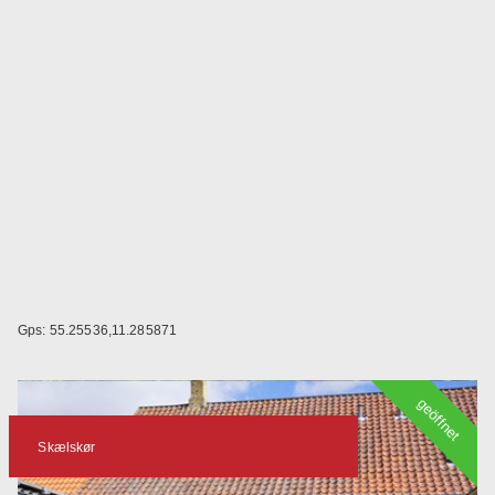
Gps: 55.25536,11.285871
geöffnet
Skælskør