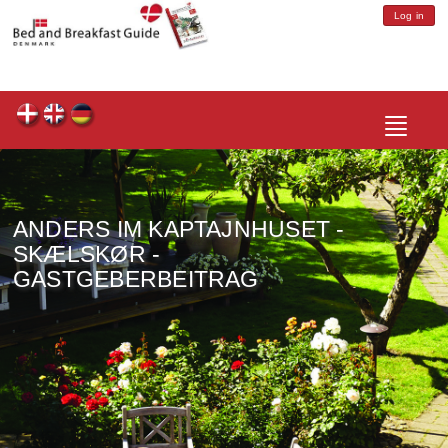
Log in
Toggle
navigatio
ANDERS IM KAPTAJNHUSET -
SKÆLSKØR -
GASTGEBERBEITRAG