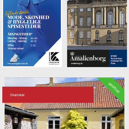
geöffnet
Skælskør