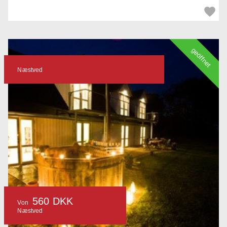
geöffnet
Næstved
560 DKK
Von
Næstved