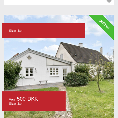
geöffnet
Skælskør
500 DKK
Von
Skælskør