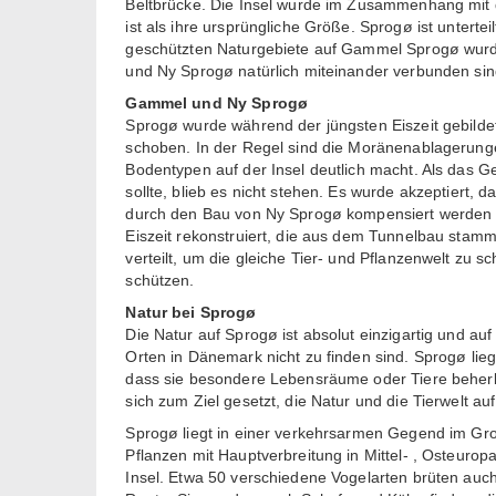
Beltbrücke. Die Insel wurde im Zusammenhang mit d
ist als ihre ursprüngliche Größe. Sprogø ist untert
geschützten Naturgebiete auf Gammel Sprogø wurde
und Ny Sprogø natürlich miteinander verbunden sin
Gammel und Ny Sprogø
Sprogø wurde während der jüngsten Eiszeit gebild
schoben. In der Regel sind die Moränenablagerung
Bodentypen auf der Insel deutlich macht. Als das 
sollte, blieb es nicht stehen. Es wurde akzeptiert,
durch den Bau von Ny Sprogø kompensiert werden w
Eiszeit rekonstruiert, die aus dem Tunnelbau st
verteilt, um die gleiche Tier- und Pflanzenwelt zu s
schützen.
Natur bei Sprogø
Die Natur auf Sprogø ist absolut einzigartig und auf
Orten in Dänemark nicht zu finden sind. Sprogø lie
dass sie besondere Lebensräume oder Tiere beher
sich zum Ziel gesetzt, die Natur und die Tierwelt au
Sprogø liegt in einer verkehrsarmen Gegend im Gro
Pflanzen mit Hauptverbreitung in Mittel- , Osteurop
Insel. Etwa 50 verschiedene Vogelarten brüten auch a