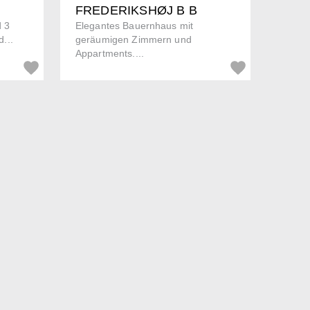
FREDERIKSHØJ B B
 3
Elegantes Bauernhaus mit
...
geräumigen Zimmern und
Appartments....