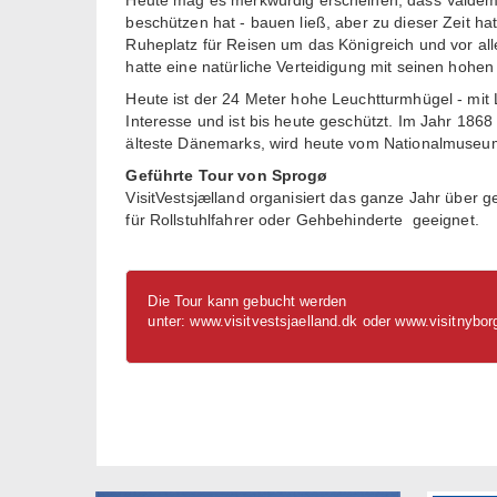
beschützen hat - bauen ließ, aber zu dieser Zeit ha
Ruheplatz für Reisen um das Königreich und vor all
hatte eine natürliche Verteidigung mit seinen hoh
Heute ist der 24 Meter hohe Leuchtturmhügel - mit 
Interesse und ist bis heute geschützt. Im Jahr 1868
älteste Dänemarks, wird heute vom Nationalmuseu
Geführte Tour von
Sprogø
VisitVestsjælland organisiert das ganze Jahr über g
für Rollstuhlfahrer oder Gehbehinderte geeignet.
Die Tour kann gebucht werden
unter:
www.visitvestsjaelland.dk
oder
www.visitnybor