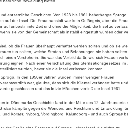
e natürliche Beweidung bieten.
und entsetzliche Geschichte. Von 1923 bis 1961 beherbergte Sprogø 
n auf der Insel. Die Frauenanstalt war kein Gefängnis, aber die Frau
er auf unbestimmte Zeit und ohne die Möglichkeit, die Insel zu verlas
 wenn sie von der Gemeinschaft als instabil eingestuft würden oder 
ed, ob die Frauen überhaupt verhaftet werden sollten und ob sie wi
 Frauen tun sollten, welche Strafen und Belohnungen sie haben sollten
 einen Vorsteherin. Sie war das Vorbild dafür, wie sich Frauen verh
ährung eignen. Nach einer Verschärfung des Sterilisationsgesetzes im 
erilisiert wurden, bevor sie die Insel verlassen konnten.
uf Sprogø. In den 1950er Jahren wurden immer weniger Frauen
 verantwortlich war, glaubte, dass sich die Klientel verändert hatte un
wurde geschlossen und das letzte Mädchen verließ die Insel 1961.
en in Dänemarks Geschichte fand in der Mitte des 12. Jahrhunderts s
Große kämpfte gegen die Wenden, und Reichtum und Entwicklung fü
ut, und Korsør, Nyborg, Vordingborg, Kalundborg - und auch Sprogø b
 der Große eine Festung auf Sprogø - einer Insel, die nichts zu