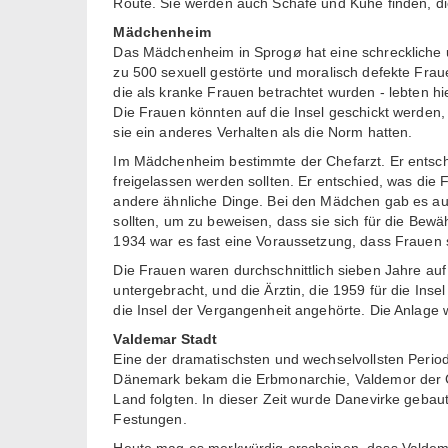
Route. Sie werden auch Schafe und Kühe finden, di
Mädchenheim
Das Mädchenheim in Sprogø hat eine schreckliche 
zu 500 sexuell gestörte und moralisch defekte Fraue
die als kranke Frauen betrachtet wurden - lebten hi
Die Frauen könnten auf die Insel geschickt werden,
sie ein anderes Verhalten als die Norm hatten.
Im Mädchenheim bestimmte der Chefarzt. Er entschi
freigelassen werden sollten. Er entschied, was die
andere ähnliche Dinge. Bei den Mädchen gab es auch
sollten, um zu beweisen, dass sie sich für die Bew
1934 war es fast eine Voraussetzung, dass Frauen st
Die Frauen waren durchschnittlich sieben Jahre a
untergebracht, und die Ärztin, die 1959 für die Insel
die Insel der Vergangenheit angehörte. Die Anlage 
Valdemar Stadt
Eine der dramatischsten und wechselvollsten Period
Dänemark bekam die Erbmonarchie, Valdemor der 
Land folgten. In dieser Zeit wurde Danevirke geba
Festungen.
Heute mag es merkwürdig erscheinen, dass Valdemar