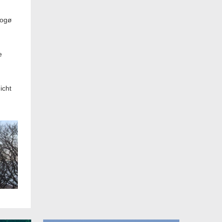
rogø
e
icht