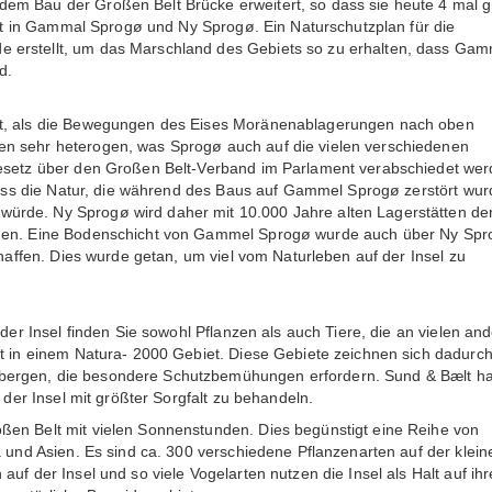
em Bau der Großen Belt Brücke erweitert, so dass sie heute 4 mal 
eilt in Gammal Sprogø und Ny Sprogø. Ein Naturschutzplan für die
 erstellt, um das Marschland des Gebiets so zu erhalten, dass Gam
d.
et, als die Bewegungen des Eises Moränenablagerungen nach oben
en sehr heterogen, was Sprogø auch auf die vielen verschiedenen
Gesetz über den Großen Belt-Verband im Parlament verabschiedet we
 dass die Natur, die während des Baus auf Gammel Sprogø zerstört wur
ürde. Ny Sprogø wird daher mit 10.000 Jahre alten Lagerstätten de
ammen. Eine Bodenschicht von Gammel Sprogø wurde auch über Ny Sp
chaffen. Dies wurde getan, um viel vom Naturleben auf der Insel zu
 der Insel finden Sie sowohl Pflanzen als auch Tiere, die an vielen an
gt in einem Natura- 2000 Gebiet. Diese Gebiete zeichnen sich dadurch
bergen, die besondere Schutzbemühungen erfordern. Sund & Bælt ha
f der Insel mit größter Sorgfalt zu behandeln.
ßen Belt mit vielen Sonnenstunden. Dies begünstigt eine Reihe von
a und Asien. Es sind ca. 300 verschiedene Pflanzenarten auf der klein
uf der Insel und so viele Vogelarten nutzen die Insel als Halt auf ihr