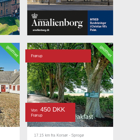
geöffnet
geöffnet
Frørup
450 DKK
Von
Frørup
17.15 km fra Korsør - Sprogø