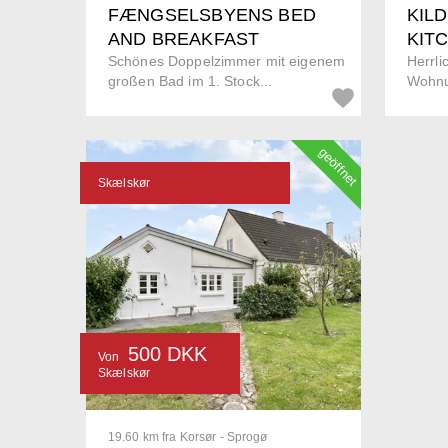
FÆNGSELSBYENS BED
KIL
AND BREAKFAST
KIT
Schönes Doppelzimmer mit eigenem
Herrli
großen Bad im 1. Stock...
Wohnu
geöffnet
Skælskør
500 DKK
Von
Skælskør
19.60 km fra Korsør - Sprogø