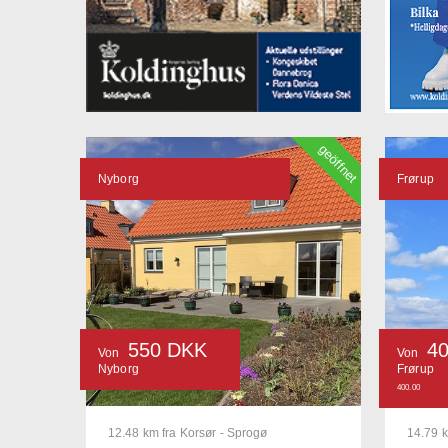
geöffnet
Nyborg
Frørup
550 DKK
4
Von
Von
Nyborg
Frørup
400.00
12.48 km fra Korsør - Sprogø
14.79 k