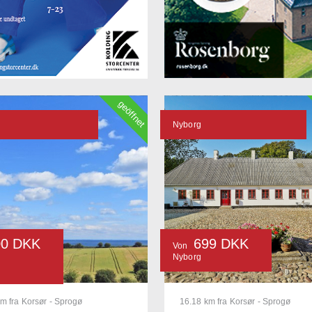
geöffnet
Nyborg
00 DKK
699 DKK
Von
Nyborg
m fra Korsør - Sprogø
16.18 km fra Korsør - Sprogø