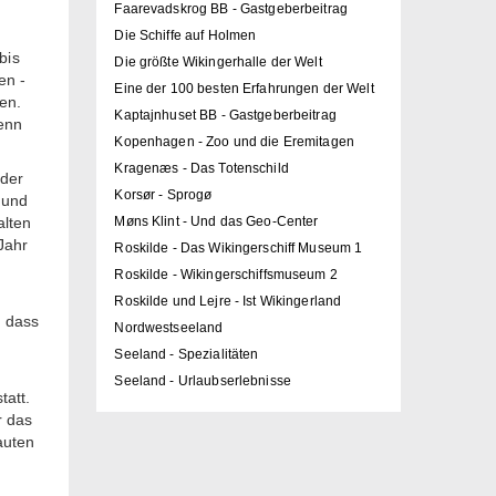
Faarevadskrog BB - Gastgeberbeitrag
Die Schiffe auf Holmen
bis
Die größte Wikingerhalle der Welt
en -
Eine der 100 besten Erfahrungen der Welt
sen.
Kaptajnhuset BB - Gastgeberbeitrag
wenn
Kopenhagen - Zoo und die Eremitagen
Kragenæs - Das Totenschild
eder
Korsør - Sprogø
 und
alten
Møns Klint - Und das Geo-Center
Jahr
Roskilde - Das Wikingerschiff Museum 1
Roskilde - Wikingerschiffsmuseum 2
Roskilde und Lejre - Ist Wikingerland
d dass
Nordwestseeland
Seeland - Spezialitäten
Seeland - Urlaubserlebnisse
tatt.
r das
auten