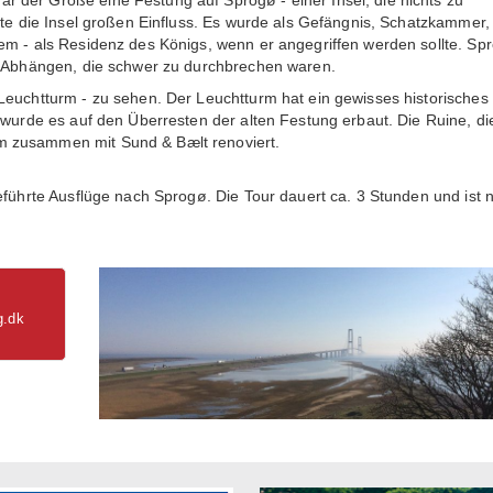
tte die Insel großen Einfluss. Es wurde als Gefängnis, Schatzkammer,
em - als Residenz des Königs, wenn er angegriffen werden sollte. Sp
en Abhängen, die schwer zu durchbrechen waren.
Leuchtturm - zu sehen. Der Leuchtturm hat ein gewisses historisches
 wurde es auf den Überresten der alten Festung erbaut. Die Ruine, di
m zusammen mit Sund & Bælt renoviert.
eführte Ausflüge nach Sprogø. Die Tour dauert ca. 3 Stunden und ist n
g.dk