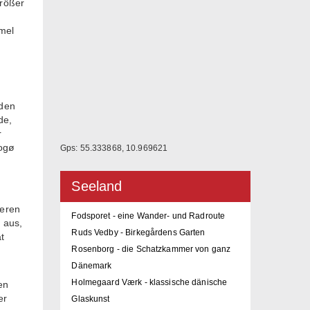
größer
mel
rden
de,
r
rogø
Gps: 55.333868, 10.969621
Seeland
deren
Fodsporet - eine Wander- und Radroute
 aus,
Ruds Vedby - Birkegårdens Garten
t
Rosenborg - die Schatzkammer von ganz
Dänemark
Holmegaard Værk - klassische dänische
en
er
Glaskunst