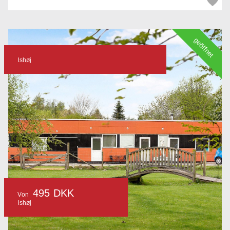
geöffnet
Ishøj
495 DKK
Von
Ishøj