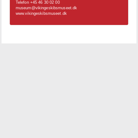
Telefon +45 46 30 02 00
museum@vikingeskibsmuseet.dk
www.vikingeskibsmuseet.dk