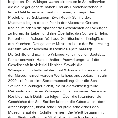
beginnen. Die Wikinger waren die ersten in Skandinavien,
die die Segel gesetzt haben und als Handelsreisende in
ferne Gefilde segelten und mit neuen, aufregenden
Produkten zurückkamen. Zwei Replik Schiffe des
Museums liegen an der Pier in der Museums Østrum
und es ist schön die spannende Geschichten der Wikinger
zu hören; ihr Leben und ihre Überfälle, das Schwert, Helm,
Kettenhemd, Achsen, Walross, Schlittschuhe, Trinkgläser
aus Knochen. Das gesamte Museum ist an der Entdeckung
der fünf Wikingerschiffe in Roskilde Fjord beteiligt.
Die Schiffe und maritime Wikingerkultur - deren Bootsbau,
Kunsthandwerk, Handel hatten Auswirkungen auf die
Gesellschaft in vielerlei Hinsicht. Sowohl die
Wikingerschiffshalle mit den fünf Wikingerschiffen und auf
der Museumsinsel werden Workshops angeboten. Im Jahr
2009 eröffnete eine Sonderausstellung über die Sea
Stallion ein Wikinger-Schiff, sie ist die weltweit größte
Rekonstruktion eines Wikingerschiffs, um seine Reise von
Roskilde nach Dublin zu folgen. Über die faszinierende
Geschichte der Sea Stallion können die Gäste auch über
archäologische, historische und praktische Arbeit des
Museums auf den Schiffen lernen. Die Werft begann mit
dem Wiederaufbau der Skuldelev, einem Fischer-und