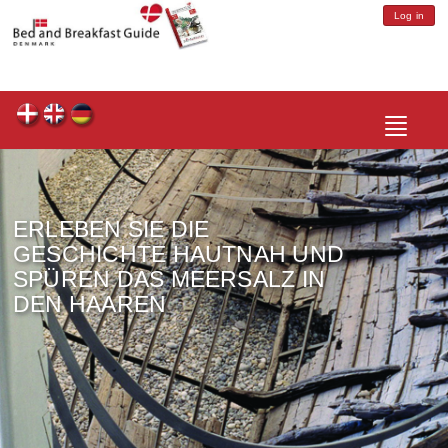
Log in
Toggle
navigatio
ERLEBEN SIE DIE
GESCHICHTE HAUTNAH UND
SPÜREN DAS MEERSALZ IN
DEN HAAREN