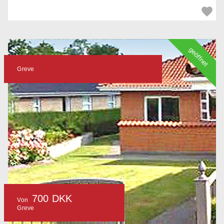
geöffnet
Greve
700 DKK
Von
Greve