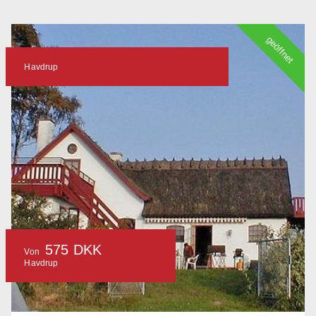
geöffnet
Havdrup
575 DKK
Von
Havdrup