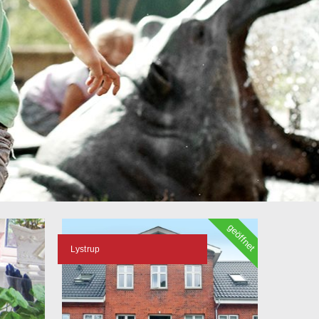
geöffnet
Lystrup