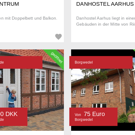
ENTRUM
DANHOSTEL AARHUS
n mit Doppelbett und Balkon.
Danhostel Aarhus liegt in ei
Gebäuden in der Mitte von Rii
geöffnet
nde
Borgwedel
00 DKK
75 Euro
Von
nde
Borgwedel