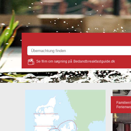
Se film om søgning på Bedandbreakfastguide.dk
Familien
Ferienw