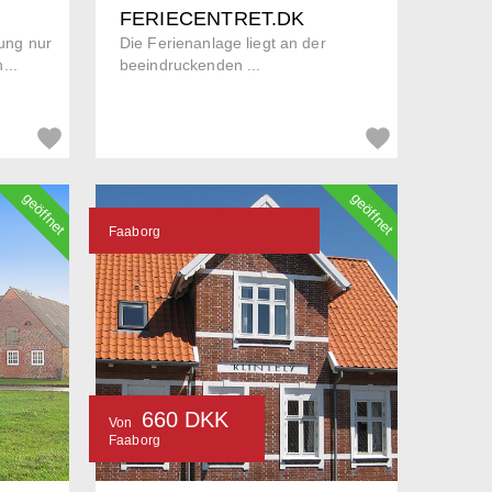
FERIECENTRET.DK
ung nur
Die Ferienanlage liegt an der
...
beeindruckenden ...
geöffnet
geöffnet
Faaborg
660 DKK
Von
Faaborg