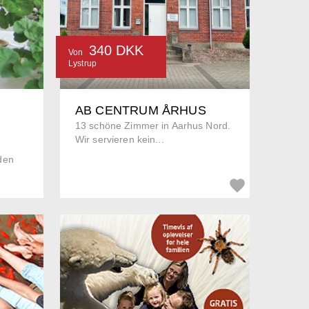
340 DKK
Von
Lystrup
AB CENTRUM ÅRHUS
13 schöne Zimmer in Aarhus Nord.
Wir servieren kein...
den