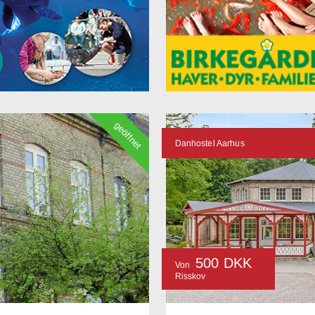
geöffnet
Danhostel Aarhus
500 DKK
Von
Risskov