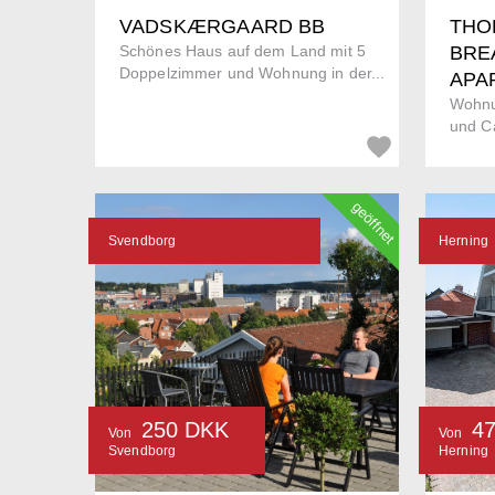
VADSKÆRGAARD BB
THO
Schönes Haus auf dem Land mit 5
BRE
Doppelzimmer und Wohnung in der...
APA
Wohnu
und C
geöffnet
Svendborg
Herning
250 DKK
4
Von
Von
Svendborg
Herning