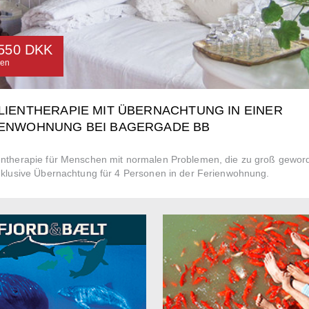
550 DKK
nen
LIENTHERAPIE MIT ÜBERNACHTUNG IN EINER
IENWOHNUNG BEI BAGERGADE BB
entherapie für Menschen mit normalen Problemen, die zu groß gewor
Inklusive Übernachtung für 4 Personen in der Ferienwohnung.