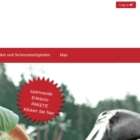
Log in
tikel und Sehenswürdigkeiten
Map
spannende
Erlebnis-
PAKETE
Klicken Sie hier