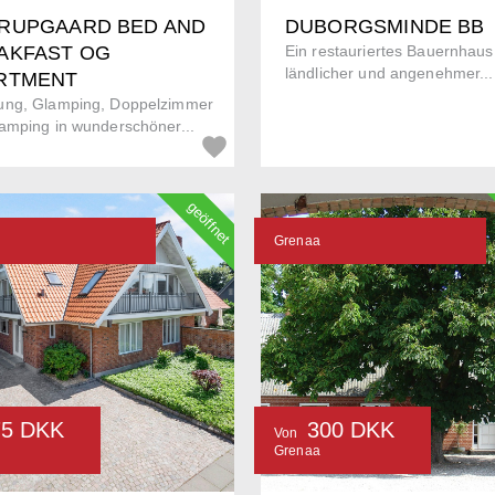
RUPGAARD BED AND
DUBORGSMINDE BB
AKFAST OG
Ein restauriertes Bauernhaus
ländlicher und angenehmer...
RTMENT
ng, Glamping, Doppelzimmer
amping in wunderschöner...
geöffnet
Grenaa
75 DKK
300 DKK
Von
Grenaa