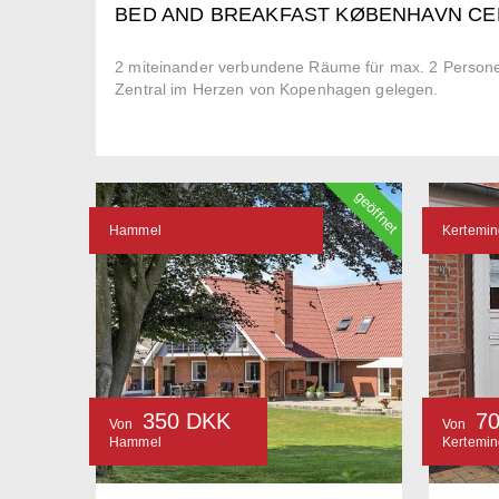
BED AND BREAKFAST KØBENHAVN C
2 miteinander verbundene Räume für max. 2 Persone
Zentral im Herzen von Kopenhagen gelegen.
geöffnet
Hammel
Kertemi
350 DKK
7
Von
Von
Hammel
Kertemi