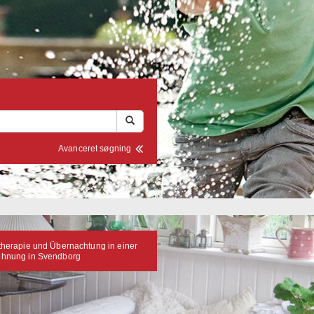
Avanceret søgning
therapie und Übernachtung in einer
ohnung in Svendborg