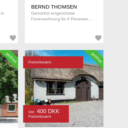
BERND THOMSEN
 in
Gemütlich eingerichtete
Ferienwohnung für 4 Personen....
geöffnet
geöffnet
Frederiksværk
400 DKK
Von
Frederiksværk