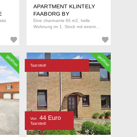
APARTMENT KLINTELY
E
FAABORG BY
atis
Eine charmante 65 m2, helle
Wohnung im 1. Stock mit einem...
geöffnet
geöffnet
Taarstedt
44 Euro
Von
Taarstedt