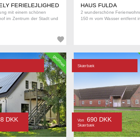
ELY FERIELEJLIGHED
HAUS FULDA
ng mit einem schönen
2 wunderschöne Ferienwohn
hof im Zentrum der Stadt und
150 m vom Wasser entfernt in
geöffnet
d
Skærbæk
88 DKK
690 DKK
Von
d
Skærbæk