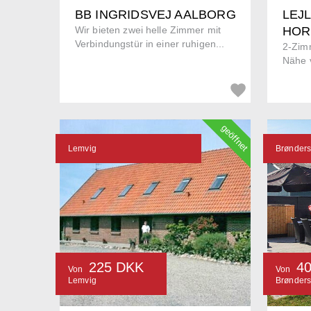
BB INGRIDSVEJ AALBORG
LEJ
Wir bieten zwei helle Zimmer mit
HOR
Verbindungstür in einer ruhigen...
2-Zim
Nähe v
geöffnet
Lemvig
Brønders
225 DKK
4
Von
Von
Lemvig
Brønders