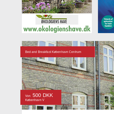
Bed and Breakfast København Centrum
500 DKK
Von
København V