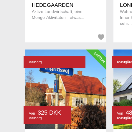
HEDEGAARDEN
LON
Aktive Landwirtschaft, eine
Wohnu
Menge Aktivitäten - etwas...
Innen
sehr...
geöffnet
Aalborg
Kvistgår
325 DKK
4
Von
Von
Aalborg
Kvistgår