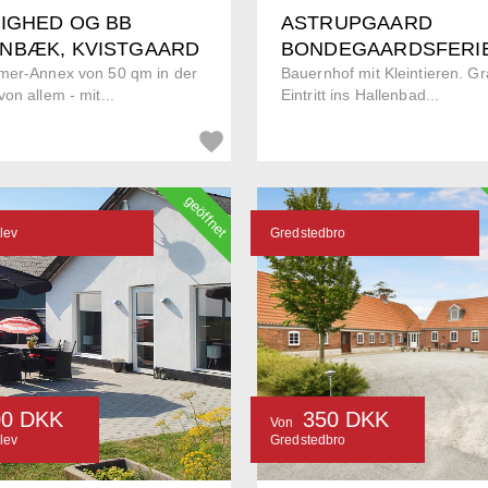
LIGHED OG BB
ASTRUPGAARD
NBÆK, KVISTGAARD
BONDEGAARDSFERI
mer-Annex von 50 qm in der
Bauernhof mit Kleintieren. Gr
on allem - mit...
Eintritt ins Hallenbad...
geöffnet
lev
Gredstedbro
00 DKK
350 DKK
Von
lev
Gredstedbro