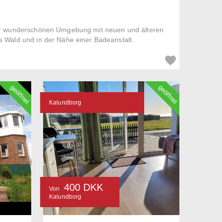
ner wunderschönen Umgebung mit neuen und älteren
s Wald und in der Nähe einer Badeanstalt.
geöffnet
geöffnet
Kalundborg
400 DKK
Von
Kalundborg