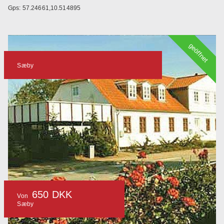
Gps: 57.24661,10.514895
geöffnet
Sæby
650 DKK
Von
Sæby