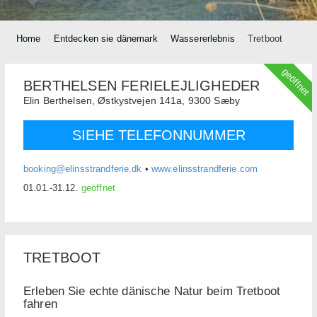
Home
Entdecken sie dänemark
Wasser­erlebnis
Tretboot
geöffnet
BERTHELSEN FERIELEJLIGHEDER
Elin Berthelsen,
Østkystvejen 141a,
9300
Sæby
SIEHE TELEFONNUMMER
booking@elinsstrandferie.dk
•
www.elinsstrandferie.com
01.01.-31.12.
geöffnet
TRETBOOT
Erleben Sie echte dänische Natur beim Tretboot
fahren