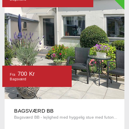
700 Kr
Fra
Bagsværd
BAGSVÆRD BB
Bagsværd BB - lejlighed med hyggelig stue med futon...