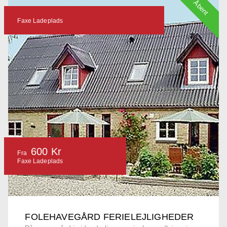
Åbent
Faxe Ladeplads
600 Kr
Fra
Faxe Ladeplads
FOLEHAVEGÅRD FERIELEJLIGHEDER