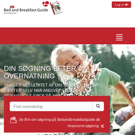
Log in
Toggle
navigatio
DIN SØGNING EFTER
OVERNATNING
VI VISER RESULTATET AF DIN SØGNING, HVOR
VÆRTER SELV HAR ANGIVET SØGEORDET.
DU KAN OGSÅ SØGE PÅ NABOBYER,
SEVÆRDIGHEDER, VÆRTSNAVN ELLER ANDRE
SØGEORD VÆRTERNE MÅTTE HAVE ANGIVET FOR
DERES OMRÅDE.
Se film om søgning på Bedandbreakfastguide.dk
Avanceret søgning