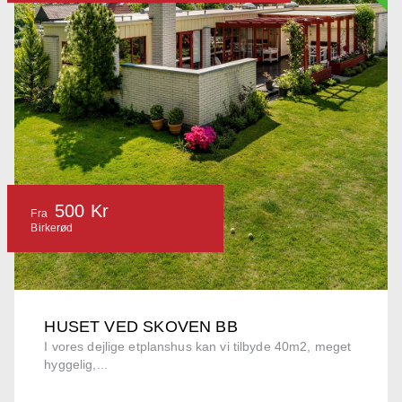
500 Kr
Fra
Birkerød
HUSET VED SKOVEN BB
I vores dejlige etplanshus kan vi tilbyde 40m2, meget
hyggelig,...