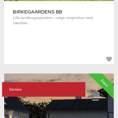
BIRKEGAARDENS BB
Lille landbrugsejendom i rolige omgivelser med
værelser...
Åbent
Stenløse