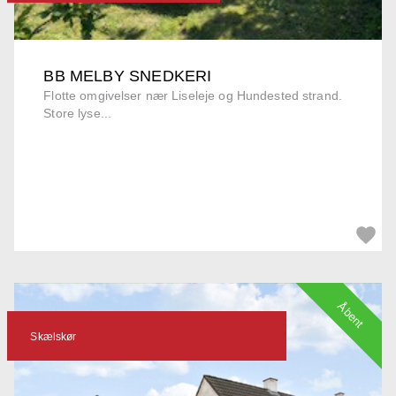
BB MELBY SNEDKERI
Flotte omgivelser nær Liseleje og Hundested strand.
Store lyse...
Åbent
Skælskør