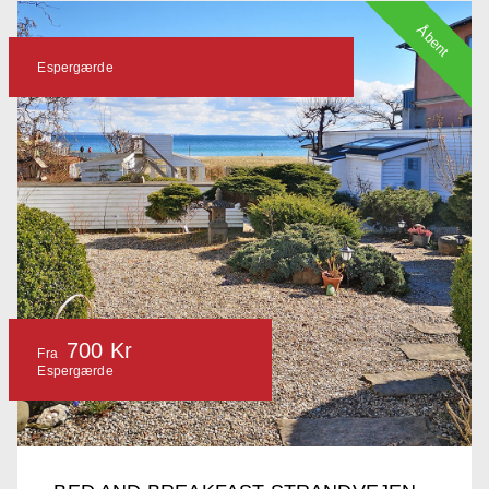
Åbent
Espergærde
700 Kr
Fra
Espergærde