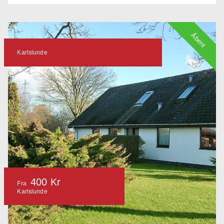
Åbent
Karlslunde
400 Kr
Fra
Karlslunde