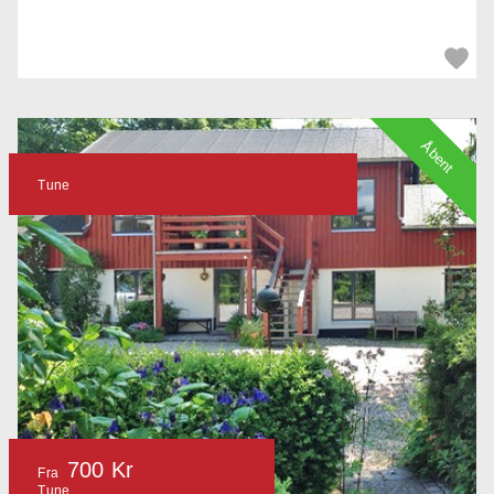
Åbent
Tune
700 Kr
Fra
Tune