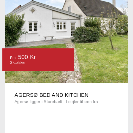
500 Kr
Fra
Skælskør
AGERSØ BED AND KITCHEN
Agersø ligger i Storebælt,. I sejler til øen fra...