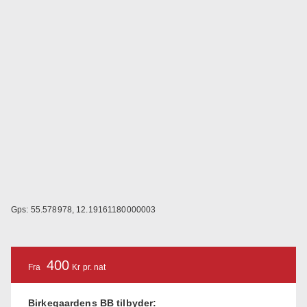
Gps: 55.578978, 12.19161180000003
400
Fra
Kr pr. nat
Birkegaardens BB tilbyder: