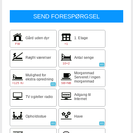
Gård uden dyr
1. Etage
FW
+1
Røgfri værelser
Antal senge
10+2
INFO
Morgenmad
Mulighed for
Serveret / ingen
ekstra opredning
morgenmad
+125 Kr
SB+NB
INFO
Adgang til
TV og/eller radio
Internet
Opholdsstue
Have
INFO
INFO