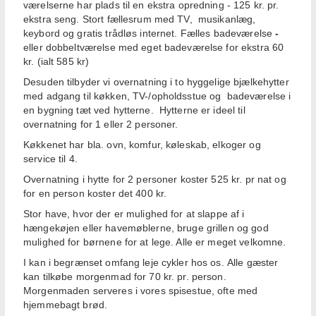
værelserne har plads til en ekstra opredning - 125 kr. pr.
ekstra seng. Stort fællesrum med TV, musikanlæg,
keybord og gratis trådløs internet. Fælles badeværelse
-
eller dobbeltværelse med eget badeværelse for ekstra 60
kr. (ialt 585 kr)
Desuden tilbyder vi overnatning i to hyggelige bjælkehytter
med adgang til køkken, TV-/opholdsstue og badeværelse i
en bygning tæt ved hytterne. Hytterne er ideel til
overnatning for 1 eller 2 personer.
Køkkenet har bla. ovn, komfur, køleskab, elkoger og
service til 4.
Overnatning i hytte for 2 personer koster 525 kr. pr nat og
for en person koster det 400 kr.
Stor have, hvor der er mulighed for at slappe af i
hængekøjen eller havemøblerne, bruge grillen og god
mulighed for børnene for at lege. Alle er meget velkomne.
I kan i begrænset omfang leje cykler hos os. Alle gæster
kan tilkøbe morgenmad for 70 kr. pr. person.
Morgenmaden serveres i vores spisestue, ofte med
hjemmebagt brød.