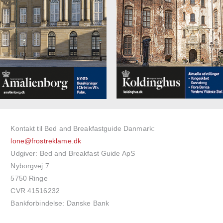
Kontakt til Bed and Breakfastguide Danmark:
lone@frostreklame.dk
Udgiver: Bed and Breakfast Guide ApS
Nyborgvej 7
5750 Ringe
CVR 41516232
Bankforbindelse: Danske Bank