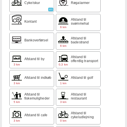
Cykelskur
Røgalarmer
INFO
Afstand til
Kontant
svømmehal
6 km
Afstand til
Bankoverførsel
badestrand
6 km
Afstand til
Afstand til by
offentlig transport
3 km
0,3 km
Afstand til indkøb
Afstand til golf
3 km
1 km
Afstand til
Afstand til
fiskemuligheder
restaurant
5 km
3 km
Afstand til
Afstand til cafe
cykeludlejning
3 km
0 km