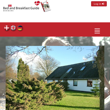
Log in
Toggle
navigatio