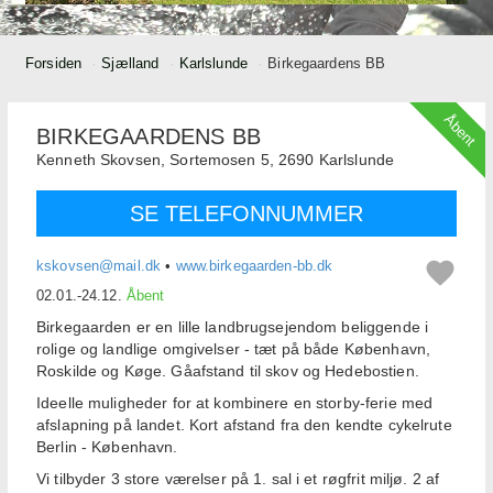
Forsiden
Sjælland
Karlslunde
Birkegaardens BB
Åbent
BIRKEGAARDENS BB
Kenneth Skovsen,
Sortemosen 5,
2690
Karlslunde
SE TELEFONNUMMER
kskovsen@mail.dk
•
www.birkegaarden-bb.dk
02.01.-24.12.
Åbent
Birkegaarden er en lille landbrugsejendom beliggende i
rolige og landlige omgivelser - tæt på både København,
Roskilde og Køge. Gåafstand til skov og Hedebostien.
Ideelle muligheder for at kombinere en storby-ferie med
afslapning på landet. Kort afstand fra den kendte cykelrute
Berlin - København.
Vi tilbyder 3 store værelser på 1. sal i et røgfrit miljø. 2 af