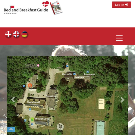
Log in
Toggle
navigatio