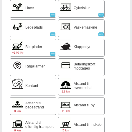
Have
Cykelskur
INFO
INFO
Legeplads
Vaskemaskine
INFO
INFO
Biloplader
Klappedyr
+140 Kr
INFO
Betalingskort
Røgalarmer
modtages
Afstand til
Kontant
svømmehal
12 km
Afstand til
Afstand til by
badestrand
8 km
11 km
Afstand til
Afstand til indkøb
offentlig transport
6 km
5 km