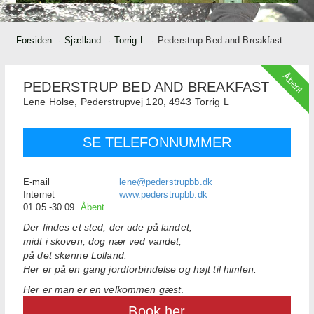
Forsiden
Sjælland
Torrig L
Pederstrup Bed and Breakfast
Åbent
PEDERSTRUP BED AND BREAKFAST
Lene Holse,
Pederstrupvej 120,
4943
Torrig L
SE TELEFONNUMMER
E-mail
lene@pederstrupbb.dk
Internet
www.pederstrupbb.dk
01.05.-30.09.
Åbent
Der findes et sted, der ude på landet,
midt i skoven, dog nær ved vandet,
på det skønne Lolland.
Her er på en gang jordforbindelse og højt til himlen.
Her er man er en velkommen gæst
.
Book her