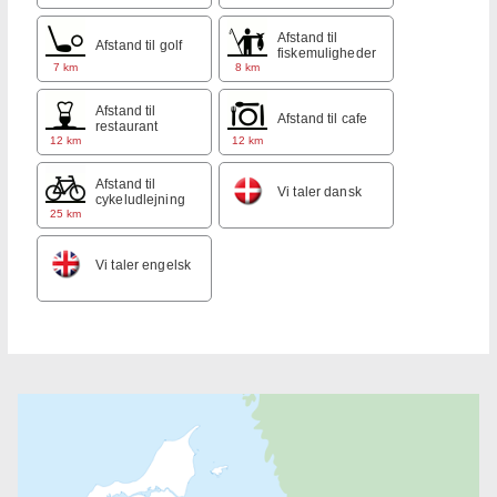
Afstand til
Afstand til golf
fiskemuligheder
7 km
8 km
Afstand til
Afstand til cafe
restaurant
12 km
12 km
Afstand til
Vi taler dansk
cykeludlejning
25 km
Vi taler engelsk