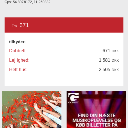
Gps: 54.8978172, 11.260882
671
Fra
tilbyder:
Dobbelt:
671
DKK
Lejlighed:
1.581
DKK
Helt hus:
2.505
DKK