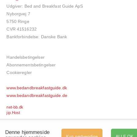
Udgiver: Bed and Breakfast Guide ApS
Nyborgvej 7
5750 Ringe
CVR 41516232
Bankforbindelse: Danske Bank
Handelsbetingelser
Abonnementsbetingelser
Cookieregler
www.bedandbreakfastguide.dk
www.bedandbreakfastguide.de
net-bb.dk
jip.Host
Denne hjemmeside
Kun nødvendige
ALLE OK