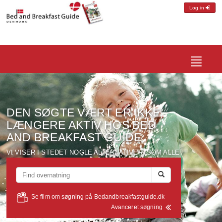
Log in
Toggle
navigatio
DEN SØGTE VÆRT ER IKKE
LÆNGERE AKTIV HOS BED
AND BREAKFAST GUIDE
VI VISER I STEDET NOGLE ALTERNATIVER, SOM ALLE
LIGGER I EN RADIUS AF CA. 10 KM FRA DEN VÆRT DU
SØGTE PÅ...
Se film om søgning på Bedandbreakfastguide.dk
Avanceret søgning