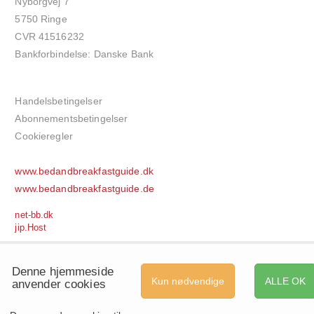
Nyborgvej 7
5750 Ringe
CVR 41516232
Bankforbindelse: Danske Bank
Handelsbetingelser
Abonnementsbetingelser
Cookieregler
www.bedandbreakfastguide.dk
www.bedandbreakfastguide.de
net-bb.dk
jip.Host
Denne hjemmeside
Kun nødvendige
ALLE OK
anvender cookies