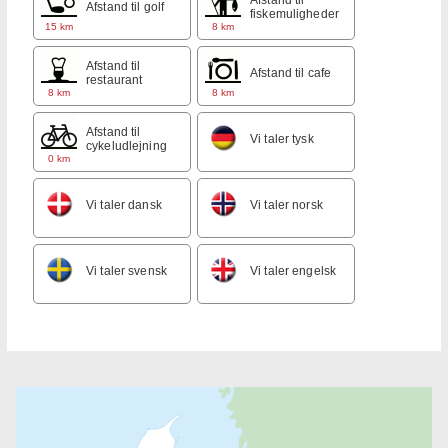
Afstand til golf
fiskemuligheder
15 km
8 km
Afstand til
Afstand til cafe
restaurant
8 km
8 km
Afstand til
Vi taler tysk
cykeludlejning
0 km
Vi taler dansk
Vi taler norsk
Vi taler svensk
Vi taler engelsk