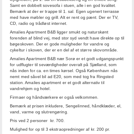
Samt en dobbelt sovesofa i stuen, alle i en god kvalitet.
Bemærk at der er trappe til 1. sal. Egen ugenert terrasse
med have møbler og grill. Alt er rent og pænt. Der er TV,
CD, radio og trådløst internet.
Amalies Apartment B&B ligger smukt og naturskønt
forenden af blind vej, med stor syd vendt have direkte op til
bøgeskoven. Der er gode muligheder for vandre og
cykeltur i skoven, der er en del af et større skovområde.
Amalies Apartment B&B nær Sorø er et godt udgangspunkt
for udflugter til seværdigheder overalt på Sjælland, som
nås inden for ca. en times kørsel. Også København nås
nemt med såvel bil ad E20, som med tog fra Ringsted
station. Amalies apartment er et godt alternativ til
vandrehjem og hotel.
Firmaer og håndværkere er også velkommen.
Bemærk at prisen inkludere, Sengelinned, håndklæder, el,
vand, varme og slutrengøring.
Pris ved 2 personer kr. 700.
Mulighed for op til 3 ekstraopredninger af kr. 200 pr.