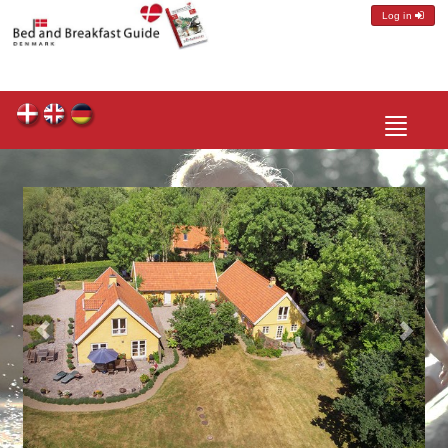
Log in
Toggle
navigatio