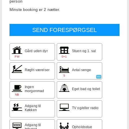
person
Minste booking er 2 nætter.
Gård uden dyr
Stuen og 1. sal
FW
0+1
Røgfri værelser
Antal senge
5
INFO
Ingen
Eget bad og toilet
morgenmad
NB
Adgang til
TV og/eller radio
Køkken
Adgang til
Opholdsstue
Internet