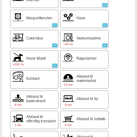
INFO
Marguritteruten
Have
INFO
INFO
Cykelskur
Vaskemaskine
+30 Kr
INFO
INFO
Hund tilladt
Røgalarmer
+200 Kr
INFO
Afstand til
Kontant
svømmehal
12 km
Afstand til
Afstand til by
badestrand
8 km
8 km
Afstand til
Afstand til indkøb
offentlig transport
1 km
6 km
Afstand til