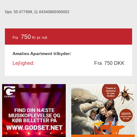
Gps: 55.477899, 11.64340800000002
750
Fra
Kr pr. nat
Amalies Apartment tilbyder:
Lejlighed:
Fra
750
DKK