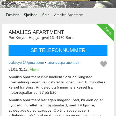
Forsiden
Sjælland
Sorø
Amalies Apartment
Åbent
AMALIES APARTMENT
Per Krøyer,
Højbjærgvej 13,
4180
Sorø
SE TELEFONNUMMER
perkroyer1@gmail.com
•
amaliesapartment.dk
01.01.-31.12.
Åbent
Amalies Apartment B&B imellem Sorø og Ringsted.
Overnatning i egen veludstyret lejlighed. Kun 10 minutters
kørsel fra Sorø, Ringsted og 5 minutters kørsel fra
motorvejsafkørsel 37 på E20
Amalies Apartment har egen indgang, bad, køkken og er
hyggelig indrettet i en høj standard, med TV hjørne,
spiseplads og sofagruppe. Op til 5 sovepladser i
lejligheden, på 1. sal en dobbeltseng og en enkelt seng.