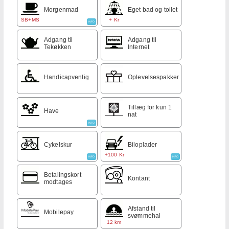
Morgenmad
Eget bad og toilet
SB+MS
+ Kr
INFO
Adgang til
Adgang til
Tekøkken
Internet
Handicapvenlig
Oplevelsespakker
Tillæg for kun 1
Have
nat
INFO
Cykelskur
Biloplader
+100 Kr
INFO
INFO
Betalingskort
Kontant
modtages
Afstand til
Mobilepay
svømmehal
12 km