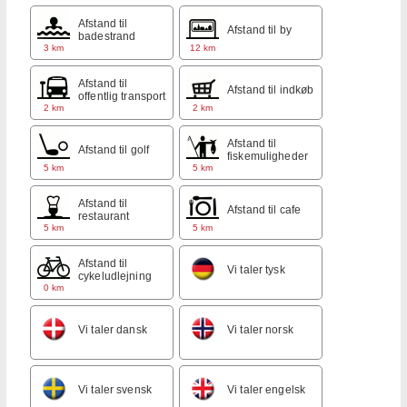
Afstand til
Afstand til by
badestrand
3 km
12 km
Afstand til
Afstand til indkøb
offentlig transport
2 km
2 km
Afstand til
Afstand til golf
fiskemuligheder
5 km
5 km
Afstand til
Afstand til cafe
restaurant
5 km
5 km
Afstand til
Vi taler tysk
cykeludlejning
0 km
Vi taler dansk
Vi taler norsk
Vi taler svensk
Vi taler engelsk