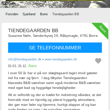
Forsiden
Sjælland
Borre
Tiendegaarden BB
Åbent
TIENDEGAARDEN BB
Susanne Nøhr,
Sønderbyvej 29, Råbymagle,
4791
Borre
SE TELEFONNUMMER
info@tiendegaarden.dk
•
www.tiendegaarden.dk
01.01.-31.12.
Åbent
I over 50 år har vi på vor slægtsgaard taget imod gæster
ind fra nær og fjern. I dag tilbyder Tiendegaarden
klassiske B&B-værelser samt også moderne B&B-værelser
med eget bad og hyggelige ferielejligheder.
Alt er velholdt og der er kælet for indretning således, at det
fremstår med en hjemlig og yderst hyggelig atmosfære,
der gør man føler sig hjemme, hurtigt slapper af og kan
nyde freden og roen i de naturlige omgivelser.