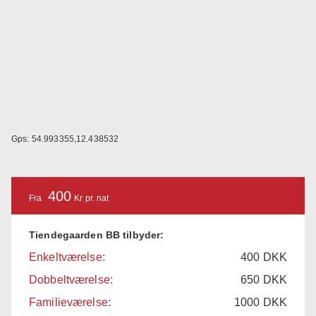
Gps: 54.993355,12.438532
400
Fra
Kr pr. nat
Tiendegaarden BB tilbyder:
Enkeltværelse:
400
DKK
Dobbeltværelse:
650
DKK
Familieværelse:
1000
DKK