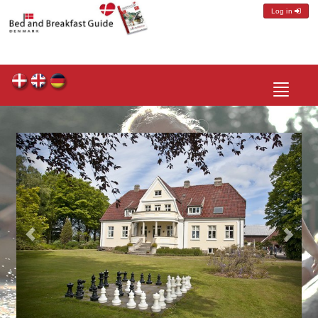
Log in
Toggle
navigatio