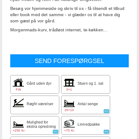
Besøg vor hjemmeside og skriv til os - få tilsendt et tilbud
eller book med det samme - vi glæder os til at have dig
som gæst på vor gård.
Morgenmads-kurv, trådløst internet, te-køkken…
Gård uden dyr
Stuen og 1. sal
FW
0+1
Røgfri værelser
Antal senge
20+10
INFO
Mulighed for
Linnedpakke
ekstra opredning
+250 Kr
+75 Kr
INFO
INFO