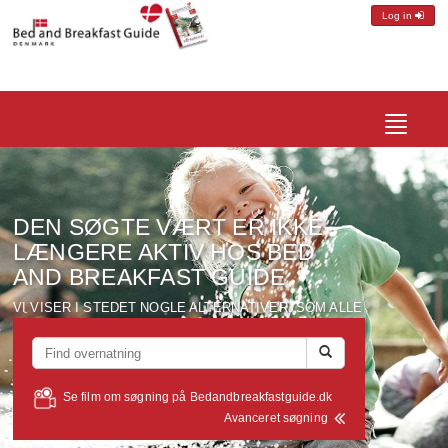
Log in
Toggle
navigatio
DEN SØGTE VÆRT ER IKKE
LÆNGERE AKTIV HOS BED
AND BREAKFAST GUIDE
VI VISER I STEDET NOGLE ALTERNATIVER, SOM ALLE
LIGGER I EN RADIUS AF CA. 10 KM FRA DEN VÆRT DU
SØGTE PÅ...
Se film om søgning på Bedandbreakfastguide.dk
Avanceret søgning