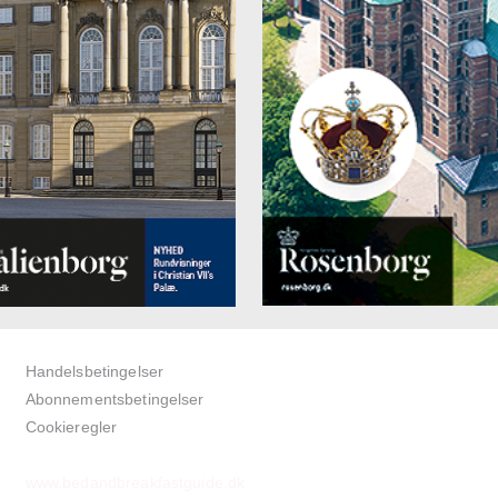
Handelsbetingelser
Abonnementsbetingelser
Cookieregler
www.bedandbreakfastguide.dk