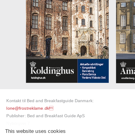
Kontakt til Bed and Breakfastguide Danmark:
lone@frostreklame.dk
Publisher: Bed and Breakfast Guide ApS
Nyborgvej 7
This website uses cookies
5750 Ringe