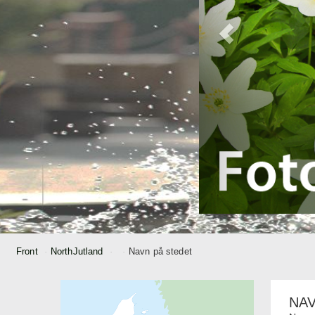
Front
NorthJutland
Navn på stedet
NAV