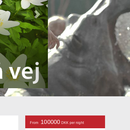
100000
From
DKK per night