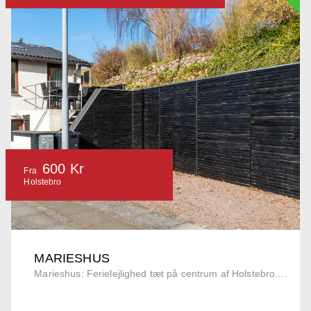
600 Kr
Fra
Holstebro
MARIESHUS
Marieshus: Ferielejlighed tæt på centrum af Holstebro....