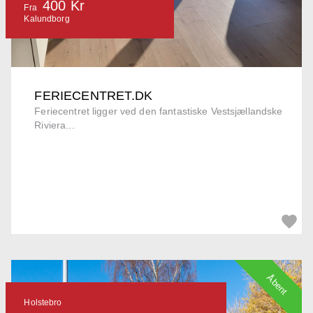
400 Kr
Fra
Kalundborg
FERIECENTRET.DK
Feriecentret ligger ved den fantastiske Vestsjællandske
Riviera...
Åbent
Holstebro