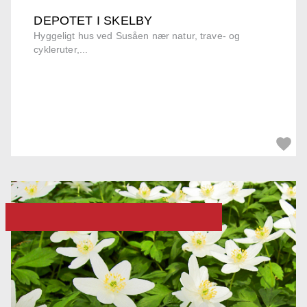
DEPOTET I SKELBY
Hyggeligt hus ved Susåen nær natur, trave- og
cykleruter,...