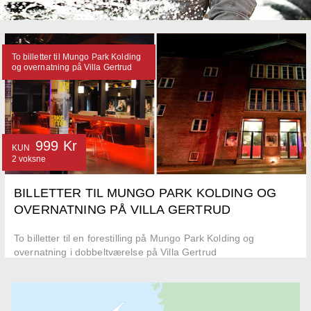
To billetter til Mungo Park Kolding
og overnatning på Villa Gertrud
999 Kr
KUN
2 voksne
BILLETTER TIL MUNGO PARK KOLDING OG
OVERNATNING PÅ VILLA GERTRUD
To billetter til en forestilling på Mungo Park Kolding og
overnatning i dobbeltværelse på Villa Gertrud