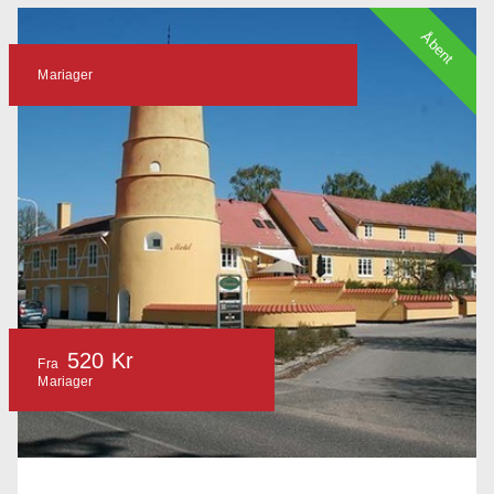
Åbent
Mariager
520 Kr
Fra
Mariager