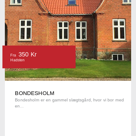
350 Kr
Fra
Hadsten
BONDESHOLM
Bondesholm er en gammel slægtsgård, hvor vi bor med
en...