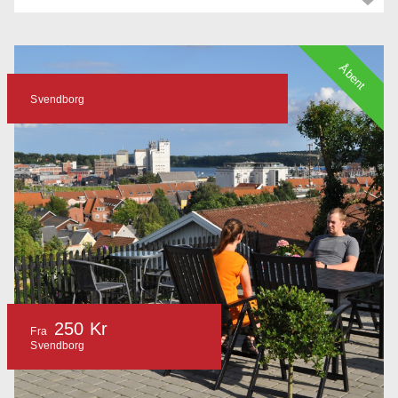
Åbent
Svendborg
250 Kr
Fra
Svendborg