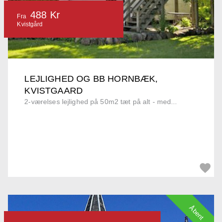
488 Kr
Fra
Kvistgård
LEJLIGHED OG BB HORNBÆK,
KVISTGAARD
2-værelses lejlighed på 50m2 tæt på alt - med...
Åbent