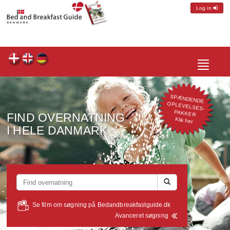
Log in
Toggle
navigatio
SPÆNDENDE
OPLEVELSES-
PAKKER
FIND OVERNATNING
Klik her
I HELE DANMARK
Se film om søgning på Bedandbreakfastguide.dk
Avanceret søgning