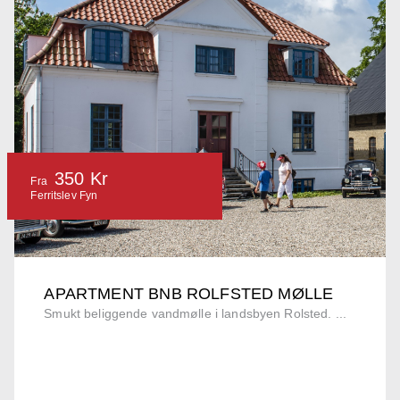
350 Kr
Fra
Ferritslev Fyn
APARTMENT BNB ROLFSTED MØLLE
Smukt beliggende vandmølle i landsbyen Rolsted. ...