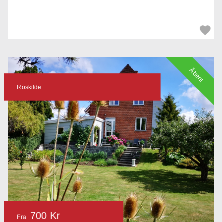
Åbent
Roskilde
700 Kr
Fra