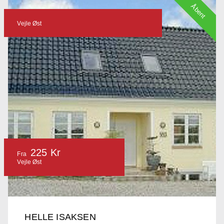
Åbent
Vejle Øst
225 Kr
Fra
Vejle Øst
HELLE ISAKSEN