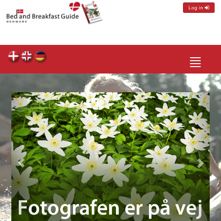
Log in
Toggle
navigatio