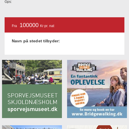
Gps:
100000
Fra
Kr pr. nat
Navn på stedet tilbyder: