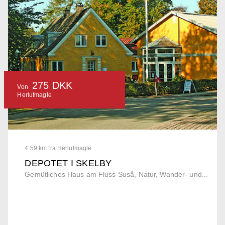
275 DKK
Von
Herlufmagle
4.59 km fra Herlufmagle
DEPOTET I SKELBY
Gemütliches Haus am Fluss Suså, Natur, Wander- und...