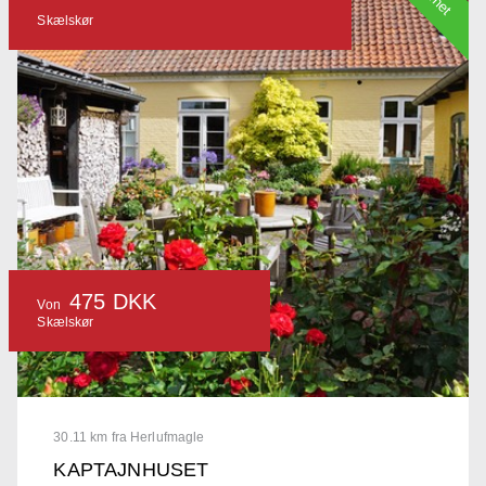
Skælskør
475 DKK
Von
Skælskør
30.11 km fra Herlufmagle
KAPTAJNHUSET