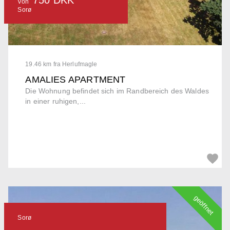
Von
Sorø
19.46 km fra Herlufmagle
AMALIES APARTMENT
Die Wohnung befindet sich im Randbereich des Waldes
in einer ruhigen,...
geöffnet
Sorø