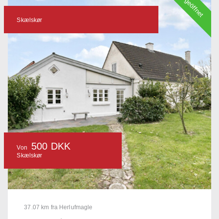
geöffnet
Skælskør
500 DKK
Von
Skælskør
37.07 km fra Herlufmagle