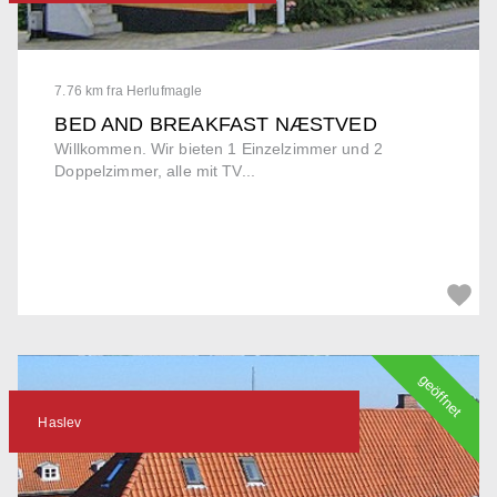
7.76 km fra Herlufmagle
BED AND BREAKFAST NÆSTVED
Willkommen. Wir bieten 1 Einzelzimmer und 2
Doppelzimmer, alle mit TV...
geöffnet
Haslev