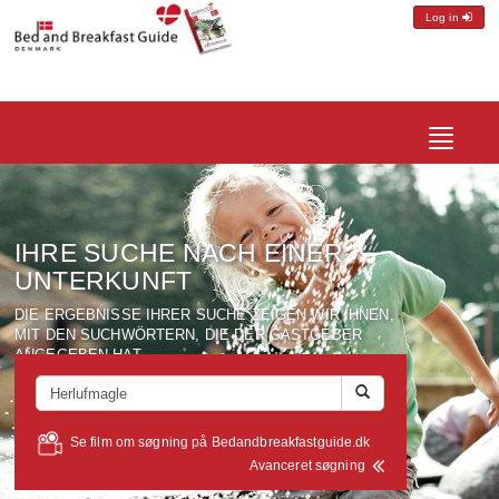
Log in
Toggle
navigatio
IHRE SUCHE NACH EINER
UNTERKUNFT
DIE ERGEBNISSE IHRER SUCHE ZEIGEN WIR IHNEN,
MIT DEN SUCHWÖRTERN, DIE DER GASTGEBER
ANGEGEBEN HAT.
Se film om søgning på Bedandbreakfastguide.dk
Avanceret søgning