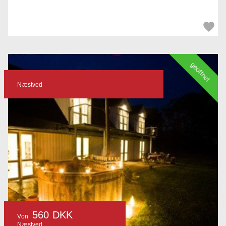
geöffnet
Næstved
560 DKK
Von
Næstved