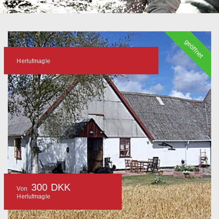
geöffnet
Herlufmagle
300 DKK
Von
Herlufmagle