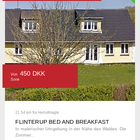
450 DKK
Von
Sorø
21.54 km fra Herlufmagle
FLINTERUP BED AND BREAKFAST
In malerischer Umgebung in der Nähe des Waldes. Die
Zimmer...