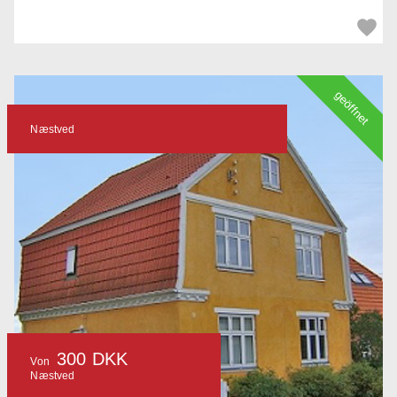
geöffnet
Næstved
300 DKK
Von
Næstved