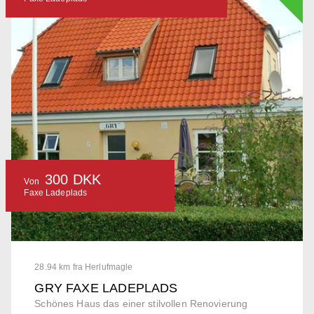
300 DKK
Von
Faxe Ladeplads
28.94 km fra Herlufmagle
GRY FAXE LADEPLADS
Schönes Haus das einer stilvollen Renovierung