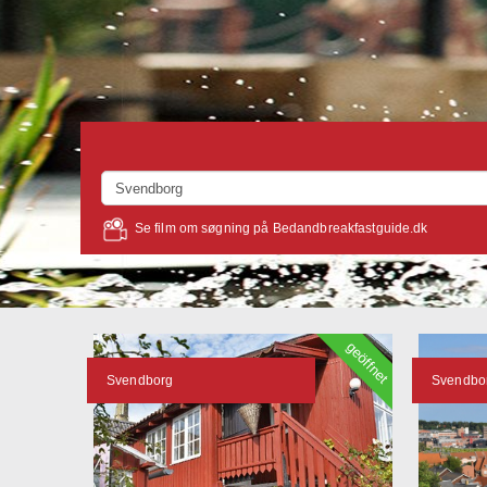
Se film om søgning på Bedandbreakfastguide.dk
geöffnet
Svendborg
Svendbo