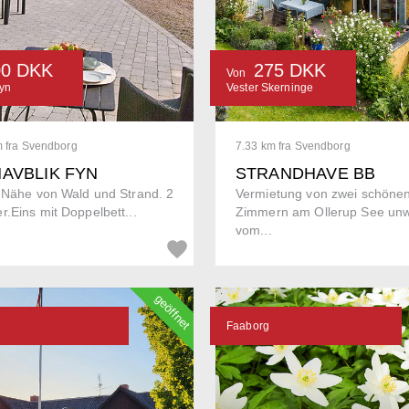
00 DKK
275 DKK
Von
yn
Vester Skerninge
m fra Svendborg
7.33 km fra Svendborg
HAVBLIK FYN
STRANDHAVE BB
 Nähe von Wald und Strand. 2
Vermietung von zwei schöne
.Eins mit Doppelbett...
Zimmern am Ollerup See unw
vom...
geöffnet
Faaborg