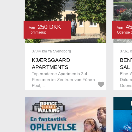
250 DKK
4
Von
Von
Tommerup
Odense 
37.44 km fra Svendborg
37.61 
KJÆRSGAARD
BENT
APARTMENTS
SAL
Top moderne Apartments 2-4
Eine 
Personen im Zentrum von Fünen.
Dalum
Pool,...
Odens