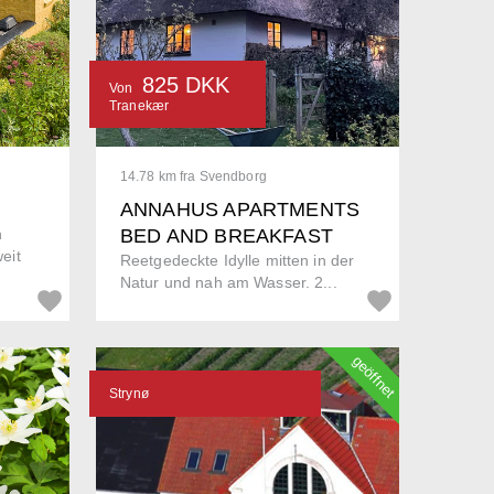
825 DKK
Von
Tranekær
14.78 km fra Svendborg
ANNAHUS APARTMENTS
n
BED AND BREAKFAST
eit
Reetgedeckte Idylle mitten in der
Natur und nah am Wasser. 2...
geöffnet
Strynø