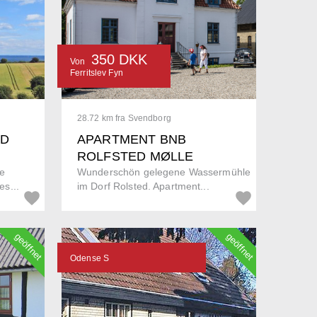
350 DKK
Von
Ferritslev Fyn
28.72 km fra Svendborg
ND
APARTMENT BNB
ROLFSTED MØLLE
e
Wunderschön gelegene Wassermühle
s...
im Dorf Rolsted. Apartment...
geöffnet
geöffnet
Odense S