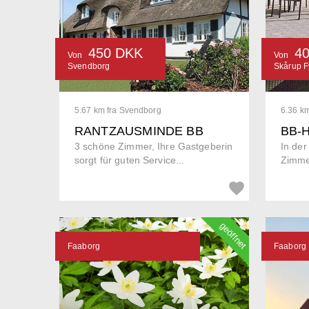
450 DKK
4
Von
Von
Svendborg
Skårup F
5.67 km fra Svendborg
6.36 k
RANTZAUSMINDE BB
BB-
3 schöne Zimmer, Ihre Gastgeberin
In der
sorgt für guten Service...
Zimmer
geöffnet
Faaborg
Faaborg