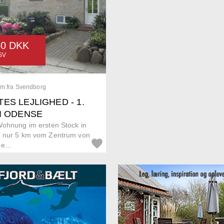
50 DKK
SV
km fra Svendborg
ES LEJLIGHED - 1.
 I ODENSE
Wohnung im ersten Stock in
 nur 5 km vom Zentrum von
e...