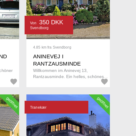
350 DKK
Von
Svendborg
4.85 km fra Svendborg
ND
ANINEVEJ I
RANTZAUSMINDE
chöner
Willkommen im Aninevej 13,
Rantzausminde. Ein helles, schönes...
geöffnet
geöffnet
Tranekær