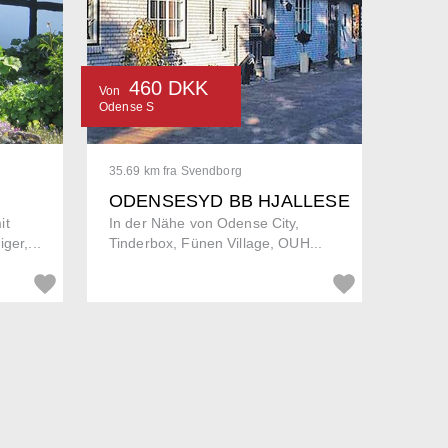
460 DKK
Von
Odense S
35.69 km fra Svendborg
ODENSESYD BB HJALLESE
it
In der Nähe von Odense City,
ger,...
Tinderbox, Fünen Village, OUH...