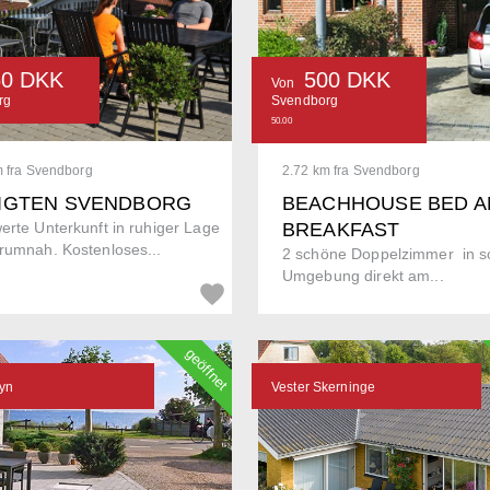
50 DKK
500 DKK
Von
rg
Svendborg
50.00
m fra Svendborg
2.72 km fra Svendborg
IGTEN SVENDBORG
BEACHHOUSE BED A
erte Unterkunft in ruhiger Lage
BREAKFAST
rumnah. Kostenloses...
2 schöne Doppelzimmer in s
Umgebung direkt am...
geöffnet
yn
Vester Skerninge