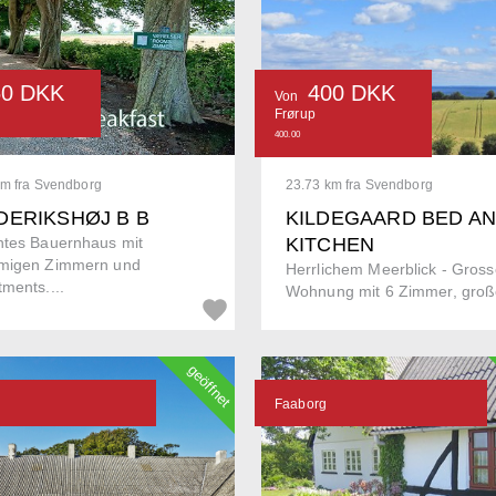
50 DKK
400 DKK
Von
Frørup
400.00
km fra Svendborg
23.73 km fra Svendborg
DERIKSHØJ B B
KILDEGAARD BED A
ntes Bauernhaus mit
KITCHEN
migen Zimmern und
Herrlichem Meerblick - Gross
ments....
Wohnung mit 6 Zimmer, große
geöffnet
Faaborg