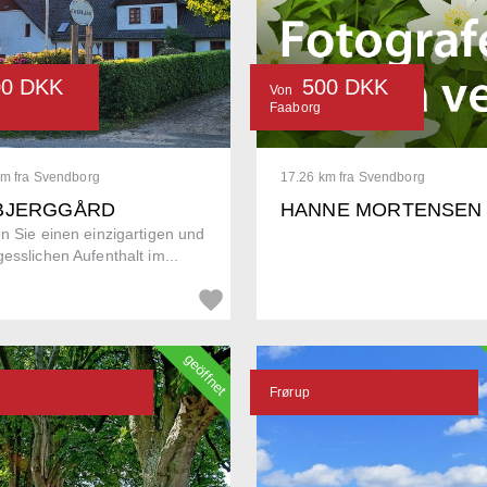
00 DKK
500 DKK
Von
Faaborg
km fra Svendborg
17.26 km fra Svendborg
BJERGGÅRD
HANNE MORTENSEN
n Sie einen einzigartigen und
esslichen Aufenthalt im...
geöffnet
Frørup