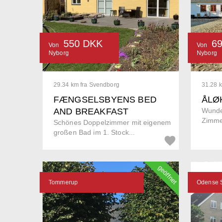
550 DKK
6
Von
Von
Nyborg
Nyborg
29.34 km fra Svendborg
31.28 
FÆNGSELSBYENS BED
ÅLØ
AND BREAKFAST
Wunde
Zimme
Schönes Doppelzimmer mit eigenem
großen Bad im 1. Stock...
geöffnet
Tommerup
Odense 