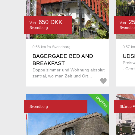
650 DKK
2
Von
Von
Svendborg
Svendbo
0.56 km fra Svendborg
0.57 k
BAGERGADE BED AND
UDS
BREAKFAST
Preisw
- Cent
Doppelzimmer und Wohnung absolut
zentral, wo man Zeit und Ort...
geöffnet
Svendborg
Skårup F