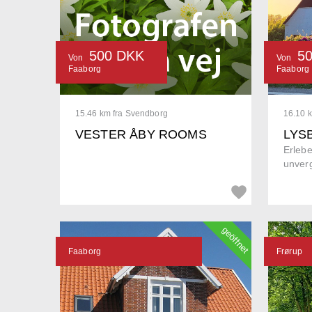
500 DKK
5
Von
Von
Faaborg
Faaborg
15.46 km fra Svendborg
16.10 
VESTER ÅBY ROOMS
LYS
Erlebe
unverg
geöffnet
Faaborg
Frørup