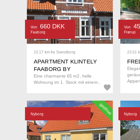
660 DKK
4
Von
Von
Faaborg
Frørup
23.17 km fra Svendborg
23.51 
APARTMENT KLINTELY
FRE
FAABORG BY
Elega
geräu
Eine charmante 65 m2, helle
Appart
Wohnung im 1. Stock mit einem...
geöffnet
Nyborg
Nyborg