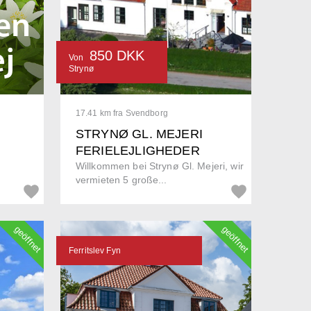
850 DKK
Von
Strynø
17.41 km fra Svendborg
STRYNØ GL. MEJERI
FERIELEJLIGHEDER
Willkommen bei Strynø Gl. Mejeri, wir
vermieten 5 große...
geöffnet
geöffnet
Ferritslev Fyn