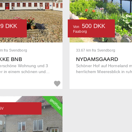
99 DKK
500 DKK
Von
Faaborg
km fra Svendborg
33.67 km fra Svendborg
KKE BNB
NYDAMSGAARD
rschöne Wohnung und 3
Schöner Hof auf Horneland m
r in einem schönen und...
herrlichem Meeresblick in ruhi
geöffnet
SV