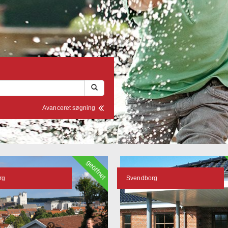
Avanceret søgning
geöffnet
rg
Svendborg