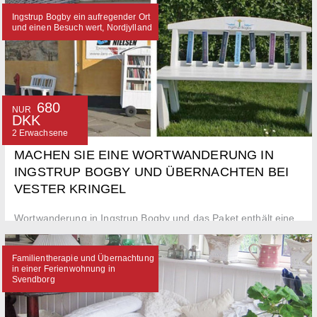
Rødekro
Ingstrup Bogby ein aufregender Ort
und einen Besuch wert, Nordjylland
680
NUR
DKK
2 Erwachsene
MACHEN SIE EINE WORTWANDERUNG IN
INGSTRUP BOGBY UND ÜBERNACHTEN BEI
VESTER KRINGEL
Wortwanderung in Ingstrup Bogby und das Paket enthält eine
Übernachtung bei Vester Kringel und eine Führungen rund um
die Stadt
Familientherapie und Übernachtung
in einer Ferienwohnung in
Svendborg