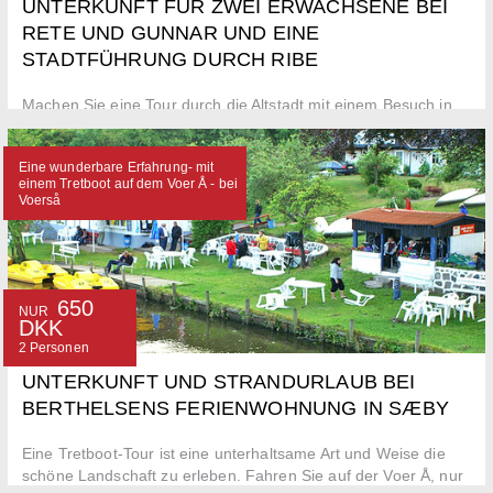
UNTERKUNFT FÜR ZWEI ERWACHSENE BEI
RETE UND GUNNAR UND EINE
STADTFÜHRUNG DURCH RIBE
Machen Sie eine Tour durch die Altstadt mit einem Besuch in
der Kathedrale von Ribe.
Eine wunderbare Erfahrung- mit
einem Tretboot auf dem Voer Å - bei
Voerså
650
NUR
DKK
2 Personen
UNTERKUNFT UND STRANDURLAUB BEI
BERTHELSENS FERIENWOHNUNG IN SÆBY
Eine Tretboot-Tour ist eine unterhaltsame Art und Weise die
schöne Landschaft zu erleben. Fahren Sie auf der Voer Å, nur