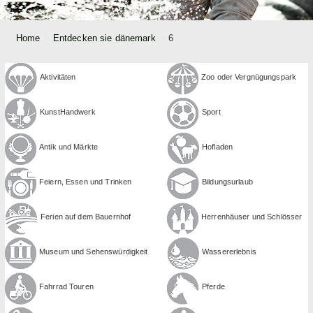
Home
Entdecken sie dänemark
6
Aktivitäten
Zoo oder Ver­gnügungspark
Kunst­Handwerk
Sport
Antik und Märkte
Hofladen
Feiern, Essen und Trinken
Bildungs­urlaub
Ferien auf dem Bauernhof
Herrenhäuser und Schlösser
Museum und Sehens­würdigkeit
Wasser­erlebnis
Fahrrad Touren
Pferde