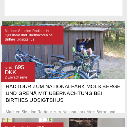
Machen Sie eine Radtour in
Djursland und übernachten bei
Birthes Udsigtshus
695
NUR
DKK
2 Erwachsene
RADTOUR ZUM NATIONALPARK MOLS BERGE
UND GRENÅ MIT ÜBERNACHTUNG BEI
BIRTHES UDSIGTSHUS
Machen Sie eine Radtour zum Nationalpark Mols Berge und
Grenå und erleben Djursland auf zwei Rädern. Übernachtung
im Doppelzimmer bei Birthes Udsigtshus