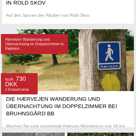
IN ROLD SKOV
Auf den Spuren der Räuber von Rold Skov
Hærvejen Wanderung und
Übernachtung im Doppelzimmer in
Rødekro
730
NUR
DKK
2 Erwachsene
DIE HÆRVEJEN WANDERUNG UND
ÜBERNACHTUNG IM DOPPELZIMMER BEI
BRUHNSGÅRD BB
Machen Sie eine spannende Hærvejs Wandertour von 36 km
und übernachten in einem Doppelzimmer im Bruhnsgård BB in