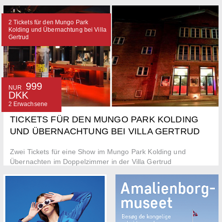
5 km von der Unterkunft entfernt.
2 Tickets für den Mungo Park
Kolding und Übernachtung bei Villa
Gertrud
999
NUR
DKK
2 Erwachsene
TICKETS FÜR DEN MUNGO PARK KOLDING
UND ÜBERNACHTUNG BEI VILLA GERTRUD
Zwei Tickets für eine Show im Mungo Park Kolding und
Übernachten im Doppelzimmer in der Villa Gertrud