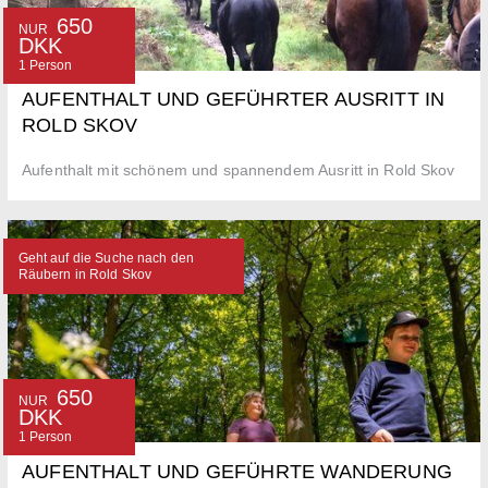
650
NUR
DKK
1 Person
AUFENTHALT UND GEFÜHRTER AUSRITT IN
ROLD SKOV
Aufenthalt mit schönem und spannendem Ausritt in Rold Skov
Geht auf die Suche nach den
Räubern in Rold Skov
650
NUR
DKK
1 Person
AUFENTHALT UND GEFÜHRTE WANDERUNG