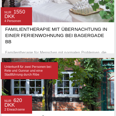
1550
NUR
DKK
4 Personen
FAMILIENTHERAPIE MIT ÜBERNACHTUNG IN
EINER FERIENWOHNUNG BEI BAGERGADE
BB
Familientherapie für Menschen mit normalen Problemen, die
zu groß geworden sind. Inklusive Übernachtung für 4 Personen
in der Ferienwohnung.
Unterkunft für zwei Personen bei
Rete und Gunnar und eine
Stadtführung durch Ribe
620
NUR
DKK
2 Erwachsene