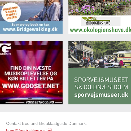
Contakt Bed and Breakfastguide Danmark:
lone@frostreklame.dk