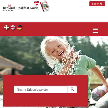
Log in
Toggle
navigatio