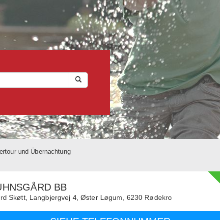
rtour und Übernachtung
UHNSGÅRD BB
rd Skøtt,
Langbjergvej 4, Øster Løgum,
6230
Rødekro