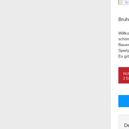
Bruh
Willk
schön
Bauer
Spiel
Es gi
NU
2 E
De