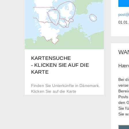
post@
01.01
WA
KARTENSUCHE
- KLICKEN SIE AUF DIE
Hærv
KARTE
Bei d
verse
Finden Sie Unterkünfte in Dänemark.
Berei
Klicken Sie auf die Karte
Povls
den G
Sie f
Sie w