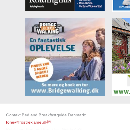
Contakt Bed and Breakfastguide Danmark:
lone@frostreklame.dk
Publisher: Bed and Breakfast Guide ApS