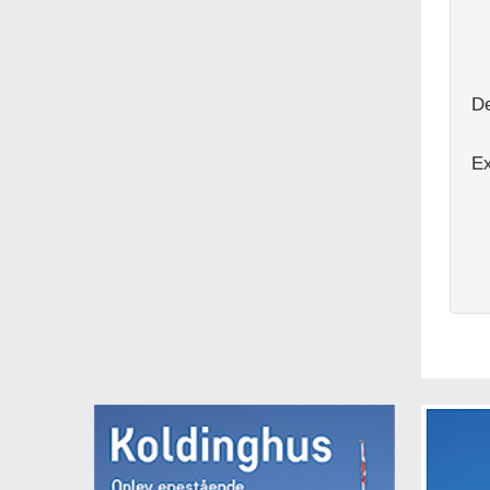
De
Ex