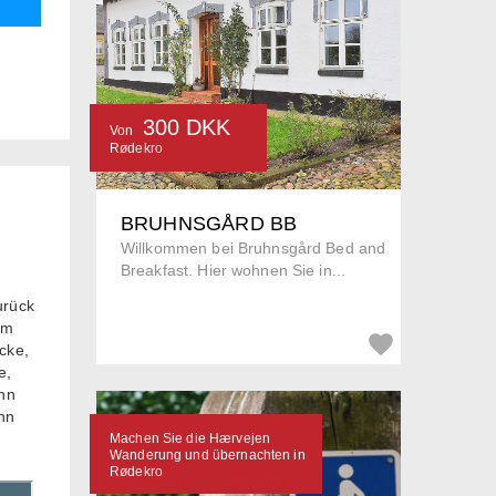
300 DKK
Von
Rødekro
BRUHNSGÅRD BB
Willkommen bei Bruhnsgård Bed and
Breakfast. Hier wohnen Sie in...
urück
em
cke,
e,
enn
enn
Machen Sie die Hærvejen
Wanderung und übernachten in
Rødekro