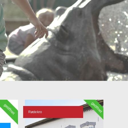
geöffnet
geöffnet
Rødekro