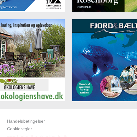
Handelsbetingelser
Cookieregler
www.bedandbreakfastguide.dk