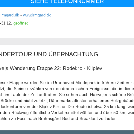
SIEHE TELEFONNUMMER
irmgard.dk
•
www.irmgard.dk
.-31.12.
geöffnet
NDERTOUR UND ÜBERNACHTUNG
ejs Wanderung Etappe 22: Rødekro - Kliplev
ieser Etappe werden Sie im Urnehoved Mindepark in frühere Zeiten z
tzt, die Steine erzählen ​​von den dramatischen Ereignisse, die in dies
ch im Laufe der Zeit auftraten. Sie sehen auch Hærvejens schöne Brü
 Brücke und nicht zuletzt, Dänemarks ältestes erhaltenes Holzgebäud
lockenturm von der Kliplev Kirche. Die Route ist etwa 25 km lang, w
ür den Rückweg öffentliche Verkehrsmittel wählen und über 50 km, w
ählen zu Fuss nach Bruhnsgård Bed and Breakfast zu laufen :