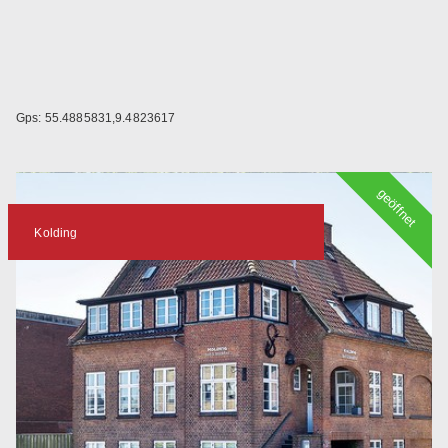
Gps: 55.4885831,9.4823617
geöffnet
Kolding