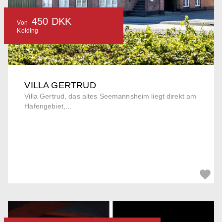
450 DKK
Von
Kolding
VILLA GERTRUD
Villa Gertrud, das altes Seemannsheim liegt direkt am
Hafengebiet,...