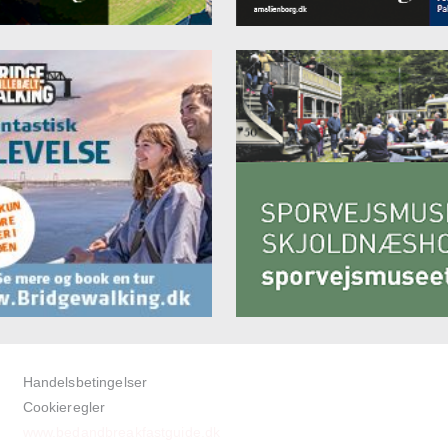
Handelsbetingelser
Cookieregler
www.bedandbreakfastguide.dk