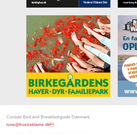
Contakt Bed and Breakfastguide Danmark:
lone@frostreklame.dk
Publisher: Bed and Breakfast Guide ApS