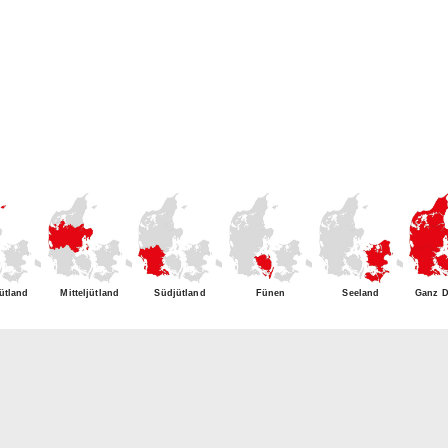
ütland
Mitteljütland
Südjütland
Fünen
Seeland
Ganz 