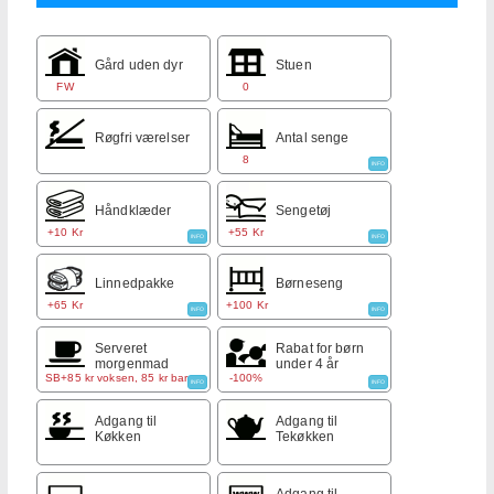
Gård uden dyr
Stuen
FW
0
Røgfri værelser
Antal senge
8
INFO
Håndklæder
Sengetøj
+10 Kr
+55 Kr
INFO
INFO
Linnedpakke
Børneseng
+65 Kr
+100 Kr
INFO
INFO
Serveret
Rabat for børn
morgenmad
under 4 år
SB+85 kr voksen, 85 kr barn
-100%
INFO
INFO
Adgang til
Adgang til
Køkken
Tekøkken
Adgang til