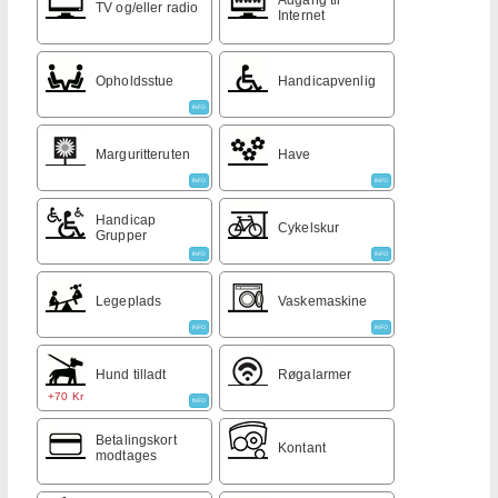
TV og/eller radio
Internet
Opholdsstue
Handicapvenlig
INFO
Marguritteruten
Have
INFO
INFO
Handicap
Cykelskur
Grupper
INFO
INFO
Legeplads
Vaskemaskine
INFO
INFO
Hund tilladt
Røgalarmer
+70 Kr
INFO
Betalingskort
Kontant
modtages