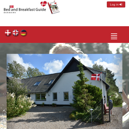
Log in
Toggle
navigatio