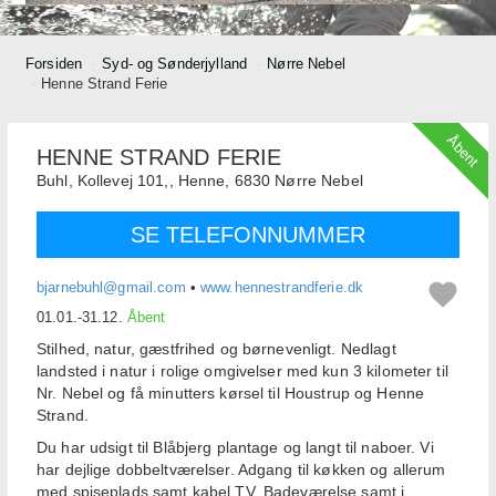
Forsiden
Syd- og Sønderjylland
Nørre Nebel
Henne Strand Ferie
Åbent
HENNE STRAND FERIE
Buhl,
Kollevej 101,, Henne,
6830
Nørre Nebel
SE TELEFONNUMMER
bjarnebuhl@gmail.com
•
www.hennestrandferie.dk
01.01.-31.12.
Åbent
Stilhed, natur, gæstfrihed og børnevenligt.
Nedlagt
landsted i natur i rolige omgivelser med kun 3 kilometer til
Nr.
Nebel og få minutters kørsel til Houstrup og Henne
Strand.
Du har udsigt til Blåbjerg plantage og langt til naboer.
Vi
har dejlige dobbeltværelser.
Adgang til køkken og allerum
med spiseplads samt kabel TV.
Badeværelse samt i