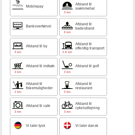
Afstand til
Mobilepay
svømmehal
3 km
Afstand til
Bankoverførsel
badestrand
6 km
Afstand til
Afstand til by
offentlig transport
3 km
2,8 km
Afstand til indkøb
Afstand til golf
3 km
3 km
Afstand til
Afstand til
fiskemuligheder
restaurant
1 km
3 km
Afstand til
Afstand til cafe
cykeludlejning
3 km
3 km
Vi taler tysk
Vi taler dansk