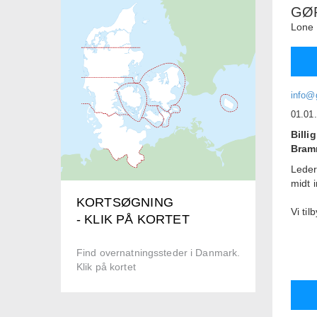
GØ
Lone
info@
01.01
Billi
Bram
Leder
midt 
KORTSØGNING
Vi ti
- KLIK PÅ KORTET
perso
Hos o
Find overnatningssteder i Danmark.
for o
Klik på kortet
Grati
for b