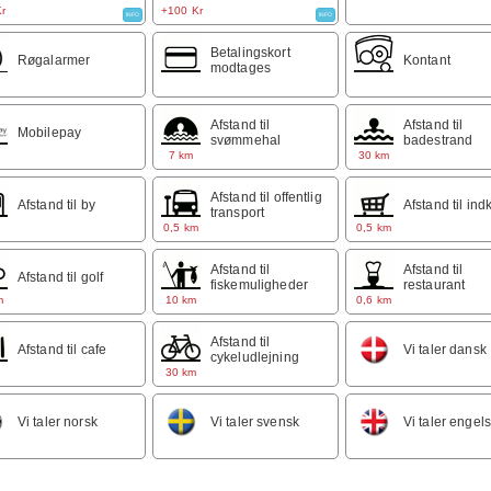
r
+100 Kr
INFO
INFO
Betalingskort
Røgalarmer
Kontant
modtages
Afstand til
Afstand til
Mobilepay
svømmehal
badestrand
7 km
30 km
Afstand til offentlig
Afstand til by
Afstand til ind
transport
m
0,5 km
0,5 km
Afstand til
Afstand til
Afstand til golf
fiskemuligheder
restaurant
m
10 km
0,6 km
Afstand til
Afstand til cafe
Vi taler dansk
cykeludlejning
m
30 km
Vi taler norsk
Vi taler svensk
Vi taler engel