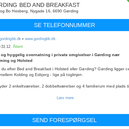
RDING BED AND BREAKFAST
 og Bo Hesberg,
Nygade 16,
6690
Gørding
SE TELEFONNUMMER
gordingbb.dk
•
www.gordingbb.dk
.-31.12.
Åbent
g og hyggelig overnatning i private omgivelser i Gørding nær
ming og Holsted
 du efter Bed and Breakfast i Holsted eller Gørding? Gørding ligger ce
imellem Kolding og Esbjerg - lige på toglinjen.
lbyder 2 enkeltværelser, 2 dobbeltværelser og 4 familierum med plads ti
ner.
s har du fælles køkken og altid frisklavet kaffe i kaffe automaten. Mul
predning til mindre barn i tremmeseng. Fælles badeværelse.
s internet forbindelse og tv på alle værelser. Bordtennis og masser af 
ørn at lege på.