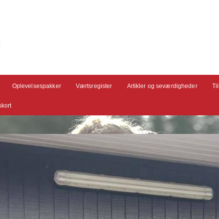
Oplevelsespakker
Værtsregister
Artikler og seværdigheder
Ti
kort