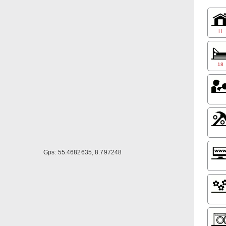
I lan
Prise
Enkel
H
Dobbe
Famil
Morge
18
Gps: 55.4682635, 8.797248