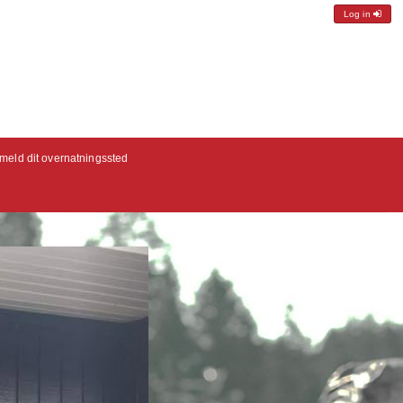
Log in
lmeld dit overnatningssted