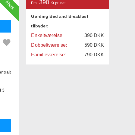
390
Åbent
Fra
Kr pr. nat
Gørding Bed and Breakfast
tilbyder:
Enkeltværelse:
390
DKK
Dobbeltværelse:
590
DKK
Familieværelse:
790
DKK
ntralt
l 3
ighed
plads