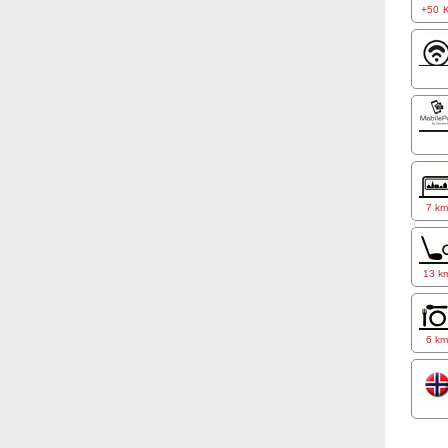
+50 K
7 k
13 k
6 k