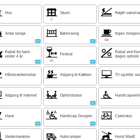
dlige omgivelser, men kun 500 m. til station og købmand.
r:
Hus
Stuen
Røgfri værels
tværelser: 390 DKK pr. nat
0
ltværelser: 590 DKK pr. nat
ierum til 3 personer: 790 DKK pr. nat
Antal senge
Børneseng
Ingen morge
nmad: 90 DKK pr. person
NB
INFO
INFO
Rabat for børn
Rabat ved fler
Festsal
under 4 år
dages ophold
40
INFO
INFO
Håndværkerrabat
Adgang til Køkken
TV og/eller ra
Adgang til Internet
Opholdsstue
Handicapvenl
INFO
Have
Handicap Grupper
Cykelskur
INFO
INFO
Vaskemaskine
Autocamper
Hund tilladt