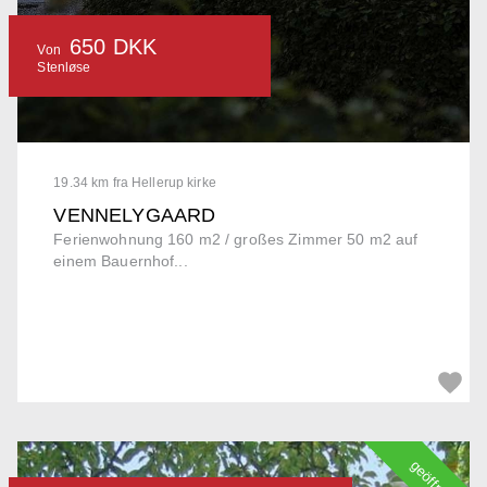
650 DKK
Von
Stenløse
19.34 km fra Hellerup kirke
VENNELYGAARD
Ferienwohnung 160 m2 / großes Zimmer 50 m2 auf
einem Bauernhof...
geöffnet