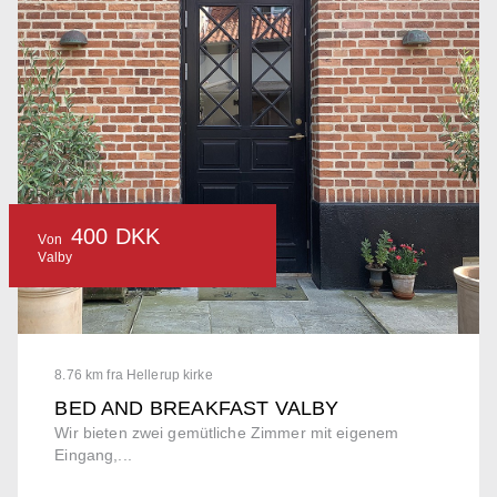
400 DKK
Von
Valby
8.76 km fra Hellerup kirke
BED AND BREAKFAST VALBY
Wir bieten zwei gemütliche Zimmer mit eigenem
Eingang,...