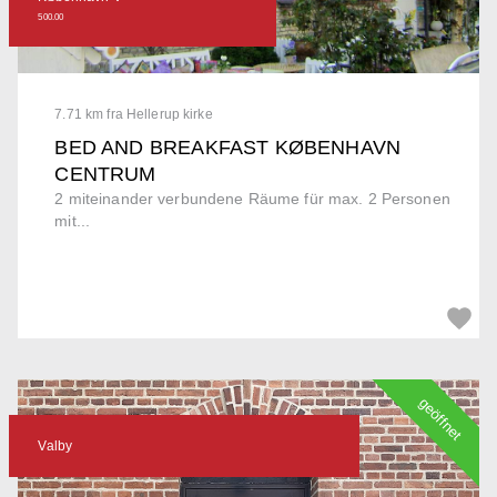
500.00
7.71 km fra Hellerup kirke
BED AND BREAKFAST KØBENHAVN
CENTRUM
2 miteinander verbundene Räume für max. 2 Personen
mit...
geöffnet
Valby