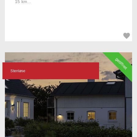
15 km...
geöffnet
Stenløse