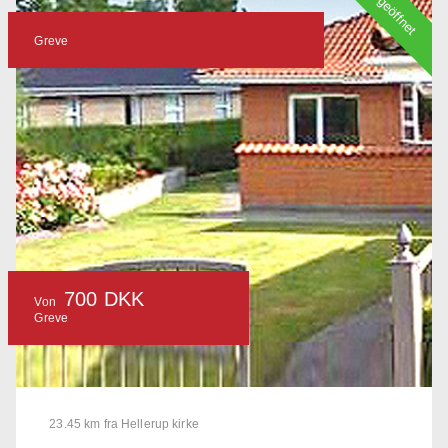
geöffnet
Greve
700 DKK
Von
Greve
23.45 km fra Hellerup kirke