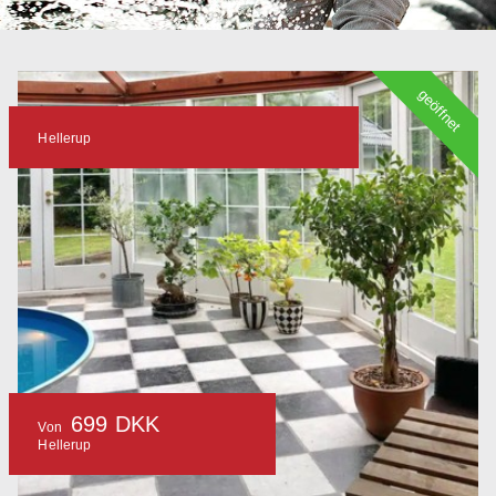
geöffnet
Hellerup
699 DKK
Von
Hellerup