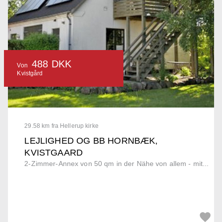
488 DKK
Von
Kvistgård
29.58 km fra Hellerup kirke
LEJLIGHED OG BB HORNBÆK,
KVISTGAARD
2-Zimmer-Annex von 50 qm in der Nähe von allem - mit...