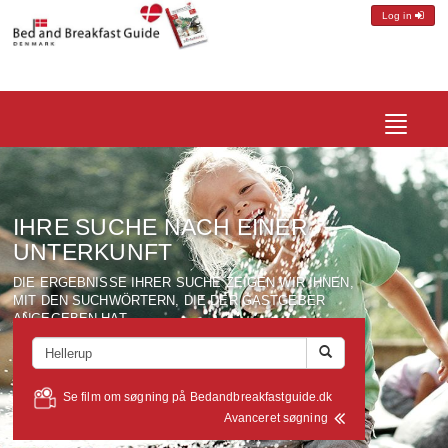
Log in
Toggle
navigatio
IHRE SUCHE NACH EINER
UNTERKUNFT
DIE ERGEBNISSE IHRER SUCHE ZEIGEN WIR IHNEN,
MIT DEN SUCHWÖRTERN, DIE DER GASTGEBER
ANGEGEBEN HAT.
Se film om søgning på Bedandbreakfastguide.dk
Avanceret søgning