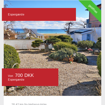
geöffnet
Espergærde
700 DKK
Von
Espergærde
28.42 km fra Hellerup kirke