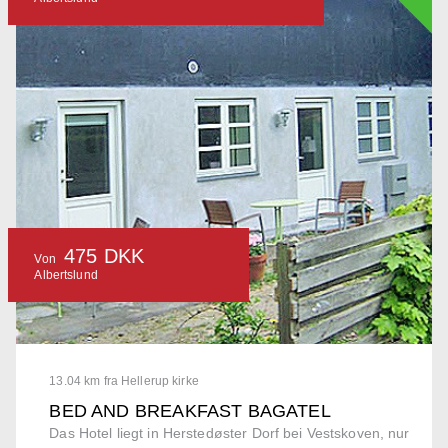
475 DKK
Von
Albertslund
13.04 km fra Hellerup kirke
BED AND BREAKFAST BAGATEL
Das Hotel liegt in Herstedøster Dorf bei Vestskoven, nur