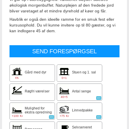
økologisk morgenbuffet. Naturplejen af den fredede jord
bliver varetaget af et mindre dyrehold af køer og får.
Havblik er også den ideelle ramme for en smuk fest eller
kursusophold. Du vil kunne invitere op til 80 gæster, og vi
kan indlogere 45 af dem.
Gård med dyr
Stuen og 1. sal
FA
0+1
Røgfri værelser
Antal senge
40+5
INFO
Mulighed for
Linnedpakke
ekstra opredning
+100 Kr
+75 Kr
INFO
INFO
Selvserveret