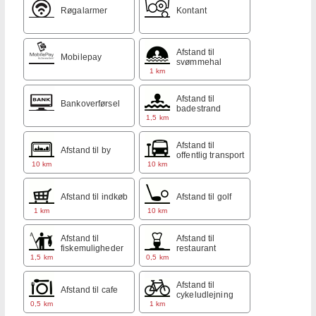
Røgalarmer
Kontant
Afstand til
Mobilepay
svømmehal
1 km
Afstand til
Bankoverførsel
badestrand
1,5 km
Afstand til
Afstand til by
offentlig transport
10 km
10 km
Afstand til indkøb
Afstand til golf
1 km
10 km
Afstand til
Afstand til
fiskemuligheder
restaurant
1,5 km
0,5 km
Afstand til
Afstand til cafe
cykeludlejning
0,5 km
1 km