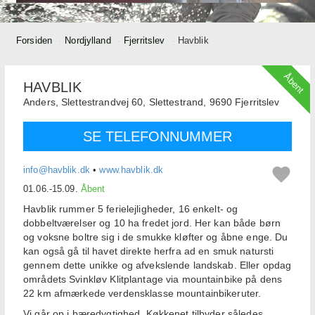
Forsiden
Nordjylland
Fjerritslev
Havblik
Åbent
HAVBLIK
Anders,
Slettestrandvej 60, Slettestrand,
9690
Fjerritslev
SE TELEFONNUMMER
info@havblik.dk
•
www.havblik.dk
01.06.-15.09.
Åbent
Havblik rummer 5 ferielejligheder, 16 enkelt- og
dobbeltværelser og 10 ha fredet jord. Her kan både børn
og voksne boltre sig i de smukke kløfter og åbne enge. Du
kan også gå til havet direkte herfra ad en smuk natursti
gennem dette unikke og afvekslende landskab. Eller opdag
områdets Svinkløv Klitplantage via mountainbike på dens
22 km afmærkede verdensklasse mountainbikeruter.
Vi går op i bæredygtighed. Køkkenet tilbyder således