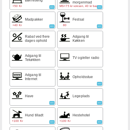
Børneseng
morgenmad
+50 Kr
MS+75 kr voksen, 40 kr barn
INFO
INFO
Madpakker
Festsal
+40 Kr
80
INFO
INFO
Rabat ved flere
Adgang til
dages ophold
Køkken
Adgang til
TV og/eller radio
Tekøkken
Adgang til
Opholdsstue
Internet
INFO
Have
Legeplads
INFO
INFO
Hund tilladt
Hestehotel
+100 Kr
+100 Kr
INFO
INFO