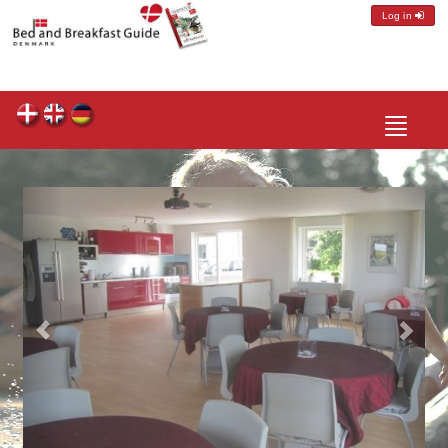
Log in
Toggle
navigatio