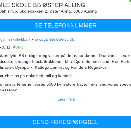
LE SKOLE BB ØSTER ALLING
Dahlstrup,
Skolebakken 2, Øster Alling,
8963
Auning
SE TELEFONNUMMER
gamleskole-bb.dk
•
www.gamleskole-bb.dk
.-30.11.
Åbent
færefyldt BB i rolige omgivelser på det naturskønne Djursland - i næ
ndsdelens mange turistattraktioner, bl.a. Djurs Sommerland, Ree Park,
inavisk Dyrepark, Kattegatcentret og Randers Regnskov.
stræber os på enkelhed, stil og komfort.
ommeraftenerne i vores 5000 kvm store have, f.eks. ved vores specie
masseovn.
rgenen serverer vi hjemmebagt økologisk brød, syltetøj, saft og müsl
pålæg, frisk frugt og økologiske mælkeprodukter.
e: 60 kr (75 kr uden for sommersæsonen) - børn over 5 år: 30 kr.
r:
stuen:
g august: 750 kr. pr. nat