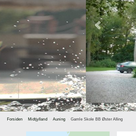
Forsiden
Midtjylland
Auning
Gamle Skole BB Øster Alling