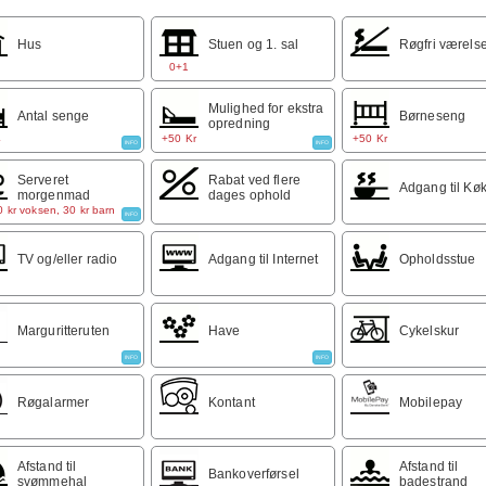
n af året: 700 pr. nat
ltværelser: 350 - 450 kr pr. nat
Hus
Stuen og 1. sal
Røgfri værels
0+1
r et tillæg på 50 kr ved kun en overnatning i skolernes sommerfer
Mulighed for ekstra
Antal senge
Børneseng
opredning
4
+50 Kr
+50 Kr
INFO
INFO
Serveret
Rabat ved flere
Adgang til Kø
morgenmad
dages ophold
 kr voksen, 30 kr barn
INFO
TV og/eller radio
Adgang til Internet
Opholdsstue
Marguritteruten
Have
Cykelskur
INFO
INFO
Røgalarmer
Kontant
Mobilepay
Afstand til
Afstand til
Bankoverførsel
svømmehal
badestrand