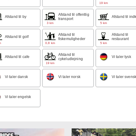
m
19 km
Afstand til offentlig
Afstand til by
Afstand til ind
transport
m
3 km
5 km
Afstand til
Afstand til
Afstand til golf
fiskemuligheder
restaurant
m
0,8 km
5 km
Afstand til
Afstand til cafe
Vi taler tysk
cykeludlejning
m
19 km
Vi taler dansk
Vi taler norsk
Vi taler svens
Vi taler engelsk