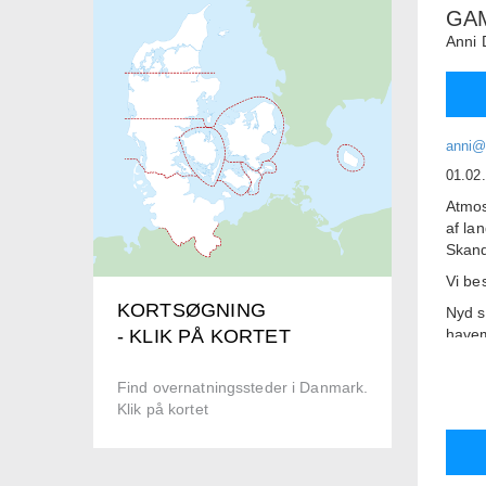
GAM
Anni 
anni@
01.02
Atmos
af la
Skand
Vi be
KORTSØGNING
Nyd s
have
- KLIK PÅ KORTET
Om mo
samt 
Find overnatningssteder i Danmark.
Voksn
Klik på kortet
Prise
Skole
Juli o