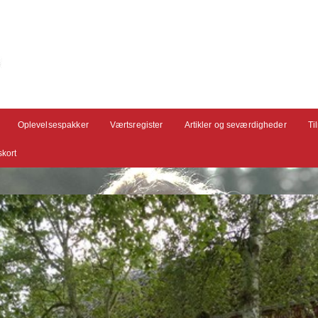
Oplevelsespakker
Værtsregister
Artikler og seværdigheder
Ti
kort