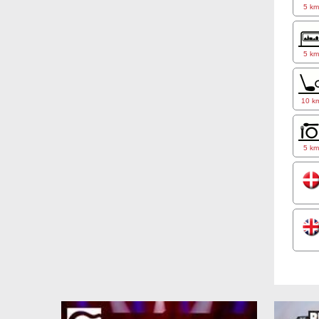
5 k
5 k
10 k
5 k