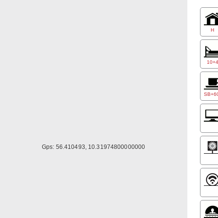
Reste
Dobbe
H
Der e
10+
SB+60
Gps: 56.410493, 10.31974800000000