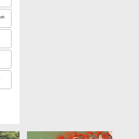
køb
k