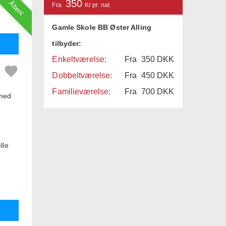
350
Åbent
Fra
Kr pr. nat
Gamle Skole BB Øster Alling
tilbyder:
Enkeltværelse:
Fra
350
DKK
Dobbeltværelse:
Fra
450
DKK
Familieværelse:
Fra
700
DKK
rhed
lle
i -