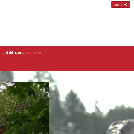
Log in
lmeld dit overnatningssted