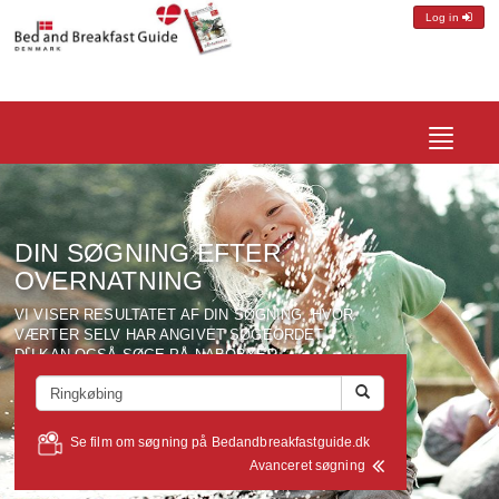
Log in
Toggle
navigatio
DIN SØGNING EFTER
OVERNATNING
VI VISER RESULTATET AF DIN SØGNING, HVOR
VÆRTER SELV HAR ANGIVET SØGEORDET.
DU KAN OGSÅ SØGE PÅ NABOBYER,
SEVÆRDIGHEDER, VÆRTSNAVN ELLER ANDRE
SØGEORD VÆRTERNE MÅTTE HAVE ANGIVET FOR
DERES OMRÅDE.
Se film om søgning på Bedandbreakfastguide.dk
Avanceret søgning