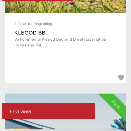
8.37 km fra Ringkøbing
KLEGOD BB
Velkommen til Klegod Bed and Breakfast midt på
Holmsland Klit....
Åbent
Hvide Sande