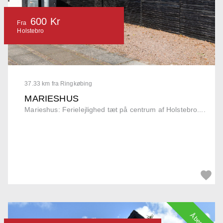
600 Kr
Fra
Holstebro
37.33 km fra Ringkøbing
MARIESHUS
Marieshus: Ferielejlighed tæt på centrum af Holstebro....
Åbent