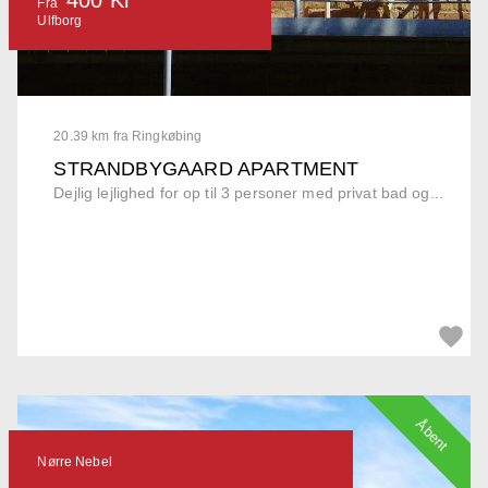
Fra
Ulfborg
20.39 km fra Ringkøbing
STRANDBYGAARD APARTMENT
Dejlig lejlighed for op til 3 personer med privat bad og...
Åbent
Nørre Nebel