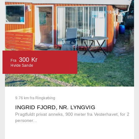
300 Kr
Fra
Hvide Sande
9.76 km fra Ringkøbing
INGRID FJORD, NR. LYNGVIG
Pragtfuldt privat anneks, 900 meter fra Vesterhavet, for 2
personer...