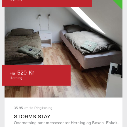
520 Kr
Fra
Herning
35.95 km fra Ringkøbing
STORMS STAY
Overnatning nær messecenter Herning og Boxen. Enkelt-