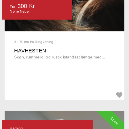
300 Kr
Fra
Nørre Nebel
31.70 km fra Ringkøbing
HAVHESTEN
Skøn, rummelig og rustik istandsat længe med...
Åbent
Herning