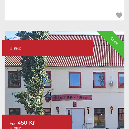
Åbent
Ulstrup
450 Kr
Fra
Ulstrup