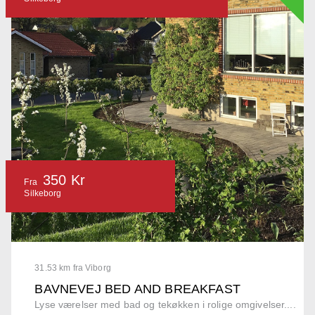
350 Kr
Fra
Silkeborg
31.53 km fra Viborg
BAVNEVEJ BED AND BREAKFAST
Lyse værelser med bad og tekøkken i rolige omgivelser....