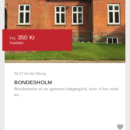
350 Kr
Fra
Hadsten
38.87 km fra Viborg
BONDESHOLM
Bondesholm er en gammel slægtsgård, hvor vi bor med
en...