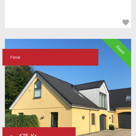
Åbent
Farsø
475 Kr