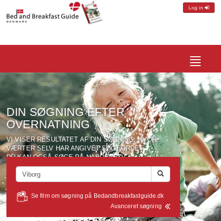
Log in
Toggle
navigatio
DIN SØGNING EFTER
OVERNATNING
VI VISER RESULTATET AF DIN SØGNING, HVOR
VÆRTER SELV HAR ANGIVET SØGEORDET.
DU KAN OGSÅ SØGE PÅ NABOBYER,
SEVÆRDIGHEDER, VÆRTSNAVN ELLER ANDRE
SØGEORD VÆRTERNE MÅTTE HAVE ANGIVET FOR
DERES OMRÅDE.
Se film om søgning på Bedandbreakfastguide.dk
Avanceret søgning