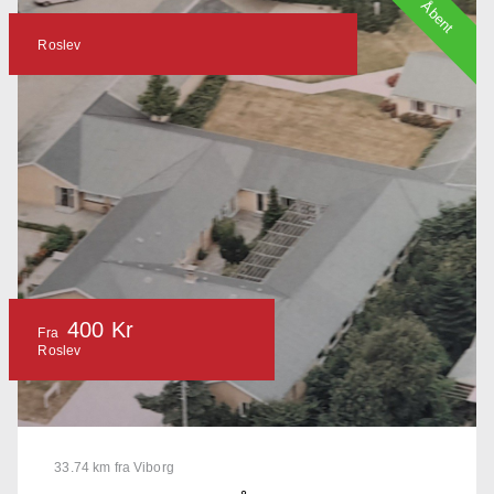
Åbent
Roslev
400 Kr
Fra
Roslev
33.74 km fra Viborg