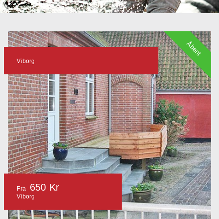
Åbent
Viborg
650 Kr
Fra
Viborg