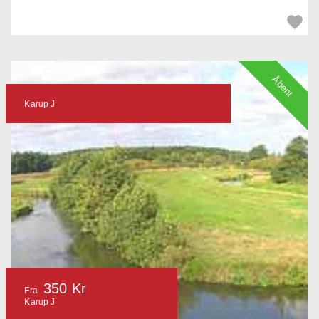
Åbent
Karup J
350 Kr
Fra
Karup J