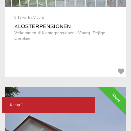
0.19 km fra Viborg
KLOSTERPENSIONEN
Velkommen til Klosterpensionen i Viborg. Dejlige
værelser...
Åbent
Karup J