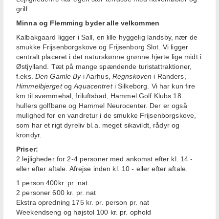
grill.
Minna og Flemming byder alle velkommen
Kalbakgaard ligger i Sall, en lille hyggelig landsby, nær de
smukke Frijsenborgskove og Frijsenborg Slot. Vi ligger
centralt placeret i det naturskønne grønne hjerte lige midt i
Østjylland. Tæt på mange spændende turistattraktioner,
f.eks.
Den Gamle By
i Aarhus,
Regnskoven
i Randers,
Himmelbjerget
og
Aquacentret
i Silkeborg. Vi har kun fire
km til svømmehal, friluftsbad, Hammel Golf Klubs 18
hullers golfbane og Hammel Neurocenter. Der er også
mulighed for en vandretur i de smukke Frijsenborgskove,
som har et rigt dyreliv bl.a. meget sikavildt, rådyr og
krondyr.
Priser:
2 lejligheder for 2-4 personer med ankomst efter kl. 14 -
eller efter aftale. Afrejse inden kl. 10 - eller efter aftale.
1 person 400kr. pr. nat
2 personer 600 kr. pr. nat
Ekstra opredning 175 kr. pr. person pr. nat
Weekendseng og højstol 100 kr. pr. ophold