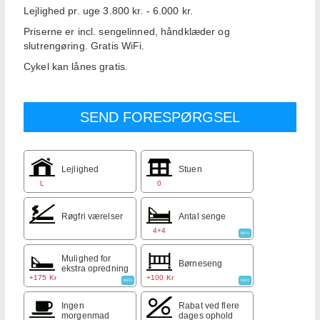
Lejlighed pr. uge 3.800 kr. - 6.000 kr.
Priserne er incl. sengelinned, håndklæder og
slutrengøring. Gratis WiFi.
Cykel kan lånes gratis.
Lejlighed
Stuen
L
0
Røgfri værelser
Antal senge
4+4
INFO
Mulighed for
Børneseng
ekstra opredning
+175 Kr
+100 Kr
INFO
INFO
Ingen
Rabat ved flere
morgenmad
dages ophold