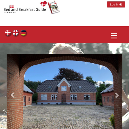
Log in
Toggle
navigatio