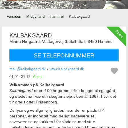
Forsiden
Midtjylland
Hammel
Kalbakgaard
Åbent
KALBAKGAARD
Minna Nørgaard,
Vestagervej 3, Sall, Sall,
8450
Hammel
SE TELEFONNUMMER
mail@kalbakgaard.dk
•
www.kalbakgaard.dk
01.01.-31.12.
Åbent
Velkommen på Kalbakgaard
Kalbakgaard
er en 100 år gammel fire-længet slægtsgård,
og stedet har været i slægtens eje siden år 1867, hvor det
tilhørte slottet Frijsenborg.
De lyse og venlige lejligheder, hvor der er plads til 4
personer, er indrettet med dejligt badeværelse,
soveværelse og køkken i forbindelse med stue.
Lejlighederne har egen stor terrasse med havemøbler og