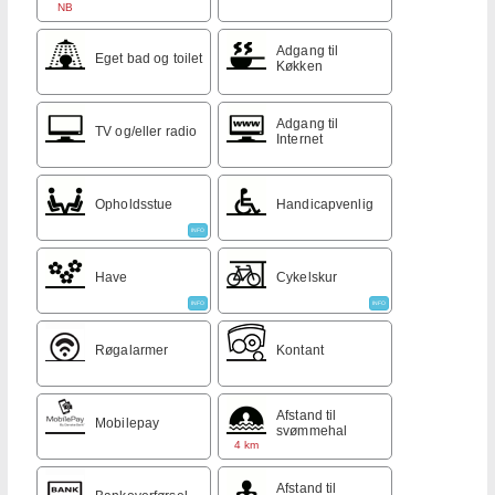
NB
Adgang til
Eget bad og toilet
Køkken
Adgang til
TV og/eller radio
Internet
Opholdsstue
Handicapvenlig
INFO
Have
Cykelskur
INFO
INFO
Røgalarmer
Kontant
Afstand til
Mobilepay
svømmehal
4 km
Afstand til