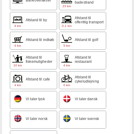
Bankoverførsel
badestrand
23 km
Afstand til
Afstand til by
offentlig transport
4 km
0,1 km
Afstand til indkøb
Afstand til golf
4 km
5 km
Afstand til
Afstand til
fiskemuligheder
restaurant
10 km
4 km
Afstand til
Afstand til cafe
cykeludlejning
4 km
0 km
Vi taler tysk
Vi taler dansk
Vi taler norsk
Vi taler svensk